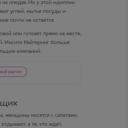
 на пледах. Но у этой идиллии
зжиг углей, мытье посуды и
ние почти не остается.
вой или готовят прямо на месте,
ой. Инсити Кейтеринг больше
ольших компаний.
ный расчет
ющих
а, женщины носятся с салатами,
 отдыхают, а те, кто ждет,