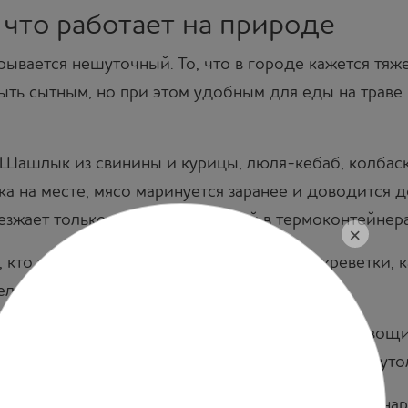
 что работает на природе
рывается нешуточный. То, что в городе кажется тяже
ть сытным, но при этом удобным для еды на траве 
 Шашлык из свинины и курицы, люля-кебаб, колбаски
а на месте, мясо маринуется заранее и доводится 
зжает только что снятым с углей в термоконтейнера
×
кто хочет разнообразия. Семга на гриле, креветки, 
елым вином или розовым.
ежие нарезки обязательны, но еще лучше — овощи с
дают тот же дымный вкус, что и мясо, и отлично уто
е может ждать. Хорошая сырная тарелка, мясная наре