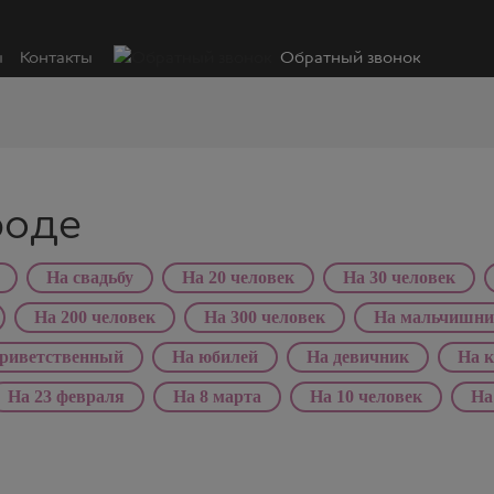
ы
Контакты
Обратный звонок
роде
На свадьбу
На 20 человек
На 30 человек
На 200 человек
На 300 человек
На мальчишн
риветственный
На юбилей
На девичник
На 
На 23 февраля
На 8 марта
На 10 человек
На