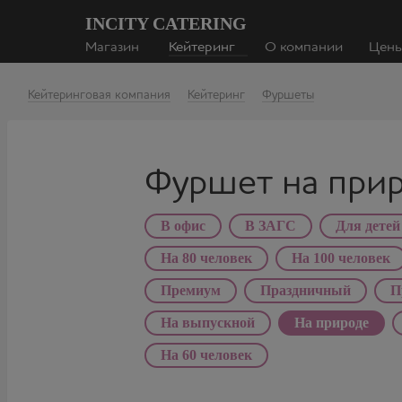
INCITY CATERING
Магазин
Кейтеринг
О компании
Цен
Кейтеринговая компания
Кейтеринг
Фуршеты
Фуршет на при
В офис
В ЗАГС
Для детей
На 80 человек
На 100 человек
Премиум
Праздничный
П
На выпускной
На природе
На 60 человек