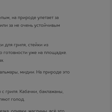
лым, на природе улетает за
или за не очень устойчивым
 для гриля, стейки из
до готовности уже на площадке.
х.
кальмары, мидии. На природе это
 гриля. Кабачки, баклажаны,
ляют голод.
зка, оливки, маслины, всё это