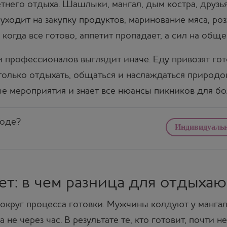
него отдыха. Шашлыки, мангал, дым костра, друзья
 уходит на закупку продуктов, маринование мяса, ро
 когда все готово, аппетит пропадает, а сил на обще
 профессионалов выглядит иначе. Еду привозят гото
 только отдыхать, общаться и наслаждаться природ
ые мероприятия и знает все нюансы пикников для б
роде?
Индивидуаль
т: в чем разница для отдыха
округ процесса готовки. Мужчины колдуют у мангал
 не через час. В результате те, кто готовит, почти не