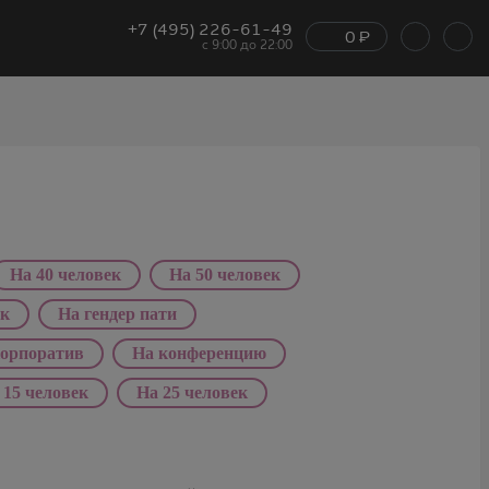
+7 (495) 226-61-49
0
₽
с 9:00 до 22:00
На 40 человек
На 50 человек
ик
На гендер пати
корпоратив
На конференцию
 15 человек
На 25 человек