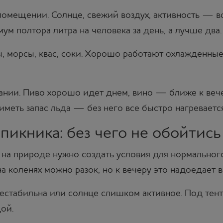
помещении. Солнце, свежий воздух, активность — в
ум полтора литра на человека за день, а лучше два.
 морсы, квас, соки. Хорошо работают охлажденны
нии. Пиво хорошо идет днем, вино — ближе к вечер
иметь запас льда — без него все быстро нагревается
икника: без чего не обойтись
 на природе нужно создать условия для нормальног
а коленях можно разок, но к вечеру это надоедает в
естабильна или солнце слишком активное. Под тент
дой.