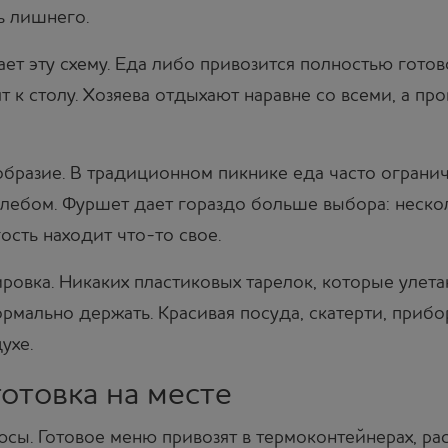
ь лишнего.
ет эту схему. Еда либо привозится полностью готов
т к столу. Хозяева отдыхают наравне со всеми, а пр
бразие. В традиционном пикнике еда часто ограни
хлебом. Фуршет дает гораздо больше выбора: неско
ость находит что-то свое.
овка. Никаких пластиковых тарелок, которые улета
ормально держать. Красивая посуда, скатерти, приб
ухе.
отовка на месте
юсы. Готовое меню привозят в термоконтейнерах, рас