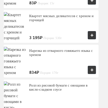
+
83₽
Порция: 15г
Квартет мясных деликатесов с хреном и
горчицей
+
3 195₽
Порция: 530г
Нарезка из отварного говяжьего языка с
хреном
+
834₽
Порция: 170г
Ролл из рисовой бумаги с овощами в
кисло-сладком соусе