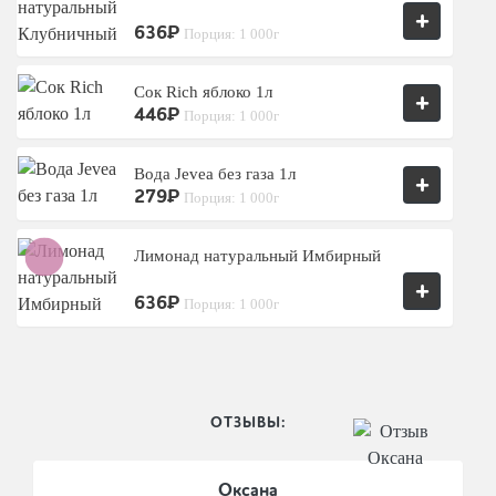
+
636₽
Порция: 1 000г
Сок Rich яблоко 1л
+
446₽
Порция: 1 000г
Вода Jevea без газа 1л
+
279₽
Порция: 1 000г
Лимонад натуральный Имбирный
+
636₽
Порция: 1 000г
ОТЗЫВЫ:
Оксана