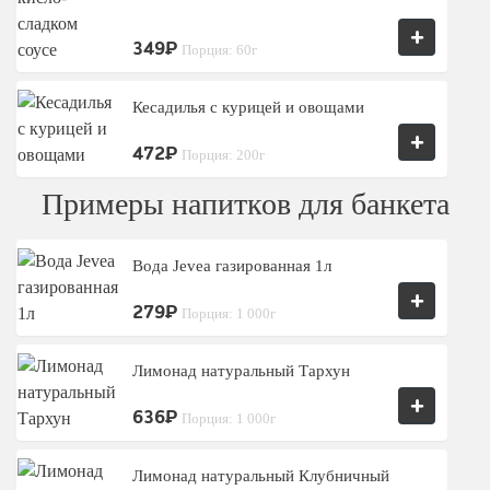
+
349₽
Порция: 60г
Кесадилья с курицей и овощами
+
472₽
Порция: 200г
Примеры напитков для банкета
Вода Jevea газированная 1л
+
279₽
Порция: 1 000г
Лимонад натуральный Тархун
+
636₽
Порция: 1 000г
Лимонад натуральный Клубничный