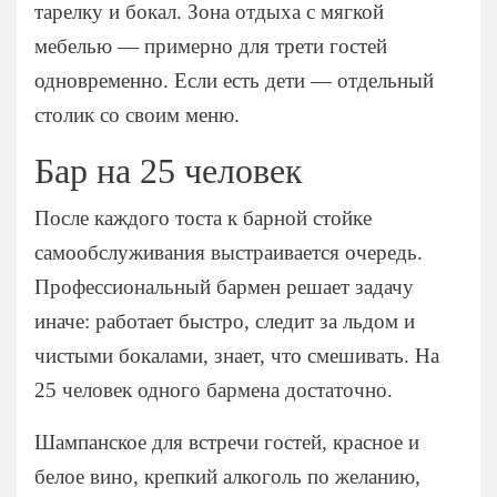
тарелку и бокал. Зона отдыха с мягкой
На новый год
На 25 человек
мебелью — примерно для трети гостей
На 60 человек
На 23 февраля
одновременно. Если есть дети — отдельный
На 8 марта
столик со своим меню.
На выпускной
Бар на 25 человек
Ритуальный кейтеринг
На съемки
После каждого тоста к барной стойке
Балашиха
самообслуживания выстраивается очередь.
Внуково
Профессиональный бармен решает задачу
Долгопрудный
иначе: работает быстро, следит за льдом и
Железнодорожный
чистыми бокалами, знает, что смешивать. На
Жуковский
25 человек одного бармена достаточно.
Красногорск
Шампанское для встречи гостей, красное и
Королев
белое вино, крепкий алкоголь по желанию,
Люберцы