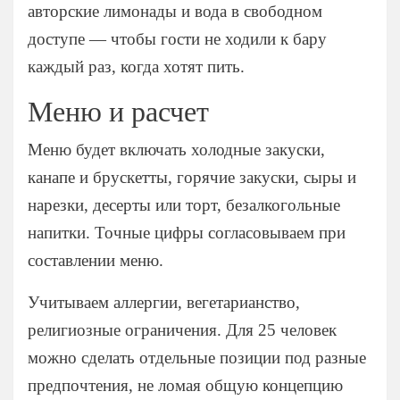
авторские лимонады и вода в свободном
Мытищи
доступе — чтобы гости не ходили к бару
Одинцово
каждый раз, когда хотят пить.
Подольск
Пушкино
Меню и расчет
Раменское
Меню будет включать холодные закуски,
Химки
канапе и брускетты, горячие закуски, сыры и
Щелково
нарезки, десерты или торт, безалкогольные
напитки. Точные цифры согласовываем при
составлении меню.
Учитываем аллергии, вегетарианство,
религиозные ограничения. Для 25 человек
можно сделать отдельные позиции под разные
предпочтения, не ломая общую концепцию