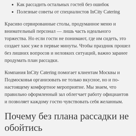
на 20 человек
Как рассадить остальных гостей без ошибок
Мясные нарезки
На 300 человек
На природе
Полезные советы от специалистов InCity Catering
на 25 человек
Горячие закуски
На мальчишник
На 10 человек
Мини-шашлычки
на 30 человек
Красиво сервированные столы, продуманное меню и
На гендер пати
На 20 человек
Выпечка
внимательный персонал — лишь часть идеального
на 40 человек
Премиум
На 25 человек
торжества. Но если гости не понимают, где им сидеть, это
Пирожки
В офис
Праздничный
На 30 человек
создает хаос уже в первые минуты. Чтобы праздник прошел
Блинчики
на 50 человек
Приветственный
На 40 человек
без лишних вопросов и неловких ситуаций, важно заранее
Блюда от Шеф-повара
На юбилей
На 50 человек
На масленицу
продумать план рассадки.
Фуршетные наборы
На девичник
На 60 человек
На природе
Компания InCity Catering помогает клиентам Москвы и
Детское меню
На корпоратив
На 80 человек
Кейтеринг на выставку
Подмосковья организовать не только вкусное, но и по-
Десерты
На конференцию
На 100 человек
настоящему комфортное мероприятие. Мы знаем, что
Корпоративный
Пирожные
На выпускной
На 200 человек
правильно оформленный зал облегчает работу официантов
На день рождения
Конфеты
и позволяет каждому гостю чувствовать себя желанным.
На природе
На 23 февраля
Напитки
Детский
На 23 февраля
На 8 марта
Почему без плана рассадки не
Соусы
Недорогой
На 8 марта
Ритуальный кейтеринг
обойтись
Свадебный
На 10 человек
Все товары
Доставка еды
На 15 человек