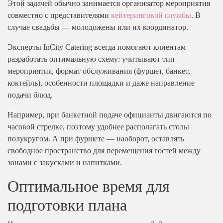
Этой задачей обычно занимается организатор мероприятия
Мытищи
совместно с представителями
кейтеринговой службы
. В
Одинцово
случае свадьбы — молодожены или их координатор.
Подольск
Эксперты InCity Catering всегда помогают клиентам
Пушкино
разработать оптимальную схему: учитывают тип
Раменское
мероприятия, формат обслуживания (фуршет, банкет,
коктейль), особенности площадки и даже направление
Химки
подачи блюд.
Щелково
Например, при банкетной подаче официанты двигаются по
часовой стрелке, поэтому удобнее располагать столы
полукругом. А при фуршете — наоборот, оставлять
свободное пространство для перемещения гостей между
зонами с закусками и напитками.
Оптимальное время для
подготовки плана