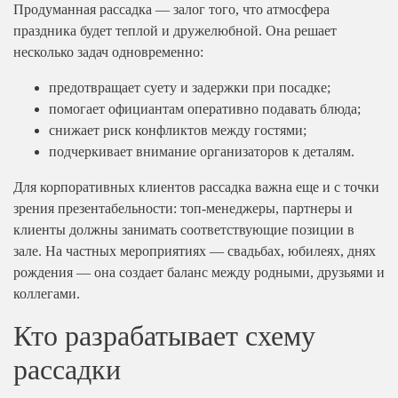
Продуманная рассадка — залог того, что атмосфера
На 25 человек
На новый год
праздника будет теплой и дружелюбной. Она решает
На 60 человек
несколько задач одновременно:
На 23 февраля
На 8 марта
предотвращает суету и задержки при посадке;
На выпускной
помогает официантам оперативно подавать блюда;
снижает риск конфликтов между гостями;
Ритуальный кейтеринг
подчеркивает внимание организаторов к деталям.
На съемки
Для корпоративных клиентов рассадка важна еще и с точки
Балашиха
зрения презентабельности: топ-менеджеры, партнеры и
Внуково
клиенты должны занимать соответствующие позиции в
Долгопрудный
зале. На частных мероприятиях — свадьбах, юбилеях, днях
рождения — она создает баланс между родными, друзьями и
Железнодорожный
коллегами.
Жуковский
Кто разрабатывает схему
Красногорск
Королев
рассадки
Люберцы