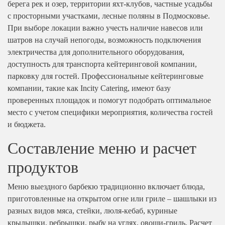
берега рек и озер, территории яхт-клубов, частные усадьбы
Мытищи
с просторными участками, лесные поляны в Подмосковье.
Одинцово
При выборе локации важно учесть наличие навесов или
Подольск
шатров на случай непогоды, возможность подключения
электричества для дополнительного оборудования,
Пушкино
доступность для транспорта кейтеринговой компании,
Раменское
парковку для гостей. Профессиональные кейтеринговые
Химки
компании, такие как Incity Catering, имеют базу
проверенных площадок и помогут подобрать оптимальное
Щелково
место с учетом специфики мероприятия, количества гостей
и бюджета.
Составление меню и расчет
продуктов
Меню выездного барбекю традиционно включает блюда,
приготовленные на открытом огне или гриле – шашлыки из
разных видов мяса, стейки, люля-кебаб, куриные
крылышки, ребрышки, рыбу на углях, овощи-гриль. Расчет