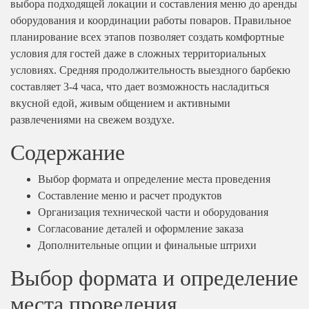
На 200 человек
На юбилей
выбора подходящей локации и составления меню до аренды
на 20 человек
Мясные нарезки
На 300 человек
На природе
оборудования и координации работы поваров. Правильное
на 25 человек
Горячие закуски
планирование всех этапов позволяет создать комфортные
На мальчишник
На 10 человек
Мини-шашлычки
на 30 человек
условия для гостей даже в сложных территориальных
На гендер пати
На 20 человек
Выпечка
условиях. Средняя продолжительность выездного барбекю
на 40 человек
Премиум
На 25 человек
составляет 3-4 часа, что дает возможность насладиться
Пирожки
В офис
Праздничный
На 30 человек
вкусной едой, живым общением и активными
Блинчики
на 50 человек
Приветственный
На 40 человек
развлечениями на свежем воздухе.
Блюда от Шеф-повара
На юбилей
На 50 человек
На масленицу
Содержание
Фуршетные наборы
На девичник
На 60 человек
На природе
Детское меню
На корпоратив
На 80 человек
Выбор формата и определение места проведения
Кейтеринг на выставку
Десерты
На конференцию
На 100 человек
Составление меню и расчет продуктов
Корпоративный
Пирожные
Организация технической части и оборудования
На выпускной
На 200 человек
На день рождения
Конфеты
Согласование деталей и оформление заказа
На природе
На 23 февраля
Напитки
Детский
Дополнительные опции и финальные штрихи
На 23 февраля
На 8 марта
Соусы
Недорогой
На 8 марта
Выбор формата и определение
Ритуальный кейтеринг
Свадебный
На 10 человек
места проведения
Все товары
Доставка еды