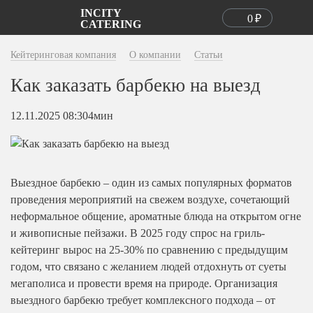
INCITY
0
₽
CATERING
Магазин
Кейтеринговая компания
О компании
Статьи
Кейтеринг
Холодные закуски
Как заказать барбекю на выезд
Канапе
О компании
Фуршеты
Канапе с креветками
Банкеты
Цены
О нас
12.11.2025 08:30
4мин
В офис
Канапе с сыром
Барбекю
Вопрос-ответ
Контакты
В ЗАГС
На свадьбу
Рулетики
Кэнди-бар
Доставка
Обратный
Для детей
Новогодний
Брускетты и сэндвичи
Кофе-брейк
Оплата
звонок
На свадьбу
Недорогой
для мальчика
Выездное барбекю – один из самых популярных форматов
Круассаны
Коктейль-фуршет
Отзывы
На 20 человек
Детский
для девочек
проведения мероприятий на свежем воздухе, сочетающий
Брускетты
На дом
Портфолио
+7 (495) 226-61-49
На 30 человек
Деловой
на гендер пати
неформальное общение, ароматные блюда на открытом огне
с 9:00 до 22:00
Профитроли и волованы
Событийный кейтеринг
Бонусная программа
и живописные пейзажи. В 2025 году спрос на гриль-
На 40 человек
Под ключ
на выпускной
Профитроли
Статьи
кейтеринг вырос на 25-30% по сравнению с предыдущим
На 50 человек
На день рождения
на свадьбу
ВИП
Бургеры
годом, что связано с желанием людей отдохнуть от суеты
На 80 человек
на 15 человек
на день рождения
на 10 человек
мегаполиса и провести время на природе. Организация
Салаты
На 100 человек
На дом
выездного барбекю требует комплексного подхода – от
на 15 человек
Тарталетки