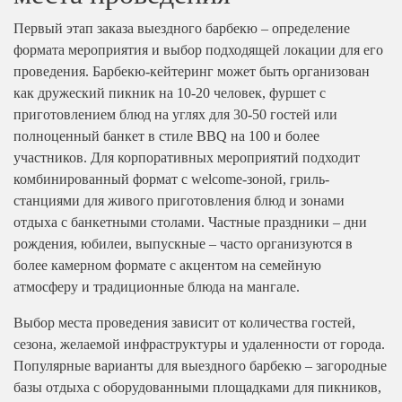
На 15 человек
На 25 человек
На новый год
Первый этап заказа выездного барбекю – определение
формата мероприятия и выбор подходящей локации для его
На 60 человек
На 23 февраля
проведения. Барбекю-кейтеринг может быть организован
На 8 марта
как дружеский пикник на 10-20 человек, фуршет с
На выпускной
приготовлением блюд на углях для 30-50 гостей или
полноценный банкет в стиле BBQ на 100 и более
Ритуальный кейтеринг
участников. Для корпоративных мероприятий подходит
На съемки
комбинированный формат с welcome-зоной, гриль-
Балашиха
станциями для живого приготовления блюд и зонами
Внуково
отдыха с банкетными столами. Частные праздники – дни
рождения, юбилеи, выпускные – часто организуются в
Долгопрудный
более камерном формате с акцентом на семейную
Железнодорожный
атмосферу и традиционные блюда на мангале.
Жуковский
Выбор места проведения зависит от количества гостей,
Красногорск
сезона, желаемой инфраструктуры и удаленности от города.
Королев
Популярные варианты для выездного барбекю – загородные
базы отдыха с оборудованными площадками для пикников,
Люберцы