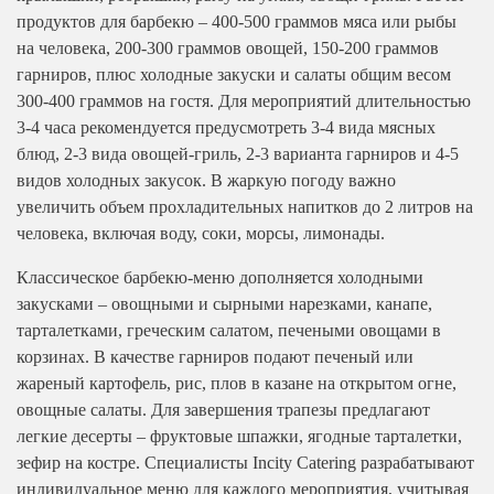
продуктов для барбекю – 400-500 граммов мяса или рыбы
на человека, 200-300 граммов овощей, 150-200 граммов
гарниров, плюс холодные закуски и салаты общим весом
300-400 граммов на гостя. Для мероприятий длительностью
3-4 часа рекомендуется предусмотреть 3-4 вида мясных
блюд, 2-3 вида овощей-гриль, 2-3 варианта гарниров и 4-5
видов холодных закусок. В жаркую погоду важно
увеличить объем прохладительных напитков до 2 литров на
человека, включая воду, соки, морсы, лимонады.
Классическое барбекю-меню дополняется холодными
закусками – овощными и сырными нарезками, канапе,
тарталетками, греческим салатом, печеными овощами в
корзинах. В качестве гарниров подают печеный или
жареный картофель, рис, плов в казане на открытом огне,
овощные салаты. Для завершения трапезы предлагают
легкие десерты – фруктовые шпажки, ягодные тарталетки,
зефир на костре. Специалисты Incity Catering разрабатывают
индивидуальное меню для каждого мероприятия, учитывая