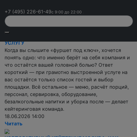
его правильно рассчитать.
+7 (495) 226-61-49
с 9:00 до 22:00
22.06.2026 13:30
Читать
ФУРШЕТ ПОД КЛЮЧ В МОСКВЕ: ЧТО ВХОДИТ В
УСЛУГУ
Когда вы слышите «фуршет под ключ», хочется
понять одно: что именно берёт на себя компания и
что остаётся вашей головной болью? Ответ
короткий — при грамотно выстроенной услуге на
вас остаётся только список гостей и выбор
площадки. Всё остальное — меню, расчёт порций,
персонал, сервировка, оборудование,
безалкогольные напитки и уборка после — делает
кейтеринговая команда.
18.06.2026 14:00
Читать