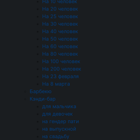
На 10 человек
справляются с темпом — всё это откладывается в
На 20 человек
память куда прочнее красивого торта. Поэтому
На 25 человек
организация кейтеринга на свадьбу — не просто
На 30 человек
«заказать еду», а выстроить целый сервисный
На 40 человек
сценарий на несколько часов.
На 50 человек
26.07.2026 13:00
На 60 человек
Читать
На 80 человек
На 100 человек
КЕЙТЕРИНГ НА ЮБИЛЕЙ В МОСКВЕ: ФУРШЕТ ИЛИ
На 200 человек
БАНКЕТ
На 23 февраля
Юбилей — не просто день рождения. Это круглая
На 8 марта
дата, которую помнят годами, и застолье на ней
Барбекю
должно быть на уровне. Именно поэтому
Кэнди-бар
большинство организаторов начинают с еды: что
для мальчика
подать, как накрыть, хватит ли всем. И именно
для девочек
здесь чаще всего теряются: фуршет или банкет?
на гендер пати
Сколько закусок брать? Когда нужна команда
на выпускной
официантов, а когда можно обойтись скромнее?
на свадьбу
23.07.2026 13:00