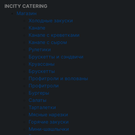
INCITY CATERING
Магазин
Холодные закуски
Канапе
Кейтеринговая компания
Канапе с креветками
О компании
Канапе с сыром
Рулетики
Статьи
Брускетты и сэндвичи
Круассаны
Брускетты
Профитроли и волованы
ВЫЕЗДНОЙ БАНКЕТ В МОСКВЕ: ОТЛИЧИЯ ОТ
Профитроли
ФУРШЕТА И СОВЕТЫ
Бургеры
Представьте: площадка выбрана, приглашения
Салаты
разосланы, фотограф забронирован — и тут
Тарталетки
упираетесь в вопрос питания. Банкет? Фуршет? А
Мясные нарезки
может, что-то среднее? На первый взгляд разница
Горячие закуски
кажется косметической, но на деле она
Мини-шашлычки
определяет весь сценарий вечера: как долго гости