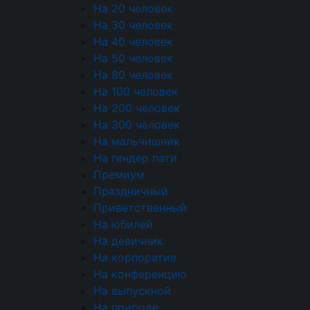
На 20 человек
03.08.2026 13:00
На 30 человек
Читать
На 40 человек
На 50 человек
КЕЙТЕРИНГ НА ПРИРОДЕ МОСКВА: ПИКНИК,
На 80 человек
ГРИЛЬ И ВЫЕЗД
На 100 человек
• Аннотация (введение): Представьте: лесная
На 200 человек
поляна, длинные столы с едой, запах дыма и мяса с
На 300 человек
мангала, гости с бокалами в руках — и никакой
На мальчишник
беготни с кастрюлями, никаких вопросов «а где
На гендер пати
ещё один ящик с посудой?». Именно так выглядит
Премиум
хорошо организованный кейтеринг на природе.
Праздничный
Главный вопрос — что именно нужно продумать,
Приветственный
чтобы праздник прошёл так, а не иначе.
На юбилей
30.07.2026 13:00
На девичник
Читать
На корпоратив
На конференцию
СКОЛЬКО ОФИЦИАНТОВ НУЖНО НА ФУРШЕТ:
На выпускной
РАСЧЁТ ПЕРСОНАЛА
На природе