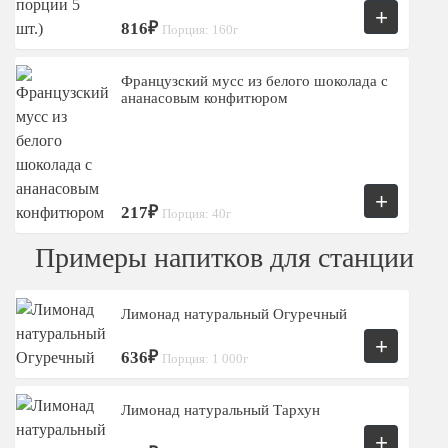
+
816₽
Порция: 160г
Французский мусс из белого шоколада с
ананасовым конфитюром
+
217₽
Порция: 40г
Примеры напитков для станции
Лимонад натуральный Огуречный
+
636₽
Порция: 1 000г
Лимонад натуральный Тархун
+