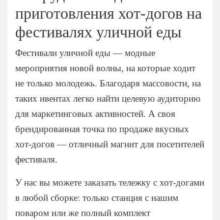
На 200 человек
На юбилей
на 20 человек
Мясные нарезки
приготовления хот-догов на
На 300 человек
На природе
на 25 человек
Горячие закуски
фестивалях уличной еды
На мальчишник
На 10 человек
Мини-шашлычки
на 30 человек
На гендер пати
На 20 человек
Выпечка
Фестивали уличной еды — модные
на 40 человек
Премиум
На 25 человек
Пирожки
мероприятия новой волны, на которые ходит
В офис
Праздничный
На 30 человек
Блинчики
не только молодежь. Благодаря массовости, на
на 50 человек
Приветственный
На 40 человек
Блюда от Шеф-повара
На юбилей
На 50 человек
таких ивентах легко найти целевую аудиторию
На масленицу
Фуршетные наборы
На девичник
На 60 человек
для маркетинговых активностей. А своя
На природе
Детское меню
На корпоратив
На 80 человек
брендированная точка по продаже вкусных
Кейтеринг на выставку
Десерты
На конференцию
На 100 человек
хот-догов — отличный магнит для посетителей
Корпоративный
Пирожные
На выпускной
На 200 человек
фестиваля.
На день рождения
Конфеты
На природе
На 23 февраля
Напитки
Детский
На 23 февраля
На 8 марта
У нас вы можете заказать тележку с хот-догами
Соусы
Недорогой
На 8 марта
в любой сборке: только станция с нашим
Ритуальный кейтеринг
Свадебный
На 10 человек
поваром или же полный комплект
Все товары
Доставка еды