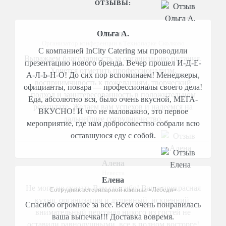
ОТЗЫВЫ:
Оксана
Организатор конференции в Технопарке Сколково
Выражаем благодарность за организацию питания.
Хочется отметить профессионализм,
восприимчивость к пожеланиям, творческий
подход и заинтересованность в положительном
результате. Желаем вам успехов и надеемся на
дальнейшее сотрудничество.
Алена
Невеста
Не могу не сказать Вам спасибо! Ваша прекрасная
кухня, организация и душевный, искренний,
внимательный персонал никого из гостей не
оставили равнодушными, все в полном восторге!