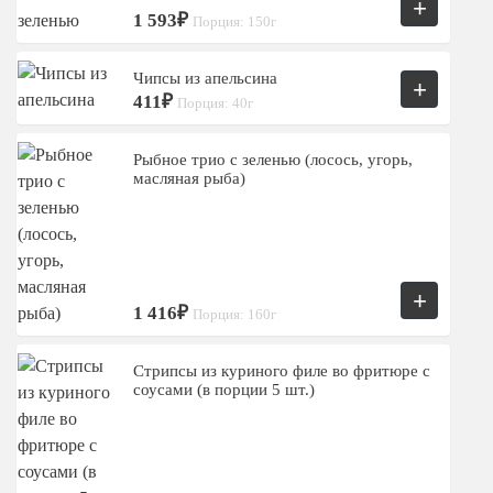
+
1 593₽
Порция: 150г
Чипсы из апельсина
+
411₽
Порция: 40г
Рыбное трио с зеленью (лосось, угорь,
масляная рыба)
+
1 416₽
Порция: 160г
Стрипсы из куриного филе во фритюре с
соусами (в порции 5 шт.)