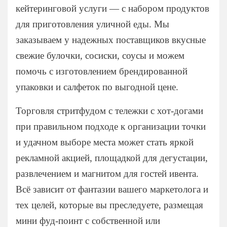
На 15 человек
кейтеринговой услуги — с набором продуктов
На 25 человек
На новый год
для приготовления уличной еды. Мы
На 60 человек
На 23 февраля
заказываем у надежных поставщиков вкусные
На 8 марта
свежие булочки, сосиски, соусы и можем
На выпускной
помочь с изготовлением брендированной
Ритуальный кейтеринг
упаковки и салфеток по выгодной цене.
На съемки
Балашиха
Торговля стритфудом с тележки с хот-догами
Внуково
при правильном подходе к организации точки
Долгопрудный
и удачном выборе места может стать яркой
Железнодорожный
рекламной акцией, площадкой для дегустации,
Жуковский
развлечением и магнитом для гостей ивента.
Красногорск
Всё зависит от фантазии вашего маркетолога и
Королев
тех целей, которые вы преследуете, размещая
Люберцы
мини фуд-поинт с собственной или