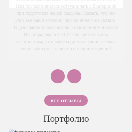
Нам посчастливилось сотрудничать с Екатериной
при подготовке нашей свадьбы. Сказать, что она
учла все наши хотелки - значит ничего не сказать!
В день банкета было все на 5 с миллионом плюсов!
Нас порадовало все!!! Отдельное спасибо
официантам, которые на одном дыхании делали
свою работу качественно и непринужденно!
ВСЕ ОТЗЫВЫ
Портфолио