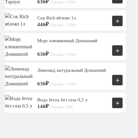
636₽
Порция: 1 000г
Сок Rich яблоко 1л
+
446₽
Порция: 1 000г
Морс клюквенный Домашний
+
636₽
Порция: 1 000г
Лимонад натуральный Домашний
+
636₽
Порция: 1 000г
Вода Jevea без газа 0,5 л
+
148₽
Порция: 500г