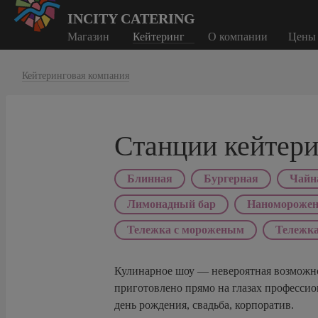
INCITY CATERING
Магазин
Кейтеринг
О компании
Цены
Кейтеринговая компания
Станции кейтери
Блинная
Бургерная
Чайн
Лимонадный бар
Наноморожен
Тележка с мороженым
Тележка
Кулинарное шоу — невероятная возможнос
приготовлено прямо на глазах професси
день рождения, свадьба, корпоратив.