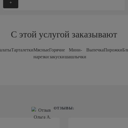
+
С этой услугой заказывают
алаты
Тарталетки
Мясные
Горячие
Мини-
Выпечка
Пирожки
Бл
нарезки
закуски
шашлычки
ОТЗЫВЫ: