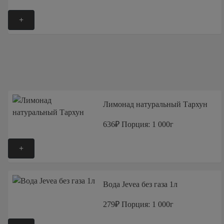
+
Лимонад натуральный Тархун
636₽
Порция: 1 000г
+
Вода Jevea без газа 1л
279₽
Порция: 1 000г