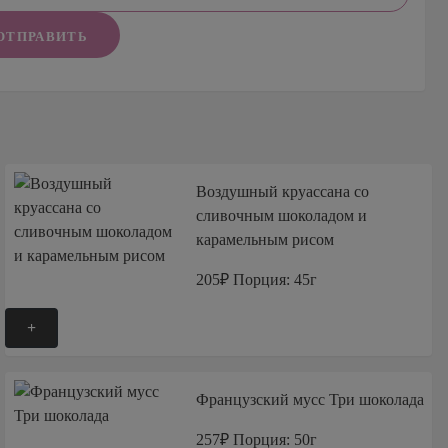
ОТПРАВИТЬ
Воздушный круассана со
сливочным шоколадом и
карамельным рисом
205₽
Порция: 45г
+
Французский мусс Три шоколада
257₽
Порция: 50г