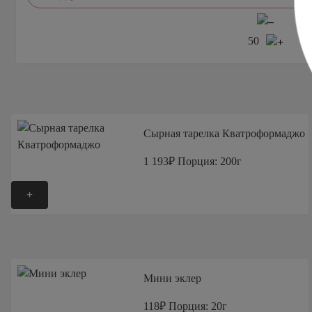
6
в
50
Сырная тарелка Кватроформаджо
1 193₽
Порция: 200г
+
Мини эклер
118₽
Порция: 20г