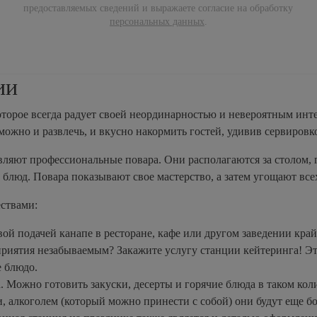
предоставляемых сведений и выражаете согласие на обработку
персональных данных
.
ии
торое всегда радует своей неординарностью и невероятным инт
ожно и развлечь, и вкусно накормить гостей, удивив сервировк
ляют профессиональные повара. Они располагаются за столом, г
блюд. Повара показывают свое мастерство, а затем угощают все
ствами:
ой подачей канапе в ресторане, кафе или другом заведении кра
приятия незабываемым? Закажите услугу станции кейтеринга! Эт
 блюдо.
. Можно готовить закуски, десерты и горячие блюда в таком коли
, алкоголем (который можно принести с собой) они будут еще б