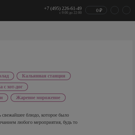
+7 (495) 226-61-49
0
₽
с 9:00 до 22:00
олад
Кальянная станция
 c хот-дог
ли
Жареное мороженое
ь свежайшее блюдо, которое было
чанием любого мероприятия, будь то