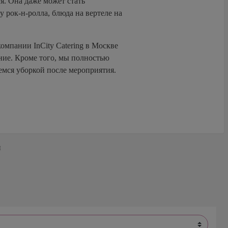
я. Она даже может стать
 рок-н-ролла, блюда на вертеле на
омпании InCity Catering в Москве
ние. Кроме того, мы полностью
мемся уборкой после мероприятия.
и