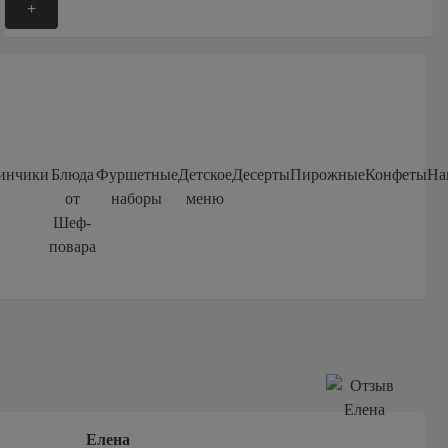
+
инчики
Блюда
Фуршетные
Детское
Десерты
Пирожные
Конфеты
На
от
наборы
меню
Шеф-
повара
Алена