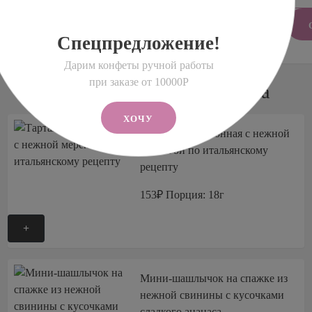
50
800
3 200
160 000
ыход и стоимость на одного гостя
общая стоимость
Спецпредложение!
Дарим конфеты ручной работы
при заказе от 10000Р
Примеры блюд для банкета
ХОЧУ
Тарталетка лимонная с нежной
меренгой по итальянскому
рецепту
153₽
Порция: 18г
+
Мини-шашлычок на спажке из
нежной свинины с кусочками
сладкого ананаса