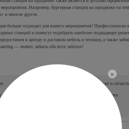
ная станция на празднике также является и деталью оформлени
мероприятия. Например, бургерная станция на празднике на тему
а» и многое другое.
нция больше подходит для вашего мероприятия? Профессионалы к
нарных станций и помогут подобрать наиболее подходящее реше
предоставим в аренду и доставим мебель и технику, а также зай
atering — значит, забыть обо всех заботах!
×
ми
Доставка
по Москве и област
ы
Самовывоз — бесплатно