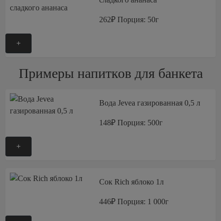
262₽
Порция: 50г
+
Примеры напитков для банкета
Вода Jevea газированная 0,5 л
148₽
Порция: 500г
+
Сок Rich яблоко 1л
446₽
Порция: 1 000г