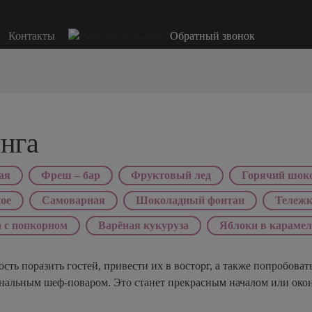
Контакты
Обратный звонок
нга
ая
Фреш – бар
Фруктовый лед
Горячий шок
ое
Самоварная
Шоколадный фонтан
Тележка
 с попкорном
Варёная кукуруза
Яблоки в караме
ть поразить гостей, привести их в восторг, а также попробоват
ональным шеф-поваром. Это станет прекрасным началом или окон