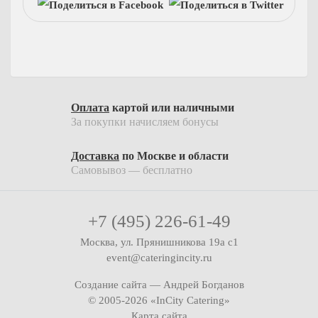
На 15 человек
Десерты
На 25 человек
На новый год
Пирожные
На 60 человек
На 23 февраля
Конфеты
На 8 марта
Напитки
На выпускной
Оплата
картой или наличными
Соусы
Ритуальный кейтеринг
За покупки начисляем бонусы
На съемки
Ритуальный кейтеринг
Балашиха
Доставка
по Москве и области
Услуги и предоплата
Самовывоз — бесплатно
Внуково
Долгопрудный
+7 (495) 226-61-49
Железнодорожный
Жуковский
Москва, ул. Прянишникова 19а с1
event@cateringincity.ru
Красногорск
Создание сайта —
Андрей Богданов
Королев
© 2005-2026 «InCity Catering»
Люберцы
Карта сайта