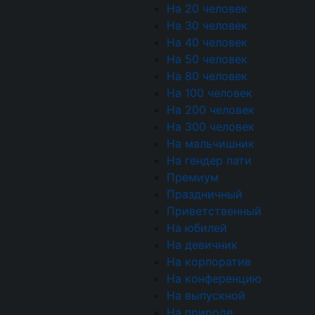
укроп свежий
На 20 человек
На 30 человек
На 40 человек
На 50 человек
Канапе Сырный конверт
На 80 человек
петрушкой
На 100 человек
Сыр Эмменталер, морко
На 200 человек
очищенные, сыр Крем ч
На 300 человек
На мальчишник
На гендер пати
Премиум
Праздничный
Приветственный
Мини-сендвич с диети
На юбилей
Хлеб д/тостов, Салат А
На девичник
св.
На корпоратив
На конференцию
На выпускной
На природе
Брускетта-мини с сыр