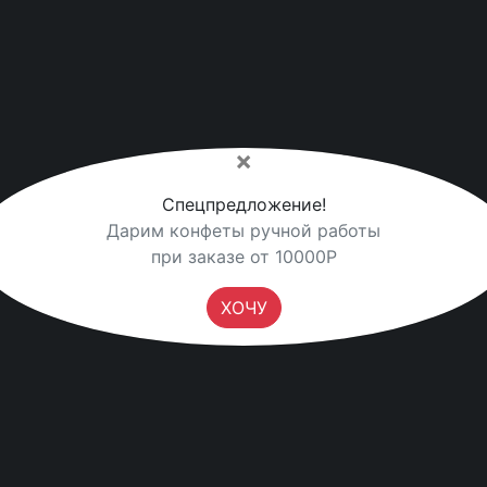
ого шоколада с кокосовой стружкой (ручная
15г
×
 из коровьего молока, кокосовая стружка,
Спецпредложение!
Дарим конфеты ручной работы
при заказе от 10000Р
ХОЧУ
ль» из горького шоколада и сливок (ручная
15г
ровьего молока, какао-порошок