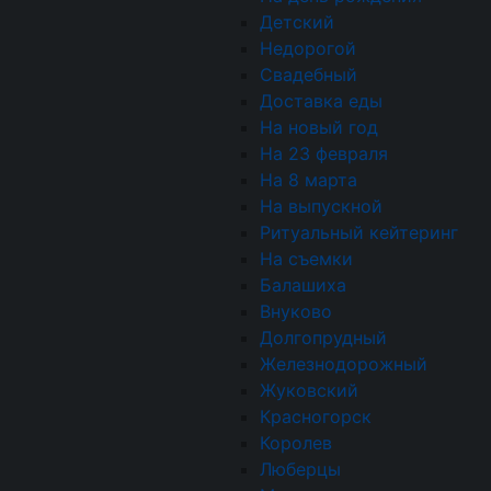
Детский
Недорогой
Свадебный
Тигровая креветка на
Доставка еды
тосте с крем-чизом и
На новый год
фруктовым желе
На 23 февраля
На 8 марта
285₽
На выпускной
–
Порция:
20г
Ритуальный кейтеринг
На съемки
–
Балашиха
Внуково
Долгопрудный
Железнодорожный
Жуковский
Красногорск
Королев
Детский сет №7
Люберцы