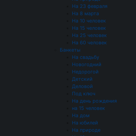
На 23 февраля
На 8 марта
На 10 человек
На 15 человек
На 25 человек
На 60 человек
Банкеты
На свадьбу
Брускетта-мини с неж
Новогодний
Недорогой
Детский
Деловой
Под ключ
На день рождения
на 15 человек
На дом
Профитроль с сыром Д
На юбилей
Мука пшеничная, Масло
На природе
блю, Сливки 33%, Оре