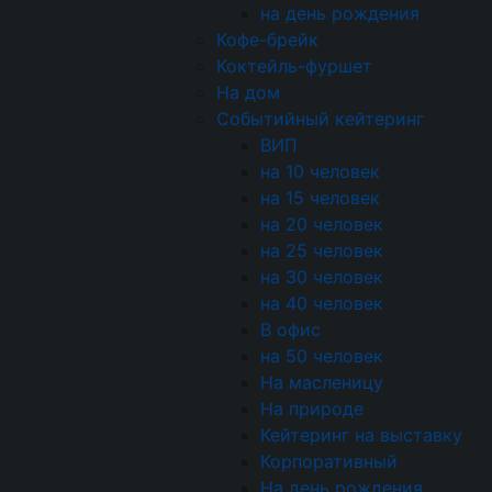
на день рождения
Кофе-брейк
Коктейль-фуршет
На дом
Энергетическая ценность
Событийный кейтеринг
ВИП
на 10 человек
Поделиться:
на 15 человек
на 20 человек
на 25 человек
на 30 человек
Оплата
картой и
на 40 человек
В офис
За покупки начи
на 50 человек
На масленицу
На природе
Кейтеринг на выставку
Корпоративный
На день рождения