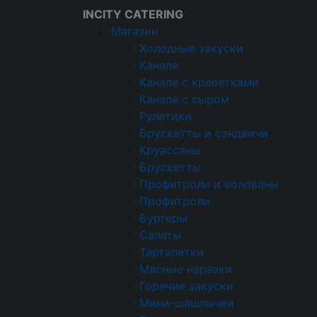
INCITY CATERING
Магазин
Холодные закуски
Канапе
Канапе с креветками
Кейтеринговая компания
Канапе с сыром
Магазин
Рулетики
Фуршетные наборы
Брускетты и сэндвичи
Круассаны
Конфеты ручной работы в подарок при
Брускетты
Профитроли и волованы
Профитроли
Бургеры
Салаты
Набор для ко
Тарталетки
Мясные нарезки
Горячие закуски
Мини-шашлычки
1970г
15 персон