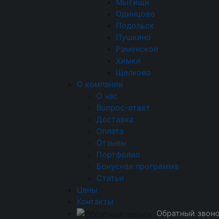
Мытищи
140 канапе и мини-закусо
Одинцово
28 770₽
Подольск
Порция:
7 100г
Пушкино
Раменское
–
Химки
Щелково
О компании
О нас
Вопрос-ответ
Доставка
Оплата
Виды кейтеринга
Событ
Отзывы
Фуршеты
Банкеты
Барбекю
Кэнди-
ВИП
н
Портфолио
бар
Кофе-брейк
Коктейль-
челов
Бонусная программа
фуршет
челов
Статьи
прир
Цены
Магазин
выст
Контакты
Холодные закуски
Горячие
рожд
Обратный звон
закуски
Фуршетные
февр