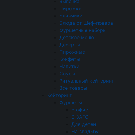
Выпечка
131 г/чел.
1163 ₽/чел.
Пирожки
Блинчики
Блюда от Шеф-повара
Фуршетные наборы
Сыр Фета со свеклой и
Детское меню
Свекла св, Сыр Фетакса
Десерты
растительное, Орехи к
Пирожные
Лимон
Конфеты
Напитки
Соусы
Канапе Каприз с анана
Ритуальный кейтеринг
Сыр Моцарелла мини, А
Все товары
Кейтеринг
Фуршеты
В офис
В ЗАГС
Красная икра в тартал
Для детей
Тарталетка, икра красн
На свадьбу