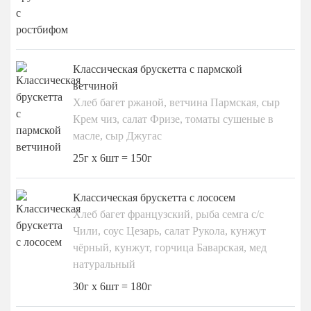
Классическая брускетта с пармской
ветчиной
Хлеб багет ржаной, ветчина Пармская, сыр
Крем чиз, салат Фризе, томаты сушеные в
масле, сыр Джугас
25г x 6шт = 150г
Классическая брускетта с лососем
Хлеб багет французский, рыба семга с/с
Чили, соус Цезарь, салат Рукола, кунжут
чёрный, кунжут, горчица Баварская, мед
натуральный
30г x 6шт = 180г