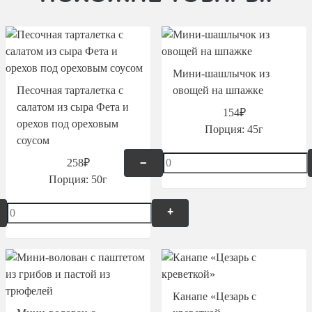
Мини-шашлычок из
Песочная тарталетка с
овощей на шпажке
салатом из сыра Фета и
154₽
орехов под ореховым
Порция:
45г
соусом
258₽
–
Порция:
50г
+
Канапе «Цезарь с