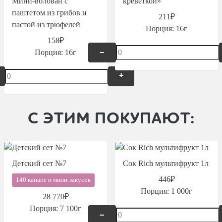
Мини-волован с
креветкой»
паштетом из грибов и
211₽
пастой из трюфелей
Порция:
16г
158₽
Порция:
16г
–
+
С ЭТИМ ПОКУПАЮТ:
Детский сет №7
Сок Rich мультифрукт 1л
446₽
140 канапе и мини-закусок
Порция:
1 000г
28 770₽
Порция:
7 100г
–