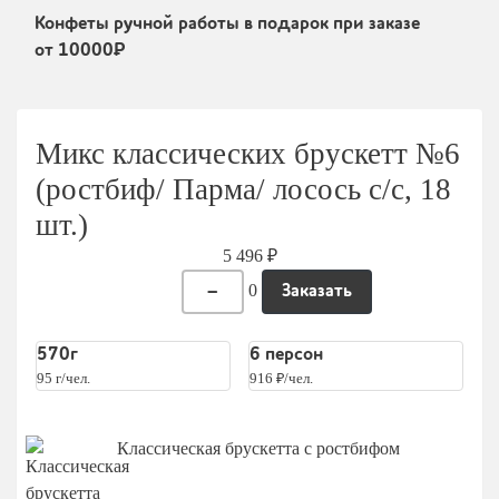
Мытищи
Конфеты ручной работы в подарок при заказе
Одинцово
от 10000₽
Подольск
Пушкино
Микс классических брускетт №6
Раменское
(ростбиф/ Парма/ лосось с/с, 18
Химки
шт.)
Щелково
5 496 ₽
0
–
Заказать
570г
6 персон
95 г/чел.
916 ₽/чел.
Классическая брускетта с ростбифом