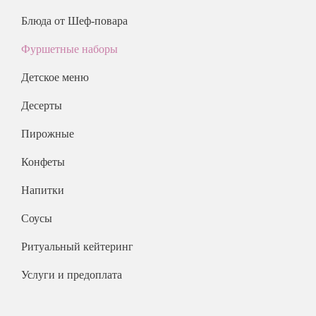
На 25 человек
На новый год
Блюда от Шеф-повара
На 60 человек
На 23 февраля
Фуршетные наборы
На 8 марта
Детское меню
На выпускной
Десерты
Ритуальный кейтеринг
На съемки
Пирожные
Балашиха
Конфеты
Внуково
Напитки
Долгопрудный
Железнодорожный
Соусы
Жуковский
Ритуальный кейтеринг
Красногорск
Услуги и предоплата
Королев
Люберцы