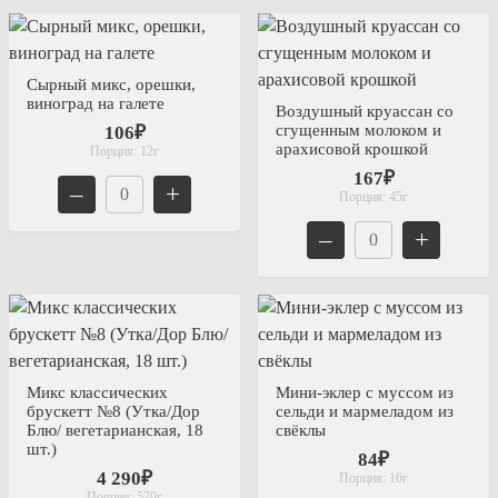
Сырный микс, орешки,
виноград на галете
Воздушный круассан со
сгущенным молоком и
106₽
арахисовой крошкой
Порция:
12г
167₽
–
+
Порция:
45г
–
+
Микс классических
Мини-эклер с муссом из
брускетт №8 (Утка/Дор
сельди и мармеладом из
Блю/ вегетарианская, 18
свёклы
шт.)
84₽
4 290₽
Порция:
16г
Порция:
570г