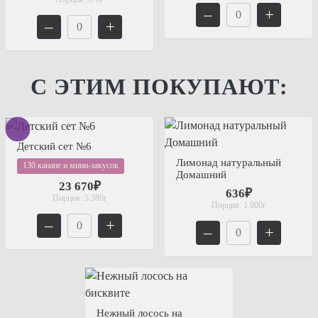
–
+
–
+
С ЭТИМ ПОКУПАЮТ:
Детский сет №6
Лимонад натуральный
130 канапе и мини-закусок
Домашний
23 670₽
636₽
Порция:
5 380г
Порция:
1 000г
–
+
–
+
Нежный лосось на