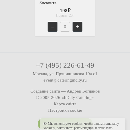
бисквите
198₽
Порция:
20г
–
+
+7 (495) 226-61-49
Москва, ул. Прянишникова 19а с1
event@cateringincity.ru
Создание сайта —
Андрей Богданов
© 2005-2026 «InCity Catering»
Карта сайта
Настройки cookie
ОБРАТНЫЙ ЗВОНОК
🍪 Мы используем cookies, чтобы запоминать вашу
корзину, показывать рекомендации и присылать