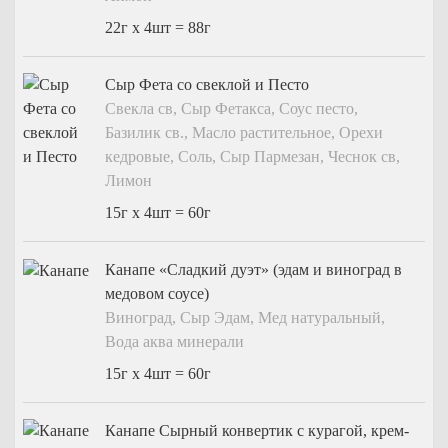
На 15 человек
Десерты
22г x 4шт = 88г
На 25 человек
На новый год
Пирожные
На 60 человек
На 23 февраля
Конфеты
Сыр Фета со свеклой и Песто
На 8 марта
Свекла св, Сыр Фетакса, Соус песто,
Напитки
На выпускной
Базилик св., Масло растительное, Орехи
Соусы
Ритуальный кейтеринг
кедровые, Соль, Сыр Пармезан, Чеснок св,
Лимон
На съемки
Ритуальный кейтеринг
15г x 4шт = 60г
Балашиха
Услуги и предоплата
Внуково
Канапе «Сладкий дуэт» (эдам и виноград в
Долгопрудный
медовом соусе)
Железнодорожный
Виноград, Сыр Эдам, Мед натуральный,
Жуковский
Вода аква минерали
Красногорск
15г x 4шт = 60г
Королев
Канапе Сырный конвертик с курагой, крем-
Люберцы