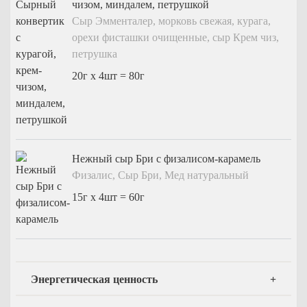
чизом, миндалем, петрушкой
Мытищи
Сыр Эмменталер, морковь свежая, курага,
Одинцово
орехи фисташки очищенные, сыр Крем чиз,
Подольск
петрушка
Пушкино
20г x 4шт = 80г
Раменское
Химки
Щелково
Нежный сыр Бри с физалисом-карамель
Физалис, Сыр Бри, Мед натуральный
15г x 4шт = 60г
Энергетическая ценность
×