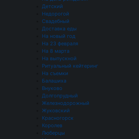
Карта сайта
Детский
Настройки cookie
Недорогой
Свадебный
Доставка еды
ОБРАТНЫЙ ЗВОНОК
На новый год
На 23 февраля
ИП Емельянов Даниил Дмитриевич ИНН
На 8 марта
482622253228 ОГРНИП 325470400102510 Адрес
На выпускной
фактической деятельности: Москва,
Ритуальный кейтеринг
ул. Прянишникова, 19А, стр. 1
На съемки
Балашиха
Внуково
Долгопрудный
Железнодорожный
Жуковский
🍪 Мы используем cookies, чтобы запоминать
Красногорск
вашу корзину, показывать рекомендации
Королев
и присылать персональные скидки. Можно
Люберцы
изменить решение в любой момент в подвале