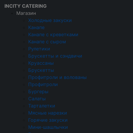
INCITY CATERING
Магазин
Холодные закуски
Канапе
Кейтеринговая компания
Канапе с креветками
Магазин
Канапе с сыром
Напитки
Рулетики
Брускетты и сэндвичи
Напитки
Круассаны
Брускетты
Холодные закуски
Профитроли и волованы
Профитроли
Канапе
Бургеры
Канапе с креветками
Салаты
Тарталетки
Канапе с сыром
Мясные нарезки
Горячие закуски
Рулетики
Мини-шашлычки