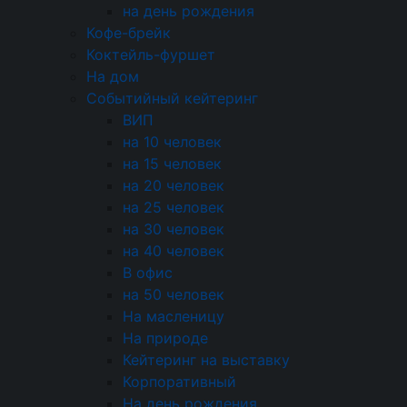
на день рождения
Поделиться:
Кофе-брейк
Коктейль-фуршет
На дом
Событийный кейтеринг
ВИП
Оплата
картой или наличными
на 10 человек
За покупки начисляем бонусы
на 15 человек
на 20 человек
Доставка
по Москве и области
на 25 человек
на 30 человек
Самовывоз — бесплатно
на 40 человек
В офис
+7 (495) 226-61-49
на 50 человек
Москва, ул. Прянишникова 19а с1
На масленицу
event@cateringincity.ru
На природе
Кейтеринг на выставку
Создание сайта —
Андрей Богданов
Корпоративный
© 2005-2026 «InCity Catering»
На день рождения