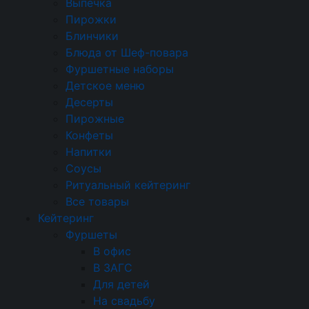
Брускетты и сэндвичи
Выпечка
Пирожки
Круассаны
Блинчики
Блюда от Шеф-повара
Брускетты
Фуршетные наборы
Профитроли и волованы
Детское меню
Десерты
Профитроли
Пирожные
Конфеты
Бургеры
Напитки
Салаты
Соусы
Ритуальный кейтеринг
Тарталетки
Все товары
Кейтеринг
Мясные нарезки
Фуршеты
Горячие закуски
В офис
В ЗАГС
Мини-шашлычки
Для детей
На свадьбу
Выпечка