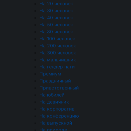
На 20 человек
Пирожки
На 30 человек
На 40 человек
Блинчики
На 50 человек
На 80 человек
Блюда от Шеф-повара
На 100 человек
Фуршетные наборы
На 200 человек
На 300 человек
Детское меню
На мальчишник
На гендер пати
Десерты
Премиум
Пирожные
Праздничный
Приветственный
Конфеты
На юбилей
На девичник
Напитки
На корпоратив
Соусы
На конференцию
На выпускной
Ритуальный кейтеринг
На природе