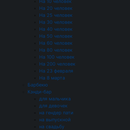
На 10 человек
широкого ассортимента? Рекомендуем вам
На 20 человек
бодрящий домашний лимонад из натуральных
На 25 человек
ингредиентов. Его освежающий вкус оценят
На 30 человек
все гости без исключения. Особенно будут
На 40 человек
рады этому витаминизированному
На 50 человек
прохладительному напитку дети.
На 60 человек
636 ₽
На 80 человек
На 100 человек
+
На 200 человек
+10
На 23 февраля
На 8 марта
Барбекю
Кэнди-бар
Состав
для мальчика
Апельсин, сахар-песок, лимоны, мята
для девочек
на гендер пати
Энергетическая ценность
на выпускной
на свадьбу