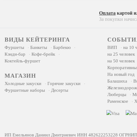
Оплата
картой 
За покупки начис
ВИДЫ КЕЙТЕРИНГА
СОБЫТИ
Фуршеты
Банкеты
Барбекю
ВИП
на 10 
Кэнди-бар
Кофе-брейк
на 25 человек
Коктейль-фуршет
на 50 человек
Корпоративны
На новый год
МАГАЗИН
Балашиха
В
Холодные закуски
Горячие закуски
Железнодоро
Фуршетные наборы
Десерты
Люберцы
М
Раменское
Х
ИП Емельянов Даниил Дмитриевич ИНН 482622253228 ОГРНИП 32