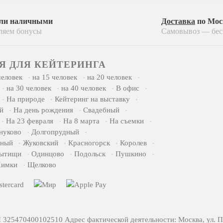
или наличными
Доставка
по Мос
ляем бонусы
Самовывоз — бес
Я ДЛЯ КЕЙТЕРИНГА
человек
на 15 человек
на 20 человек
на 30 человек
на 40 человек
В офис
На природе
Кейтеринг на выставку
й
На день рождения
Свадебный
На 23 февраля
На 8 марта
На съемки
нуково
Долгопрудный
жный
Жуковский
Красногорск
Королев
ытищи
Одинцово
Подольск
Пушкино
имки
Щелково
5470400102510 Адрес фактической деятельности: Москва, ул. Пр