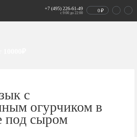
+7 (495) 226-61-49
0
₽
с 9:00 до 22:00
т 10000₽
зык с
нным огурчиком в
е под сыром