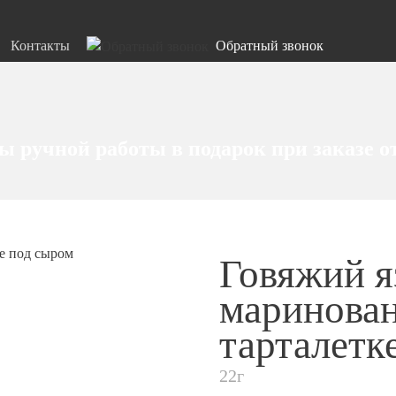
Контакты
Обратный звонок
 ручной работы в подарок при заказе о
Говяжий я
маринова
тарталетк
22г