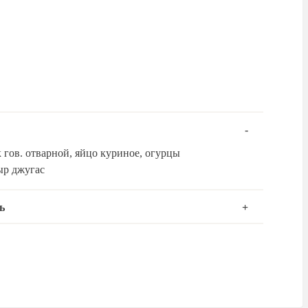
к гов. отварной, яйцо куриное, огурцы
ыр джугас
ь