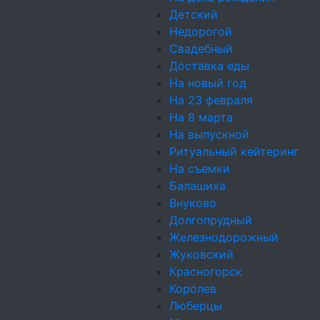
Детский
Недорогой
Свадебный
Мини-пирожки с мясо
Доставка еды
Говядина оковалок, лук
На новый год
На 23 февраля
На 8 марта
На выпускной
Мешочек из блинчика с
Ритуальный кейтеринг
Сыр Крем чиз, ветчина
На съемки
Балашиха
Внуково
Долгопрудный
Железнодорожный
Жуковский
Красногорск
Королев
Люберцы
Энергетическая ценность