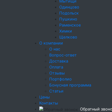
Мытищи
Одинцово
Подольск
Поделиться:
Пушкино
Раменское
Химки
Щелково
Оплата
картой и
О компании
О нас
За покупки начи
Вопрос-ответ
Доставка
Оплата
Отзывы
Портфолио
Бонусная программа
Статьи
Цены
Контакты
Нежнейший Бри с
Обратный звон