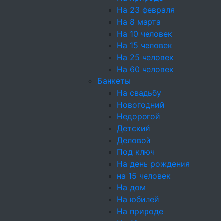
Мини Круассан, ветчин
На 23 февраля
майонез Хелманс, огу
На 8 марта
На 10 человек
На 15 человек
На 25 человек
Мини бургер с курицей
На 60 человек
Тесто на булочку бург
Банкеты
(Чеддер), Салат Айсбер
На свадьбу
соль, Масло раститель
Новогодний
Сахар песок, Вода хол
Недорогой
Дрожжи сухие, Масло 
Детский
Деловой
Под ключ
На день рождения
Мини бургер с говядин
на 15 человек
Булочка, котлета говяд
На дом
салат Фризе, соус BBQ
На юбилей
На природе