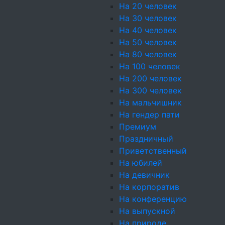
На 20 человек
Куриная грудка в/к, Т
На 30 человек
На 40 человек
На 50 человек
На 80 человек
На 100 человек
На 200 человек
На 300 человек
На мальчишник
Канапе «Сладкий дуэт»
На гендер пати
Виноград, Сыр Эдам, М
Премиум
Праздничный
Приветственный
Мини-сендвич с диети
На юбилей
Хлеб д/тостов, Салат А
На девичник
св.
На корпоратив
На конференцию
На выпускной
Мини-круассан с ветч
На природе