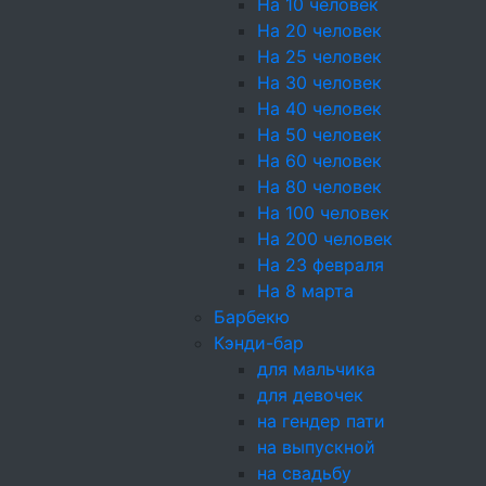
На 10 человек
На 20 человек
На 25 человек
Песочная тарталетка с
На 30 человек
Баклажаны, Имбирь кор
На 40 человек
Соус Териаки, Мед нат
На 50 человек
Томаты Черри, Тартале
На 60 человек
На 80 человек
На 100 человек
Кесадилья с курицей 
На 200 человек
Тортилья (пшеничная), 
На 23 февраля
сыр Эдам, кукуруза зер
На 8 марта
соус Кимчи
Барбекю
Кэнди-бар
для мальчика
Канапе фруктовое (анан
для девочек
Ананас, физалис, вино
на гендер пати
на выпускной
на свадьбу