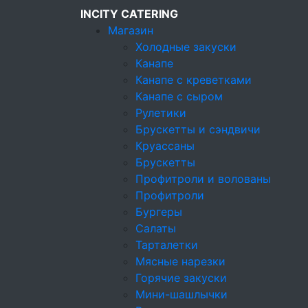
INCITY CATERING
Магазин
Холодные закуски
Канапе
Канапе с креветками
Кейтеринговая компания
Канапе с сыром
Магазин
Рулетики
Детское меню
Брускетты и сэндвичи
Круассаны
Конфеты ручной работы в подарок при
Брускетты
Профитроли и волованы
Профитроли
Бургеры
Салаты
Детский фурш
Тарталетки
Мясные нарезки
Горячие закуски
Мини-шашлычки
8725г
15 персон