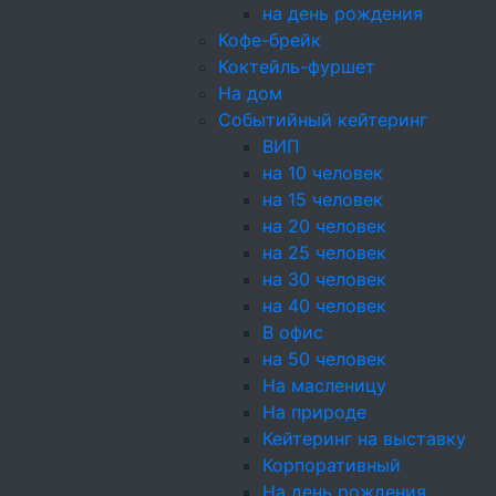
на день рождения
Кофе-брейк
Коктейль-фуршет
Овощи гриль на шпажке
На дом
Томаты Черри красные,
Событийный кейтеринг
баклажаны свежие, спе
ВИП
песто
на 10 человек
на 15 человек
на 20 человек
Мини шашлычки — кури
на 25 человек
Куриное филе, Соль, М
на 30 человек
на 40 человек
В офис
на 50 человек
На масленицу
На природе
Картофельные крокеты
Кейтеринг на выставку
Картофель, Сливки Бел
Корпоративный
Масло фритюрное
На день рождения