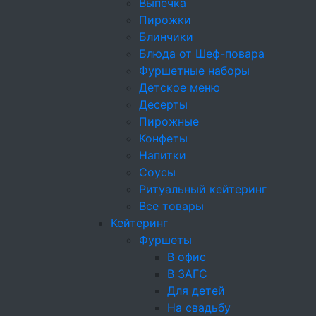
Выпечка
582 г/чел.
2614 ₽/чел.
Пирожки
Блинчики
Блюда от Шеф-повара
240 канапе и мини закуски:
Фуршетные наборы
Детское меню
Канапе Капрезе на пип
Десерты
Сыр Моцарелла мини, Т
Пирожные
растительное, Орехи к
Конфеты
Лимон
Напитки
Соусы
Ритуальный кейтеринг
Мини эклер
Все товары
Вода, взбитые сливки, 
Кейтеринг
масло-какао
Фуршеты
В офис
В ЗАГС
Копченая куриная груд
Для детей
Пармезан
На свадьбу
Тарталетка мини, Яйцо 