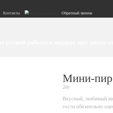
Контакты
Обратный звонок
 ручной работы в подарок при заказе о
Мини-пир
20г
Вкусный, любимый мно
гости обязательно оц