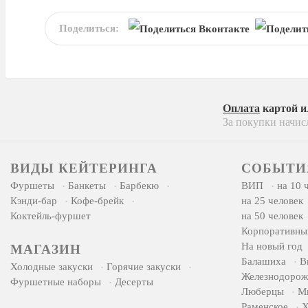
Поделиться:
Оплата
картой 
За покупки начис
ВИДЫ КЕЙТЕРИНГА
СОБЫТИ
Фуршеты
Банкеты
Барбекю
ВИП
на 10 
Кэнди-бар
Кофе-брейк
на 25 человек
Коктейль-фуршет
на 50 человек
Корпоративны
На новый год
МАГАЗИН
Балашиха
В
Холодные закуски
Горячие закуски
Железнодоро
Фуршетные наборы
Десерты
Люберцы
М
Раменское
Х