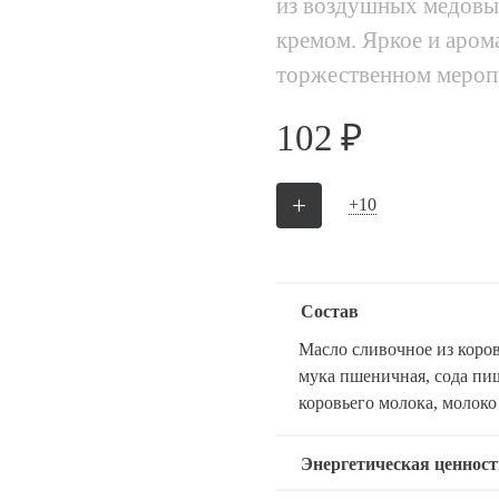
из воздушных медовы
кремом. Яркое и аром
торжественном мероп
102 ₽
×
+
+10
Состав
Масло сливочное из коров
мука пшеничная, сода пищ
коровьего молока, молоко
Спецпредложение!
Дарим конфеты ручной работы
Энергетическая ценност
при заказе от 10000Р