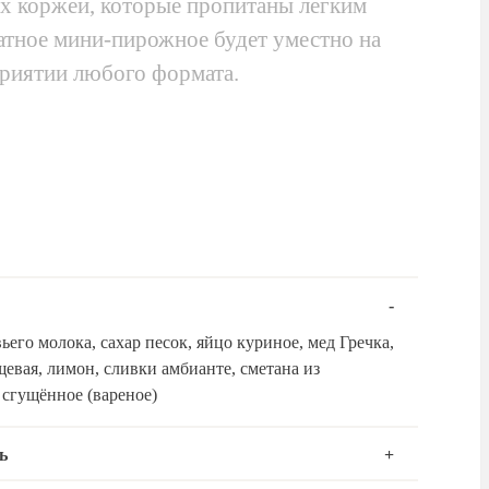
х коржей, которые пропитаны легким
атное мини-пирожное будет уместно на
риятии любого формата.
ьего молока, сахар песок, яйцо куриное, мед Гречка,
евая, лимон, сливки амбианте, сметана из
 сгущённое (вареное)
ь