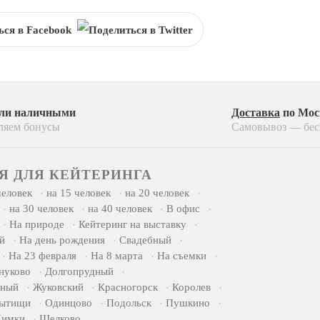
ХОЧУ
или наличными
Доставка
по Мос
ляем бонусы
Самовывоз — бес
Я ДЛЯ КЕЙТЕРИНГА
человек
на 15 человек
на 20 человек
на 30 человек
на 40 человек
В офис
На природе
Кейтеринг на выставку
й
На день рождения
Свадебный
На 23 февраля
На 8 марта
На съемки
нуково
Долгопрудный
жный
Жуковский
Красногорск
Королев
ытищи
Одинцово
Подольск
Пушкино
имки
Щелково