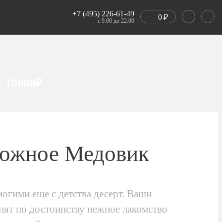
+7 (495) 226-61-49
0
₽
с 9:00 до 22:00
т 10000₽
ожное Медовик
гими еще с детства десерт. Ваши
енят по достоинству нежное лакомство