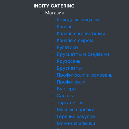
INCITY CATERING
Магазин
Холодные закуски
Канапе
Канапе с креветками
Кейтеринговая компания
Канапе с сыром
Магазин
Рулетики
Десерты
Брускетты и сэндвичи
Круассаны
Конфеты ручной работы в подарок при
Брускетты
Профитроли и волованы
Профитроли
Бургеры
Салаты
Тарталетки
Мясные нарезки
Горячие закуски
Мини-шашлычки