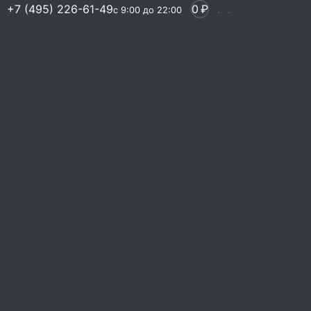
+7 (495) 226-61-49
0
₽
с 9:00 до 22:00
 черникой и
м кремом