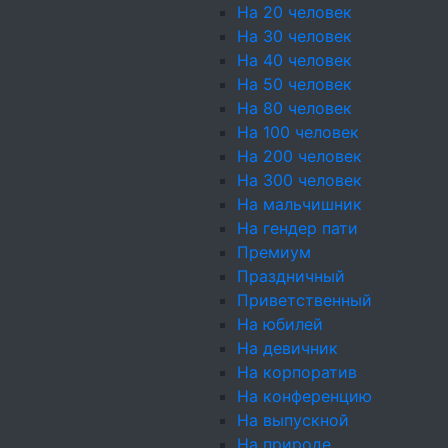
Поделиться:
На 20 человек
На 30 человек
На 40 человек
На 50 человек
На 80 человек
Оплата
картой и
На 100 человек
За покупки начи
На 200 человек
На 300 человек
На мальчишник
Виды кейтеринга
Событ
На гендер пати
Фуршеты
Банкеты
Барбекю
Кэнди-
ВИП
н
Премиум
бар
Кофе-брейк
Коктейль-
челов
Праздничный
фуршет
челов
Приветственный
прир
На юбилей
Магазин
выст
На девичник
Холодные закуски
Горячие
рожд
На корпоратив
закуски
Фуршетные
февр
На конференцию
наборы
Десерты
съем
На выпускной
На природе