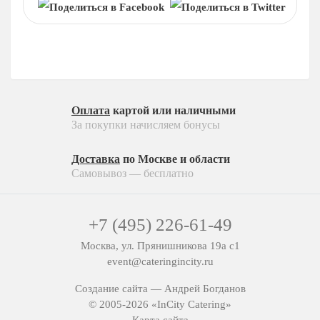
На 15 человек
Десерты
На 25 человек
На новый год
Пирожные
На 60 человек
На 23 февраля
Конфеты
На 8 марта
Напитки
На выпускной
Соусы
Ритуальный кейтеринг
Оплата
картой или наличными
За покупки начисляем бонусы
На съемки
Ритуальный кейтеринг
Балашиха
Услуги и предоплата
Доставка
по Москве и области
Самовывоз — бесплатно
Внуково
Долгопрудный
+7 (495) 226-61-49
Железнодорожный
Жуковский
Москва, ул. Прянишникова 19а с1
event@cateringincity.ru
Красногорск
Королев
Создание сайта —
Андрей Богданов
© 2005-2026 «InCity Catering»
Люберцы
Карта сайта