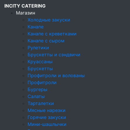
INCITY CATERING
Магазин
Холодные закуски
Канапе
Кейтеринговая компания
Канапе с креветками
Магазин
Канапе с сыром
Десерты
Рулетики
Брускетты и сэндвичи
Десерты
Круассаны
Брускетты
Холодные закуски
Профитроли и волованы
Профитроли
Канапе
Бургеры
Канапе с креветками
Салаты
Тарталетки
Канапе с сыром
Мясные нарезки
Горячие закуски
Рулетики
Мини-шашлычки