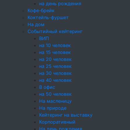
на день рождения
Кофе-брейк
Состав
Коктейль-фуршет
Шоколад, сливки из коровьего молока,
На дом
какао-порошок
Событийный кейтеринг
ВИП
Энергетическая ценность
на 10 человек
на 15 человек
Поделиться:
на 20 человек
на 25 человек
на 30 человек
на 40 человек
В офис
на 50 человек
Оплата
картой или наличными
На масленицу
За покупки начисляем бонусы
На природе
Кейтеринг на выставку
Доставка
по Москве и области
Корпоративный
На день рождения