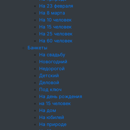
На 23 февраля
Услуги и предоплата
На 8 марта
На 10 человек
На 15 человек
Конфеты ручной работы в подарок при заказе
На 25 человек
от 10000₽
На 60 человек
Банкеты
На свадьбу
Новогодний
Недорогой
Детский
Конфеты "Черный
Деловой
Под ключ
трюфель" из
На день рождения
на 15 человек
горького шоколада
На дом
На юбилей
и сливок (ручная
На природе