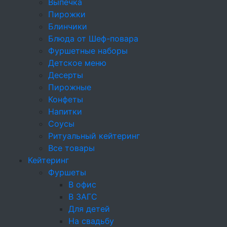
Брускетты и сэндвичи
Выпечка
Пирожки
Круассаны
Блинчики
Блюда от Шеф-повара
Брускетты
Фуршетные наборы
Профитроли и волованы
Детское меню
Десерты
Профитроли
Пирожные
Конфеты
Бургеры
Напитки
Салаты
Соусы
Ритуальный кейтеринг
Тарталетки
Все товары
Кейтеринг
Мясные нарезки
Фуршеты
Горячие закуски
В офис
В ЗАГС
Мини-шашлычки
Для детей
На свадьбу
Выпечка