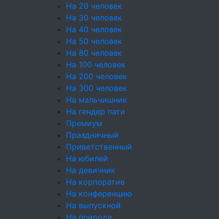
На 20 человек
Пирожки
На 30 человек
На 40 человек
Блинчики
На 50 человек
На 80 человек
Блюда от Шеф-повара
На 100 человек
Фуршетные наборы
На 200 человек
На 300 человек
Детское меню
На мальчишник
На гендер пати
Десерты
Премиум
Пирожные
Праздничный
Приветственный
Конфеты
На юбилей
На девичник
Напитки
На корпоратив
Соусы
На конференцию
На выпускной
Ритуальный кейтеринг
На природе