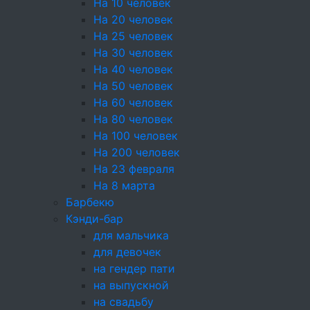
На 10 человек
работа)
На 20 человек
На 25 человек
15г
На 30 человек
Премиальное лакомство ручной работы с
На 40 человек
насыщенным шоколадным вкусом. Наши
На 50 человек
кондитеры приготовят десерт по
На 60 человек
классическому рецепту, используя
На 80 человек
качественное сливочное масло и натуральные
На 100 человек
сливки. Мы гарантируем вам, что ваши гости
На 200 человек
оценят по достоинству эти незабываемые по
На 23 февраля
вкусу трюфели и захотят их пробовать снова и
На 8 марта
снова.
Барбекю
Кэнди-бар
104 ₽
для мальчика
для девочек
+
на гендер пати
+10
на выпускной
на свадьбу