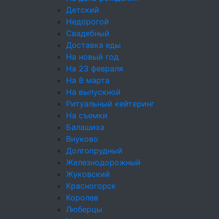
Самовывоз — бесплатно
Детский
Недорогой
+7 (495) 226-61-49
Свадебный
Москва, ул. Прянишникова 19а с1
Доставка еды
event@cateringincity.ru
На новый год
На 23 февраля
Создание сайта —
Андрей Богданов
На 8 марта
© 2005-2026 «InCity Catering»
На выпускной
Карта сайта
Ритуальный кейтеринг
Настройки cookie
На съемки
Балашиха
Внуково
ОБРАТНЫЙ ЗВОНОК
Долгопрудный
Железнодорожный
ИП Емельянов Даниил Дмитриевич ИНН
Жуковский
482622253228 ОГРНИП 325470400102510 Адрес
Красногорск
фактической деятельности: Москва,
Королев
ул. Прянишникова, 19А, стр. 1
Люберцы