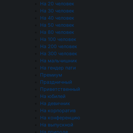
На 20 человек
Выпечка
На 30 человек
Пирожки
На 40 человек
На 50 человек
Блинчики
На 80 человек
На 100 человек
Блюда от Шеф-повара
На 200 человек
Фуршетные наборы
На 300 человек
На мальчишник
Детское меню
На гендер пати
Премиум
Десерты
Праздничный
Пирожные
Приветственный
На юбилей
Конфеты
На девичник
На корпоратив
Напитки
На конференцию
Соусы
На выпускной
На природе