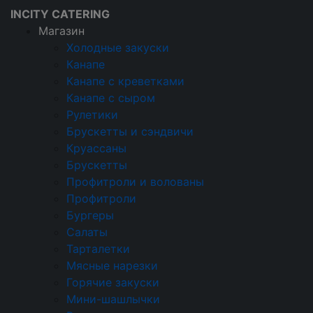
INCITY CATERING
Магазин
Холодные закуски
Канапе
Кейтеринговая компания
Канапе с креветками
Магазин
Канапе с сыром
Холодные закуски
Рулетики
Тарталетки
Брускетты и сэндвичи
Круассаны
Тарталетки
Брускетты
Профитроли и волованы
Холодные закуски
Профитроли
Бургеры
Канапе
Салаты
Канапе с креветками
Тарталетки
Мясные нарезки
Канапе с сыром
Горячие закуски
Мини-шашлычки
Рулетики