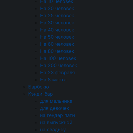
На 10 человек
124 ₽
На 20 человек
На 25 человек
+
На 30 человек
+10
На 40 человек
На 50 человек
На 60 человек
Состав
На 80 человек
Картофель, Морковь мытая импорт,
На 100 человек
Огурцы конс. маринованные, Свекла,
На 200 человек
Масло Душистое, Горох конс., Тарталетка
На 23 февраля
песочная для салата
На 8 марта
Барбекю
Кэнди-бар
Энергетическая ценность
для мальчика
для девочек
Поделиться:
на гендер пати
на выпускной
на свадьбу