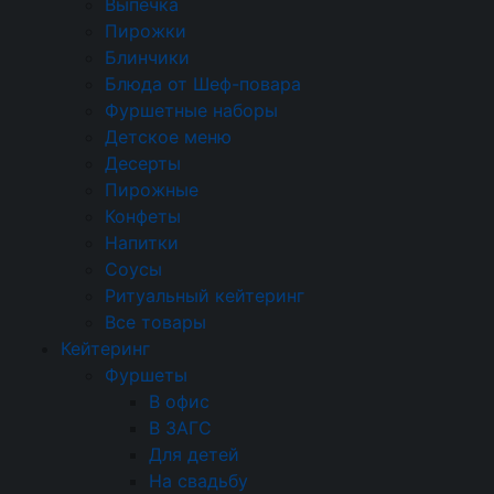
Выпечка
Брускетты и сэндвичи
Пирожки
Блинчики
Круассаны
Блюда от Шеф-повара
Фуршетные наборы
Брускетты
Детское меню
Профитроли и волованы
Десерты
Пирожные
Профитроли
Конфеты
Напитки
Бургеры
Соусы
Салаты
Ритуальный кейтеринг
Все товары
Тарталетки
Кейтеринг
Фуршеты
Мясные нарезки
В офис
Горячие закуски
В ЗАГС
Для детей
Мини-шашлычки
На свадьбу