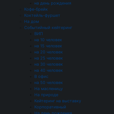
на день рождения
Кофе-брейк
Оплата
картой или наличными
Коктейль-фуршет
На дом
За покупки начисляем бонусы
Событийный кейтеринг
Доставка
по Москве и области
ВИП
на 10 человек
Самовывоз — бесплатно
на 15 человек
на 20 человек
на 25 человек
+7 (495) 226-61-49
на 30 человек
Москва, ул. Прянишникова 19а с1
на 40 человек
event@cateringincity.ru
В офис
Создание сайта —
Андрей Богданов
на 50 человек
© 2005-2026 «InCity Catering»
На масленицу
Карта сайта
На природе
Кейтеринг на выставку
Настройки cookie
Корпоративный
На день рождения