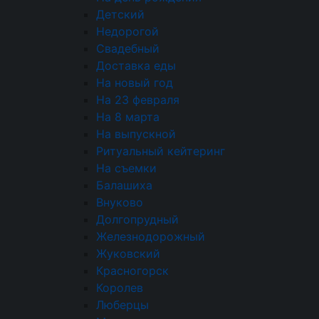
ОБРАТНЫЙ ЗВОНОК
Детский
Недорогой
Свадебный
ИП Емельянов Даниил Дмитриевич ИНН
Доставка еды
482622253228 ОГРНИП 325470400102510 Адрес
На новый год
фактической деятельности: Москва,
На 23 февраля
ул. Прянишникова, 19А, стр. 1
На 8 марта
На выпускной
Ритуальный кейтеринг
На съемки
Балашиха
🍪 Мы используем cookies, чтобы запоминать
Внуково
вашу корзину, показывать рекомендации
Долгопрудный
и присылать персональные скидки. Можно
Железнодорожный
изменить решение в любой момент в подвале
Жуковский
сайта.
Красногорск
Подробнее.
Королев
Люберцы
Принять все
Только необходимые