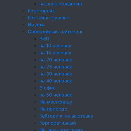
на день рождения
Кофе-брейк
Коктейль-фуршет
На дом
Событийный кейтеринг
Оплата
картой или наличными
ВИП
на 10 человек
За покупки начисляем бонусы
на 15 человек
Доставка
по Москве и области
на 20 человек
на 25 человек
Самовывоз — бесплатно
на 30 человек
на 40 человек
В офис
+7 (495) 226-61-49
на 50 человек
Москва, ул. Прянишникова 19а с1
На масленицу
event@cateringincity.ru
На природе
Создание сайта —
Андрей Богданов
Кейтеринг на выставку
© 2005-2026 «InCity Catering»
Корпоративный
Карта сайта
На день рождения