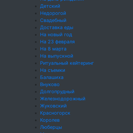
Детский
Настройки cookie
Недорогой
Свадебный
ОБРАТНЫЙ ЗВОНОК
Доставка еды
На новый год
На 23 февраля
ИП Емельянов Даниил Дмитриевич ИНН
На 8 марта
482622253228 ОГРНИП 325470400102510 Адрес
На выпускной
фактической деятельности: Москва,
Ритуальный кейтеринг
ул. Прянишникова, 19А, стр. 1
На съемки
Балашиха
Внуково
Долгопрудный
Железнодорожный
🍪 Мы используем cookies, чтобы запоминать
Жуковский
вашу корзину, показывать рекомендации
Красногорск
и присылать персональные скидки. Можно
Королев
изменить решение в любой момент в подвале
Люберцы
сайта.