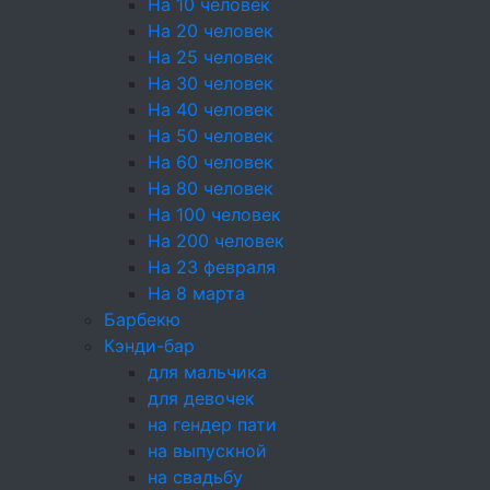
На 10 человек
На 20 человек
50г
На 25 человек
165 ₽
На 30 человек
На 40 человек
+
На 50 человек
На 60 человек
+10
На 80 человек
На 100 человек
На 200 человек
Состав
На 23 февраля
Картофель, Майонез Хелманс, Морковь
На 8 марта
Мытая импорт, Свекла, Сельдь филе,
Барбекю
Яйцо куриное, Тарталетка песочная для
Кэнди-бар
салата
для мальчика
для девочек
на гендер пати
Энергетическая ценность
на выпускной
на свадьбу
Поделиться: