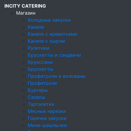
INCITY CATERING
Магазин
Холодные закуски
Канапе
Кейтеринговая компания
Канапе с креветками
Магазин
Канапе с сыром
Холодные закуски
Рулетики
Тарталетки
Брускетты и сэндвичи
Круассаны
Тарталетки
Брускетты
Профитроли и волованы
Холодные закуски
Профитроли
Бургеры
Канапе
Салаты
Канапе с креветками
Тарталетки
Мясные нарезки
Канапе с сыром
Горячие закуски
Мини-шашлычки
Рулетики