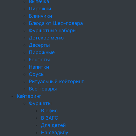
Выпечка
Брускетты и сэндвичи
Пирожки
Блинчики
Круассаны
Блюда от Шеф-повара
Фуршетные наборы
Брускетты
Детское меню
Профитроли и волованы
Десерты
Пирожные
Профитроли
Конфеты
Напитки
Бургеры
Соусы
Салаты
Ритуальный кейтеринг
Все товары
Тарталетки
Кейтеринг
Фуршеты
Мясные нарезки
В офис
Горячие закуски
В ЗАГС
Для детей
Мини-шашлычки
На свадьбу