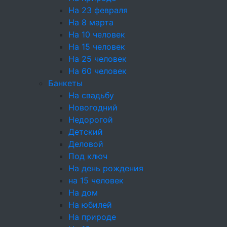
Ритуальный кейтеринг
На 23 февраля
На 8 марта
Услуги и предоплата
На 10 человек
На 15 человек
На 25 человек
Конфеты ручной работы в подарок при заказе
На 60 человек
от 10000₽
Банкеты
На свадьбу
Новогодний
Недорогой
Детский
Деловой
Песочная
Под ключ
На день рождения
тарталетка с
на 15 человек
На дом
салатом "Селедка
На юбилей
На природе
на шубе"