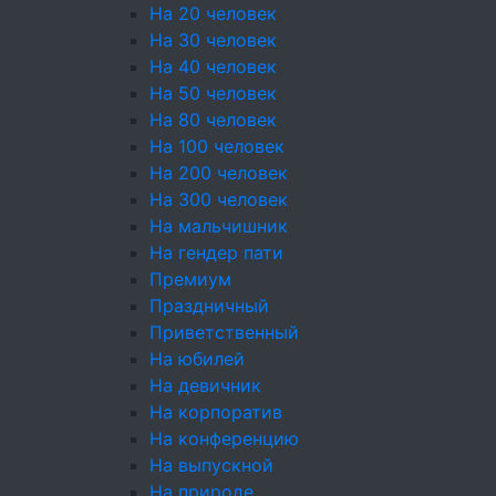
На 20 человек
Выпечка
На 30 человек
Пирожки
На 40 человек
На 50 человек
Блинчики
На 80 человек
На 100 человек
Блюда от Шеф-повара
На 200 человек
Фуршетные наборы
На 300 человек
На мальчишник
Детское меню
На гендер пати
Премиум
Десерты
Праздничный
Пирожные
Приветственный
На юбилей
Конфеты
На девичник
На корпоратив
Напитки
На конференцию
Соусы
На выпускной
На природе