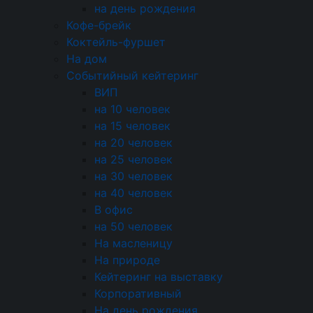
Самовывоз — бесплатно
на день рождения
Кофе-брейк
Коктейль-фуршет
+7 (495) 226-61-49
На дом
Москва, ул. Прянишникова 19а с1
Событийный кейтеринг
event@cateringincity.ru
ВИП
Создание сайта —
Андрей Богданов
на 10 человек
© 2005-2026 «InCity Catering»
на 15 человек
Карта сайта
на 20 человек
на 25 человек
Настройки cookie
на 30 человек
на 40 человек
ОБРАТНЫЙ ЗВОНОК
В офис
на 50 человек
На масленицу
ИП Емельянов Даниил Дмитриевич ИНН
На природе
482622253228 ОГРНИП 325470400102510 Адрес
Кейтеринг на выставку
фактической деятельности: Москва,
Корпоративный
ул. Прянишникова, 19А, стр. 1
На день рождения