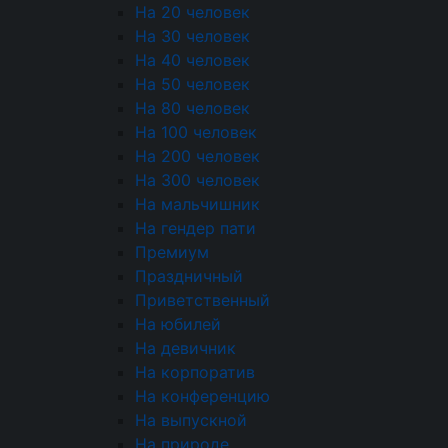
На 20 человек
Пирожки
На 30 человек
На 40 человек
Блинчики
На 50 человек
На 80 человек
Блюда от Шеф-повара
На 100 человек
Фуршетные наборы
На 200 человек
На 300 человек
Детское меню
На мальчишник
На гендер пати
Десерты
Премиум
Пирожные
Праздничный
Приветственный
Конфеты
На юбилей
На девичник
Напитки
На корпоратив
Соусы
На конференцию
На выпускной
Ритуальный кейтеринг
На природе