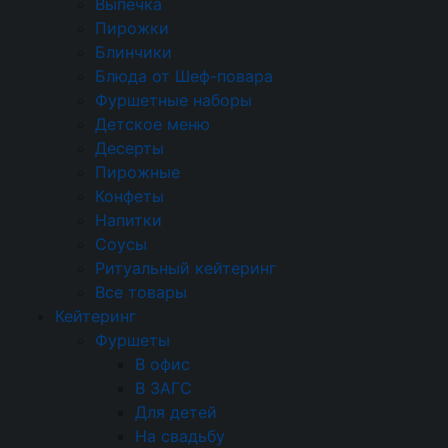
Брускетты и сэндвичи
Выпечка
Пирожки
Круассаны
Блинчики
Блюда от Шеф-повара
Брускетты
Фуршетные наборы
Профитроли и волованы
Детское меню
Десерты
Профитроли
Пирожные
Конфеты
Бургеры
Напитки
Салаты
Соусы
Ритуальный кейтеринг
Тарталетки
Все товары
Кейтеринг
Мясные нарезки
Фуршеты
Горячие закуски
В офис
В ЗАГС
Мини-шашлычки
Для детей
На свадьбу
Выпечка