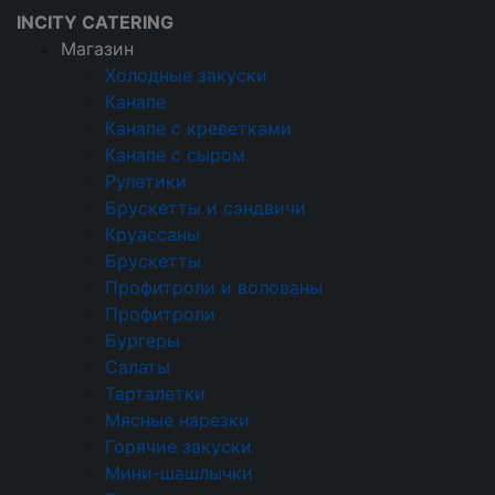
INCITY CATERING
Магазин
Холодные закуски
Канапе
Кейтеринговая компания
Канапе с креветками
Магазин
Канапе с сыром
Холодные закуски
Рулетики
Брускетты и сэндвичи
Холодные закуски
Круассаны
Брускетты
Холодные закуски
Профитроли и волованы
Профитроли
Канапе
Бургеры
Канапе с креветками
Салаты
Тарталетки
Канапе с сыром
Мясные нарезки
Горячие закуски
Рулетики
Мини-шашлычки