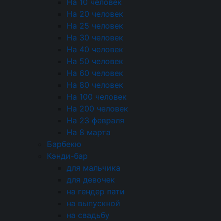
На 10 человек
На 20 человек
Состав
На 25 человек
Оливки, маслины, квашеная капуста,
На 30 человек
корнишоны, помидоры Черри
На 40 человек
На 50 человек
На 60 человек
Энергетическая ценность
На 80 человек
На 100 человек
Поделиться:
На 200 человек
На 23 февраля
На 8 марта
Барбекю
Кэнди-бар
Оплата
картой или наличными
для мальчика
для девочек
За покупки начисляем бонусы
на гендер пати
Доставка
по Москве и области
на выпускной
на свадьбу