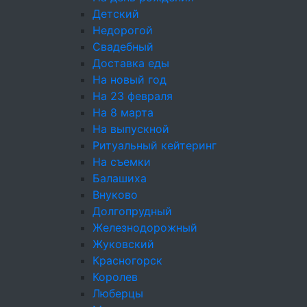
Детский
ОБРАТНЫЙ ЗВОНОК
Недорогой
Свадебный
Доставка еды
ИП Емельянов Даниил Дмитриевич ИНН
На новый год
482622253228 ОГРНИП 325470400102510 Адрес
На 23 февраля
фактической деятельности: Москва,
На 8 марта
ул. Прянишникова, 19А, стр. 1
На выпускной
Ритуальный кейтеринг
На съемки
Балашиха
Внуково
🍪 Мы используем cookies, чтобы запоминать
Долгопрудный
вашу корзину, показывать рекомендации
Железнодорожный
и присылать персональные скидки. Можно
Жуковский
изменить решение в любой момент в подвале
Красногорск
сайта.
Королев
Подробнее.
Люберцы