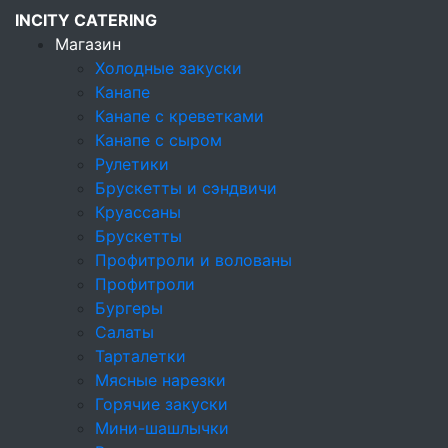
INCITY CATERING
Магазин
Холодные закуски
Канапе
Кейтеринговая компания
Канапе с креветками
Магазин
Канапе с сыром
Холодные закуски
Рулетики
Салаты
Брускетты и сэндвичи
Круассаны
Салаты
Брускетты
Профитроли и волованы
Холодные закуски
Профитроли
Бургеры
Канапе
Салаты
Канапе с креветками
Тарталетки
Мясные нарезки
Канапе с сыром
Горячие закуски
Мини-шашлычки
Рулетики