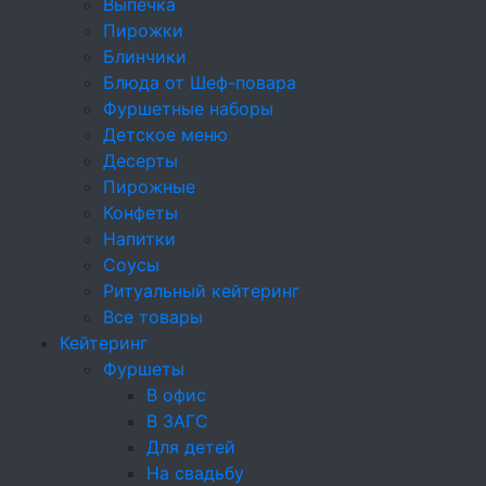
Выпечка
Брускетты и сэндвичи
Пирожки
Блинчики
Круассаны
Блюда от Шеф-повара
Фуршетные наборы
Брускетты
Детское меню
Профитроли и волованы
Десерты
Пирожные
Профитроли
Конфеты
Напитки
Бургеры
Соусы
Салаты
Ритуальный кейтеринг
Все товары
Тарталетки
Кейтеринг
Фуршеты
Мясные нарезки
В офис
Горячие закуски
В ЗАГС
Для детей
Мини-шашлычки
На свадьбу