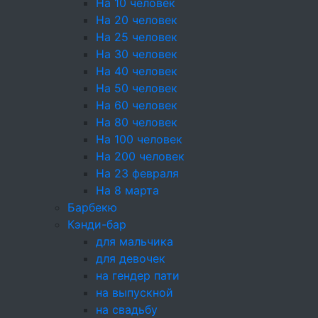
На 10 человек
290 ₽
На 20 человек
На 25 человек
+
На 30 человек
+10
На 40 человек
На 50 человек
На 60 человек
Состав
На 80 человек
Баклажаны, Имбирь корень, Чеснок,
На 100 человек
Перец острый, Лук зеленый, Соус
На 200 человек
Териаки, Мед натуральный, Уксус 9%,
На 23 февраля
Масло растительное, Кинза, Томаты
На 8 марта
Черри (жёлтые)
Барбекю
Кэнди-бар
для мальчика
Энергетическая ценность
для девочек
на гендер пати
Поделиться:
на выпускной
на свадьбу