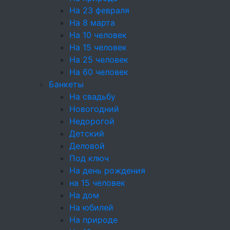
Ритуальный кейтеринг
На 23 февраля
На 8 марта
Услуги и предоплата
На 10 человек
На 15 человек
На 25 человек
Конфеты ручной работы в подарок при заказе
На 60 человек
от 10000₽
Банкеты
На свадьбу
Новогодний
Недорогой
Детский
Пряный салат из
Деловой
Под ключ
баклажанов с
На день рождения
на 15 человек
зеленью
На дом
На юбилей
100г
На природе