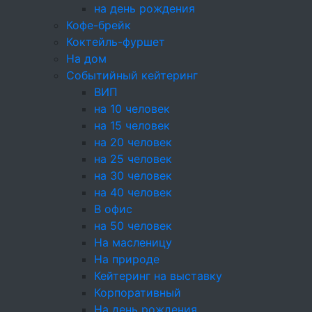
на день рождения
Кофе-брейк
Коктейль-фуршет
Оплата
картой или наличными
На дом
Событийный кейтеринг
За покупки начисляем бонусы
ВИП
Доставка
по Москве и области
на 10 человек
на 15 человек
Самовывоз — бесплатно
на 20 человек
на 25 человек
на 30 человек
+7 (495) 226-61-49
на 40 человек
Москва, ул. Прянишникова 19а с1
В офис
event@cateringincity.ru
на 50 человек
Создание сайта —
Андрей Богданов
На масленицу
© 2005-2026 «InCity Catering»
На природе
Карта сайта
Кейтеринг на выставку
Корпоративный
Настройки cookie
На день рождения