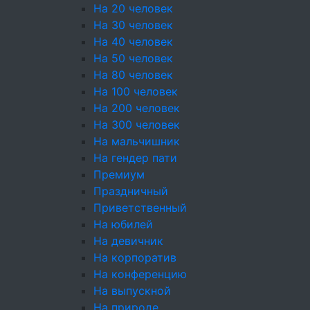
На 20 человек
Выпечка
На 30 человек
Пирожки
На 40 человек
На 50 человек
Блинчики
На 80 человек
На 100 человек
Блюда от Шеф-повара
На 200 человек
Фуршетные наборы
На 300 человек
На мальчишник
Детское меню
На гендер пати
Премиум
Десерты
Праздничный
Пирожные
Приветственный
На юбилей
Конфеты
На девичник
На корпоратив
Напитки
На конференцию
Соусы
На выпускной
На природе