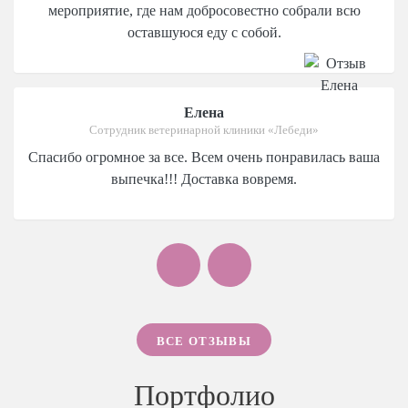
сотрудничество.
мероприятие, где нам добросовестно собрали всю
оставшуюся еду с собой.
Алена
Невеста
Елена
Не могу не сказать Вам спасибо! Ваша прекрасная
Сотрудник ветеринарной клиники «Лебеди»
кухня, организация и душевный, искренний,
Спасибо огромное за все. Всем очень понравилась ваша
внимательный персонал никого из гостей не оставили
выпечка!!! Доставка вовремя.
равнодушными, все в полном восторге! Нам
посчастливилось сотрудничать с Екатериной при
подготовке нашей свадьбы. Сказать, что она учла все
наши хотелки - значит ничего не сказать! В день
банкета было все на 5 с миллионом плюсов! Нас
порадовало все!!! Отдельное спасибо официантам,
которые на одном дыхании делали свою работу
качественно и непринужденно!