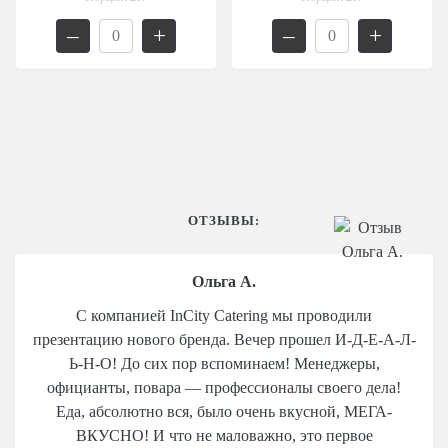
Мытищи
–
+
–
+
Одинцово
Подольск
Пушкино
Раменское
Химки
Щелково
ОТЗЫВЫ:
Ольга А.
Оксана
Организатор конференции в Технопарке Сколково
С компанией InCity Catering мы проводили
Выражаем благодарность за организацию питания.
презентацию нового бренда. Вечер прошел И-Д-Е-А-Л-
Хочется отметить профессионализм, восприимчивость
Ь-Н-О! До сих пор вспоминаем! Менеджеры,
к пожеланиям, творческий подход и
официанты, повара — профессионалы своего дела!
заинтересованность в положительном результате.
Еда, абсолютно вся, было очень вкусной, МЕГА-
Желаем вам успехов и надеемся на дальнейшее
ВКУСНО! И что не маловажно, это первое