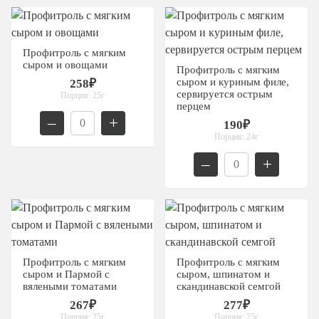
На 15 человек
Ритуальный кейтеринг
На 25 человек
На новый год
Услуги и предоплата
На 60 человек
На 23 февраля
Профитроль с мягким
сыром и овощами
На 8 марта
Профитроль с мягким
сыром и куриным филе,
258₽
На выпускной
сервируется острым
Порция:
25г
перцем
Ритуальный кейтеринг
–
+
190₽
На съемки
Порция:
24г
Балашиха
–
+
Внуково
Долгопрудный
Железнодорожный
Жуковский
Профитроль с мягким
Профитроль с мягким
Красногорск
сыром и Пармой с
сыром, шпинатом и
Королев
вялеными томатами
скандинавской семгой
267₽
277₽
Люберцы
Порция:
25г
Порция:
25г