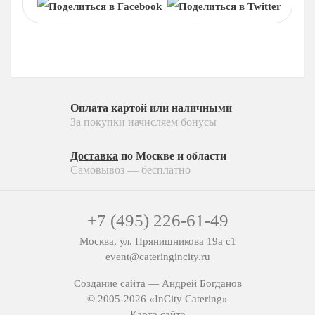
На 15 человек
Детское меню
На 25 человек
На новый год
Десерты
На 60 человек
На 23 февраля
Пирожные
На 8 марта
Конфеты
На выпускной
Напитки
Ритуальный кейтеринг
Оплата
картой или наличными
За покупки начисляем бонусы
Соусы
На съемки
Ритуальный кейтеринг
Балашиха
Доставка
по Москве и области
Самовывоз — бесплатно
Услуги и предоплата
Внуково
Долгопрудный
+7 (495) 226-61-49
Железнодорожный
Жуковский
Москва, ул. Прянишникова 19а с1
event@cateringincity.ru
Красногорск
Королев
Создание сайта —
Андрей Богданов
© 2005-2026 «InCity Catering»
Люберцы
Карта сайта