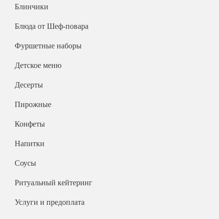
На 15 человек
Блинчики
На 25 человек
На новый год
Блюда от Шеф-повара
На 60 человек
На 23 февраля
На 8 марта
Фуршетные наборы
На выпускной
Детское меню
Ритуальный кейтеринг
Десерты
На съемки
Пирожные
Балашиха
Внуково
Конфеты
Долгопрудный
Напитки
Железнодорожный
Соусы
Жуковский
Красногорск
Ритуальный кейтеринг
Королев
Услуги и предоплата
Люберцы