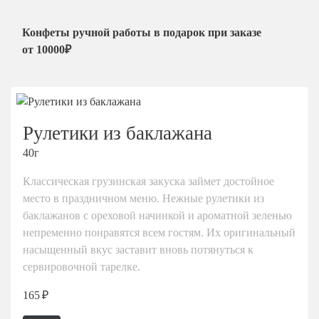
Мытищи
Конфеты ручной работы в подарок при заказе
Одинцово
от 10000₽
Подольск
Пушкино
Раменское
Химки
Рулетики из баклажана
Щелково
40г
Классическая грузинская закуска займет достойное
место в праздничном меню. Нежные рулетики из
баклажанов с ореховой начинкой и ароматной зеленью
непременно понравятся всем гостям. Их оригинальный
насыщенный вкус заставит вновь потянуться к
сервировочной тарелке.
165 ₽