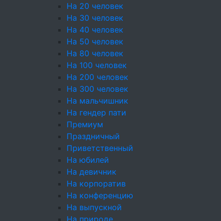
На 20 человек
Выпечка
На 30 человек
Пирожки
На 40 человек
На 50 человек
Блинчики
На 80 человек
На 100 человек
Блюда от Шеф-повара
На 200 человек
Фуршетные наборы
На 300 человек
На мальчишник
Детское меню
На гендер пати
Премиум
Десерты
Праздничный
Пирожные
Приветственный
На юбилей
Конфеты
На девичник
На корпоратив
Напитки
На конференцию
Соусы
На выпускной
На природе