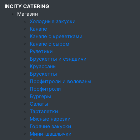
INCITY CATERING
Магазин
Холодные закуски
Канапе
Кейтеринговая компания
Канапе с креветками
Магазин
Канапе с сыром
Холодные закуски
Рулетики
Канапе
Брускетты и сэндвичи
Круассаны
Канапе
Брускетты
Профитроли и волованы
Холодные закуски
Профитроли
Бургеры
Канапе
Салаты
Канапе с креветками
Тарталетки
Мясные нарезки
Канапе с сыром
Горячие закуски
Мини-шашлычки
Рулетики