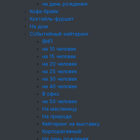
на день рождения
Кофе-брейк
Коктейль-фуршет
На дом
Оплата
картой или наличными
Событийный кейтеринг
ВИП
За покупки начисляем бонусы
на 10 человек
Доставка
по Москве и области
на 15 человек
на 20 человек
Самовывоз — бесплатно
на 25 человек
на 30 человек
Легкие и полезные Ростбиф и свежая зелень
на 40 человек
гороха на хлебце с крем-чизом на шпажках и
В офис
без станут отличной закуской на любом
на 50 человек
праздничном столе. Попробуйте оригинальное
На масленицу
сочетание привычных и экзотических
На природе
продуктов. Красиво оформленные сеты
Кейтеринг на выставку
разнообразят дружескую вечеринку или
Корпоративный
офисный фуршет. Тарелки с ними очень быстро
На день рождения