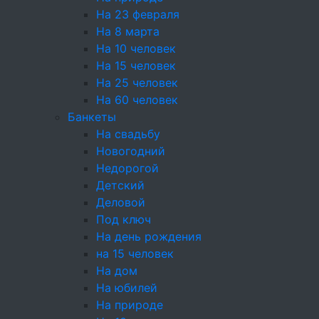
Ритуальный кейтеринг
На 23 февраля
На 8 марта
Услуги и предоплата
На 10 человек
На 15 человек
На 25 человек
Конфеты ручной работы в подарок при заказе
На 60 человек
от 10000₽
Банкеты
На свадьбу
Новогодний
Недорогой
Детский
Деловой
Ростбиф и свежая
Под ключ
На день рождения
зелень гороха на
на 15 человек
На дом
хлебце с крем-
На юбилей
На природе
чизом