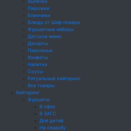
Выпечка
Брускетты и сэндвичи
Пирожки
Блинчики
Круассаны
Блюда от Шеф-повара
Фуршетные наборы
Брускетты
Детское меню
Профитроли и волованы
Десерты
Пирожные
Профитроли
Конфеты
Напитки
Бургеры
Соусы
Салаты
Ритуальный кейтеринг
Все товары
Тарталетки
Кейтеринг
Фуршеты
Мясные нарезки
В офис
Горячие закуски
В ЗАГС
Для детей
Мини-шашлычки
На свадьбу