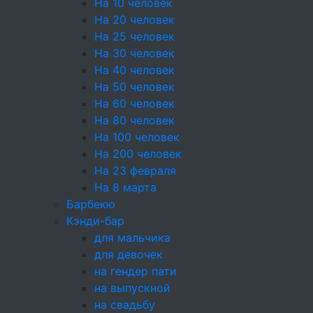
На 10 человек
На 20 человек
14г
На 25 человек
190 ₽
На 30 человек
На 40 человек
+
На 50 человек
На 60 человек
+10
На 80 человек
На 100 человек
На 200 человек
Состав
На 23 февраля
Хлебцы с розмарином, чесн., ол. масло с
На 8 марта
морской солью, Сыр Крем чиз, Говядина
Барбекю
Ростбиф, Салат Проростки Гороха
Кэнди-бар
для мальчика
для девочек
Энергетическая ценность
на гендер пати
на выпускной
Поделиться:
на свадьбу