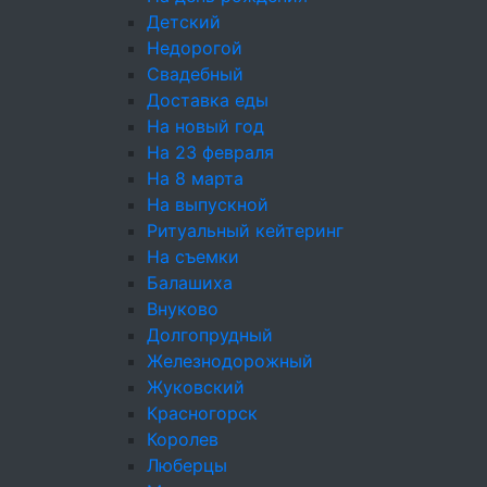
опустеют – ваши гости по достоинству оценят
Детский
нежный вкус канапе.
Недорогой
Свадебный
Доставка еды
На новый год
+7 (495) 226-61-49
На 23 февраля
Москва, ул. Прянишникова 19а с1
На 8 марта
event@cateringincity.ru
На выпускной
Ритуальный кейтеринг
Создание сайта —
Андрей Богданов
На съемки
© 2005-2026 «InCity Catering»
Балашиха
Карта сайта
Внуково
Настройки cookie
Долгопрудный
Железнодорожный
Жуковский
ОБРАТНЫЙ ЗВОНОК
Красногорск
Королев
ИП Емельянов Даниил Дмитриевич ИНН
Люберцы