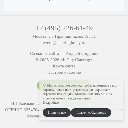
Мытищи
Одинцово
Подольск
+7 (495) 226-61-49
Пушкино
Москва, ул. Прянишникова 19а с1
Раменское
event@cateringincity.ru
Химки
Создание сайта —
Андрей Богданов
Щелково
© 2005-2026 «InCity Catering»
Карта сайта
Настройки cookie
🍪 Мы используем cookies, чтобы запоминать вашу
ОБРАТНЫЙ ЗВОНОК
корзину, показывать рекомендации и присылать
персональные скидки. Можно изменить решение
в любой момент в подвале сайта.
Подробнее.
ИП Емельянов Даниил Дмитриевич ИНН 482622253228
ОГРНИП 325470400102510 Адрес фактической деятельности:
Принять все
Только необходимые
Москва, ул. Прянишникова, 19А, стр. 1