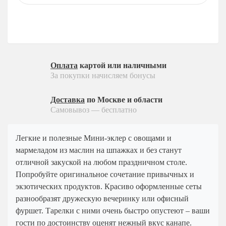
На 15 человек
Детское меню
На 25 человек
На новый год
Десерты
На 60 человек
На 23 февраля
Пирожные
На 8 марта
Конфеты
На выпускной
Оплата
картой или наличными
Напитки
За покупки начисляем бонусы
Ритуальный кейтеринг
Соусы
На съемки
Доставка
по Москве и области
Ритуальный кейтеринг
Балашиха
Самовывоз — бесплатно
Услуги и предоплата
Внуково
Легкие и полезные Мини-эклер с овощами и
Долгопрудный
мармеладом из маслин на шпажках и без станут
Железнодорожный
отличной закуской на любом праздничном столе.
Жуковский
Попробуйте оригинальное сочетание привычных и
экзотических продуктов. Красиво оформленные сеты
Красногорск
разнообразят дружескую вечеринку или офисный
Королев
фуршет. Тарелки с ними очень быстро опустеют – ваши
Люберцы
гости по достоинству оценят нежный вкус канапе.