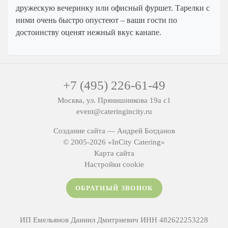
Мытищи
дружескую вечеринку или офисный фуршет. Тарелки с
ними очень быстро опустеют – ваши гости по
Одинцово
достоинству оценят нежный вкус канапе.
Подольск
Пушкино
Раменское
+7 (495) 226-61-49
Химки
Москва, ул. Прянишникова 19а с1
Щелково
event@cateringincity.ru
Создание сайта —
Андрей Богданов
© 2005-2026 «InCity Catering»
Карта сайта
Настройки cookie
ОБРАТНЫЙ ЗВОНОК
ИП Емельянов Даниил Дмитриевич ИНН 482622253228