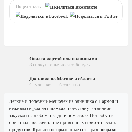
На 15 человек
Детское меню
Поделиться:
На 25 человек
На новый год
Десерты
На 60 человек
На 23 февраля
Пирожные
На 8 марта
Конфеты
На выпускной
Напитки
Ритуальный кейтеринг
Соусы
На съемки
Оплата
картой или наличными
Ритуальный кейтеринг
Балашиха
За покупки начисляем бонусы
Услуги и предоплата
Внуково
Доставка
по Москве и области
Долгопрудный
Самовывоз — бесплатно
Железнодорожный
Жуковский
Легкие и полезные Мешочек из блинчика с Пармой и
нежным сыром на шпажках и без станут отличной
Красногорск
закуской на любом праздничном столе. Попробуйте
Королев
оригинальное сочетание привычных и экзотических
Люберцы
продуктов. Красиво оформленные сеты разнообразят