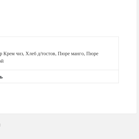
р Крем чиз, Хлеб д/тостов, Пюре манго, Пюре
ой
ь
и