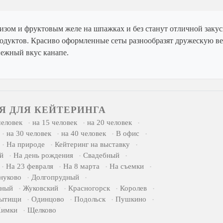
-чизом и фруктовым желе на шпажках и без станут отличной зак
одуктов. Красиво оформленные сеты разнообразят дружескую в
нежный вкус канапе.
Я ДЛЯ КЕЙТЕРИНГА
человек
на 15 человек
на 20 человек
на 30 человек
на 40 человек
В офис
На природе
Кейтеринг на выставку
й
На день рождения
Свадебный
На 23 февраля
На 8 марта
На съемки
нуково
Долгопрудный
жный
Жуковский
Красногорск
Королев
ытищи
Одинцово
Подольск
Пушкино
имки
Щелково