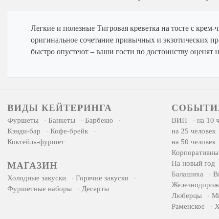
Легкие и полезные Тигровая креветка на тосте с крем
оригинальное сочетание привычных и экзотических пр
быстро опустеют – ваши гости по достоинству оценят 
ВИДЫ КЕЙТЕРИНГА
СОБЫТИ
Фуршеты
Банкеты
Барбекю
ВИП
на 10 
Кэнди-бар
Кофе-брейк
на 25 человек
Коктейль-фуршет
на 50 человек
Корпоративны
На новый год
МАГАЗИН
Балашиха
В
Холодные закуски
Горячие закуски
Железнодоро
Фуршетные наборы
Десерты
Люберцы
М
Раменское
Х