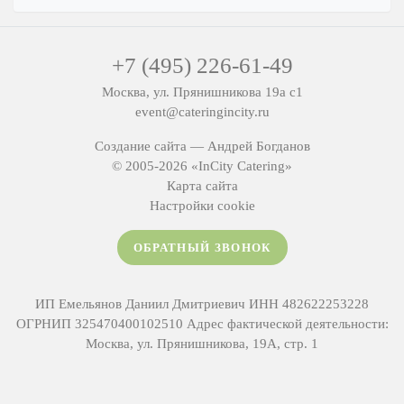
Мытищи
Одинцово
+7 (495) 226-61-49
Подольск
Москва, ул. Прянишникова 19а с1
Пушкино
event@cateringincity.ru
Раменское
Создание сайта —
Андрей Богданов
Химки
© 2005-2026 «InCity Catering»
Щелково
Карта сайта
Настройки cookie
ОБРАТНЫЙ ЗВОНОК
ИП Емельянов Даниил Дмитриевич ИНН 482622253228
ОГРНИП 325470400102510 Адрес фактической деятельности:
Москва, ул. Прянишникова, 19А, стр. 1