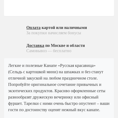
На 15 человек
Детское меню
На 25 человек
На новый год
Десерты
На 60 человек
На 23 февраля
Пирожные
На 8 марта
Оплата
картой или наличными
Конфеты
На выпускной
За покупки начисляем бонусы
Напитки
Ритуальный кейтеринг
Доставка
по Москве и области
Соусы
На съемки
Самовывоз — бесплатно
Ритуальный кейтеринг
Балашиха
Услуги и предоплата
Внуково
Легкие и полезные Канапе «Русская красавица»
(Сельдь с картошкой мини) на шпажках и без станут
Долгопрудный
отличной закуской на любом праздничном столе.
Железнодорожный
Попробуйте оригинальное сочетание привычных и
Жуковский
экзотических продуктов. Красиво оформленные сеты
разнообразят дружескую вечеринку или офисный
Красногорск
фуршет. Тарелки с ними очень быстро опустеют – ваши
Королев
гости по достоинству оценят нежный вкус канапе.
Люберцы