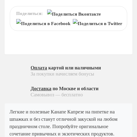
На 15 человек
Детское меню
На 25 человек
На новый год
Десерты
Поделиться:
На 60 человек
На 23 февраля
Пирожные
На 8 марта
Конфеты
На выпускной
Напитки
Ритуальный кейтеринг
Соусы
На съемки
Ритуальный кейтеринг
Балашиха
Оплата
картой или наличными
За покупки начисляем бонусы
Услуги и предоплата
Внуково
Долгопрудный
Доставка
по Москве и области
Железнодорожный
Самовывоз — бесплатно
Жуковский
Легкие и полезные Канапе Капрезе на пипетке на
Красногорск
шпажках и без станут отличной закуской на любом
Королев
праздничном столе. Попробуйте оригинальное
Люберцы
сочетание привычных и экзотических продуктов.