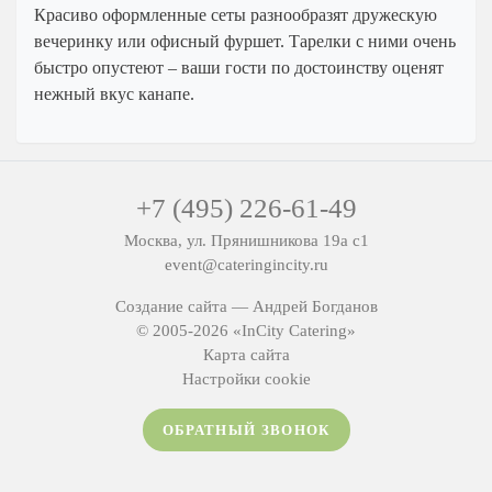
Красиво оформленные сеты разнообразят дружескую
Мытищи
вечеринку или офисный фуршет. Тарелки с ними очень
Одинцово
быстро опустеют – ваши гости по достоинству оценят
Подольск
нежный вкус канапе.
Пушкино
Раменское
Химки
+7 (495) 226-61-49
Щелково
Москва, ул. Прянишникова 19а с1
event@cateringincity.ru
Создание сайта —
Андрей Богданов
© 2005-2026 «InCity Catering»
Карта сайта
Настройки cookie
ОБРАТНЫЙ ЗВОНОК