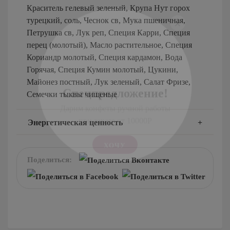
На 15 человек
Детское меню
Краситель гелевый зеленый, Крупа Нут горох
На 25 человек
На новый год
турецкий, соль, Чеснок св, Мука пшеничная,
Десерты
На 60 человек
На 23 февраля
Петрушка св, Лук реп, Специя Карри, Специя
Пирожные
×
перец (молотый), Масло растительное, Специя
На 8 марта
Конфеты
Кориандр молотый, Специя кардамон, Вода
На выпускной
Горячая, Специя Кумин молотый, Цукини,
Напитки
Ритуальный кейтеринг
Майонез постный, Лук зеленый, Салат Фризе,
Соусы
Семечки тыквы чищеные
На съемки
Ритуальный кейтеринг
Балашиха
Спецпредложение!
Энергетическая ценность
Услуги и предоплата
Внуково
Дарим конфеты ручной работы
Долгопрудный
при заказе от 10000Р
Железнодорожный
Поделиться:
ХОЧУ
Жуковский
Красногорск
Королев
Люберцы