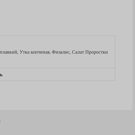
оплавкий, Утка копченая, Физалис, Салат Проростки
ь
и