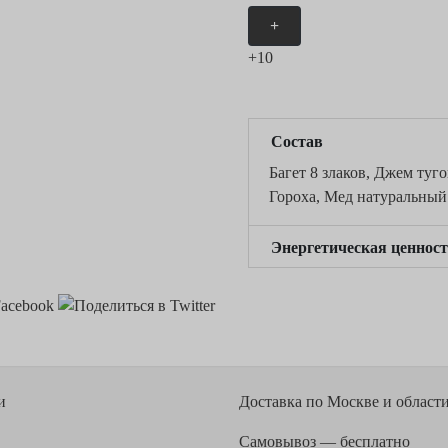
×
+
+10
Состав
Багет 8 злаков, Джем туг
Гороха, Мед натуральный
Энергетическая ценност
Спецпредложение!
Дарим конфеты ручной работы
при заказе от 10000Р
ХОЧУ
и
Доставка
по Москве и област
Самовывоз — бесплатно