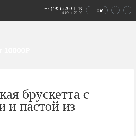
+7 (495) 226-61-49
0
₽
с 9:00 до 22:00
т 10000₽
кая брускетта с
и и пастой из