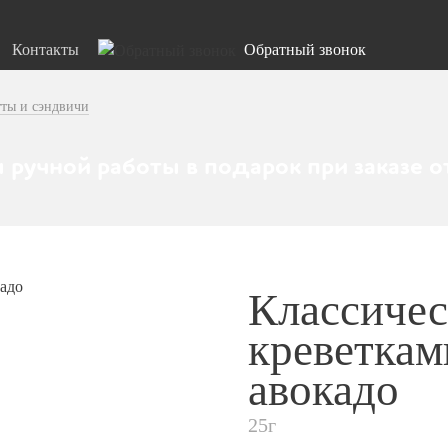
Контакты
Обратный звонок
тты и сэндвичи
 ручной работы в подарок при заказе о
Классичес
креветкам
авокадо
25г