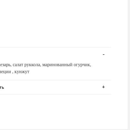
цезарь, салат руккола, маринованный огурчик,
специи , кунжут
ть