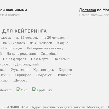
или наличными
Доставка
по Мос
ляем бонусы
Самовывоз — бес
 ДЛЯ КЕЙТЕРИНГА
человек
на 15 человек
на 20 человек
на 30 человек
на 40 человек
В офис
На природе
Кейтеринг на выставку
й
На день рождения
Свадебный
На 23 февраля
На 8 марта
На съемки
нуково
Долгопрудный
жный
Жуковский
Красногорск
Королев
ытищи
Одинцово
Подольск
Пушкино
имки
Щелково
5470400102510 Адрес фактической деятельности: Москва, ул. Пр