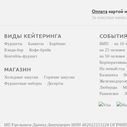
Оплата
картой 
За покупки начис
ВИДЫ КЕЙТЕРИНГА
СОБЫТИЯ
Фуршеты
Банкеты
Барбекю
ВИП
на 10 
Кэнди-бар
Кофе-брейк
на 25 человек
Коктейль-фуршет
на 50 человек
Корпоративны
На новый год
МАГАЗИН
Балашиха
В
Холодные закуски
Горячие закуски
Железнодоро
Фуршетные наборы
Десерты
Люберцы
М
Раменское
Х
ИП Емельянов Даниил Дмитриевич ИНН 482622253228 ОГРНИП 32