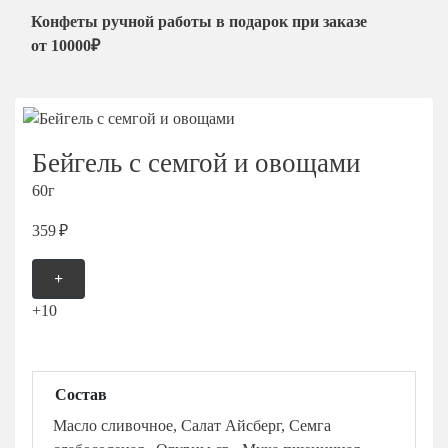
Мытищи
Конфеты ручной работы в подарок при заказе
от 10000₽
Одинцово
Подольск
Пушкино
Раменское
Бейгель с семгой и овощами
Химки
60г
Щелково
359 ₽
+
+10
Состав
Масло сливочное, Салат Айсберг, Семга