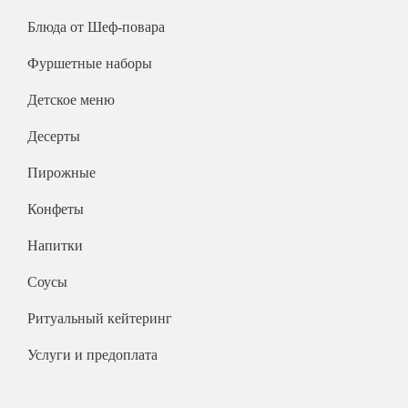
На 15 человек
На 25 человек
Блюда от Шеф-повара
На новый год
На 60 человек
На 23 февраля
Фуршетные наборы
На 8 марта
Детское меню
На выпускной
Десерты
Ритуальный кейтеринг
На съемки
Пирожные
Балашиха
Конфеты
Внуково
Напитки
Долгопрудный
Железнодорожный
Соусы
Жуковский
Ритуальный кейтеринг
Красногорск
Услуги и предоплата
Королев
Люберцы