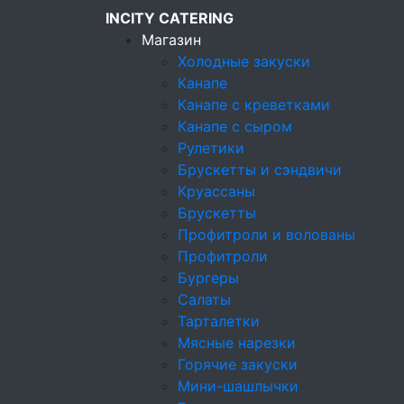
INCITY CATERING
Магазин
Холодные закуски
Канапе
Канапе с креветками
Кейтеринговая компания
Канапе с сыром
Магазин
Рулетики
Блюда от Шеф-повара
Брускетты и сэндвичи
Круассаны
Конфеты ручной работы в подарок при
Брускетты
Профитроли и волованы
Профитроли
Бургеры
Салаты
Тарталетки
Мясные нарезки
Горячие закуски
Мини-шашлычки