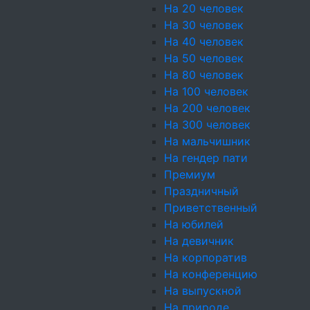
На 20 человек
Поделиться:
На 30 человек
На 40 человек
На 50 человек
На 80 человек
На 100 человек
Оплата
картой и
На 200 человек
За покупки начи
На 300 человек
На мальчишник
На гендер пати
Виды кейтеринга
Событ
Премиум
Фуршеты
Банкеты
Барбекю
Кэнди-
ВИП
н
Праздничный
бар
Кофе-брейк
Коктейль-
челов
Приветственный
фуршет
челов
На юбилей
прир
На девичник
Магазин
выст
На корпоратив
Холодные закуски
Горячие
рожд
На конференцию
закуски
Фуршетные
февр
На выпускной
наборы
Десерты
съем
На природе