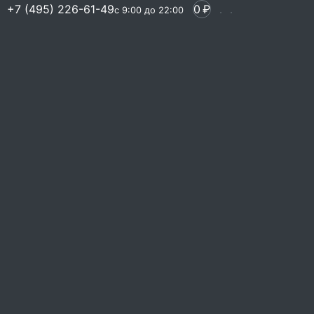
+7 (495) 226-61-49
0
₽
с 9:00 до 22:00
едальоны из
ырезки под