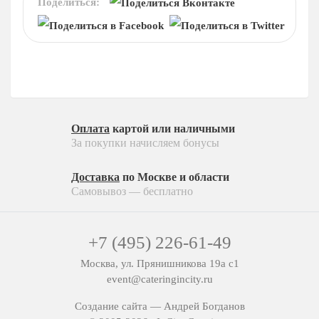
На 15 человек
Поделиться:
Десерты
На 25 человек
На новый год
Пирожные
На 60 человек
На 23 февраля
Конфеты
На 8 марта
Напитки
На выпускной
Соусы
Ритуальный кейтеринг
Оплата
картой или наличными
На съемки
Ритуальный кейтеринг
За покупки начисляем бонусы
Балашиха
Услуги и предоплата
Внуково
Доставка
по Москве и области
Самовывоз — бесплатно
Долгопрудный
Железнодорожный
+7 (495) 226-61-49
Жуковский
Москва, ул. Прянишникова 19а с1
Красногорск
event@cateringincity.ru
Королев
Создание сайта —
Андрей Богданов
Люберцы