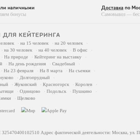
или наличными
Доставка
по Мос
ляем бонусы
Самовывоз — бес
 ДЛЯ КЕЙТЕРИНГА
человек
на 15 человек
на 20 человек
на 30 человек
на 40 человек
В офис
На природе
Кейтеринг на выставку
й
На день рождения
Свадебный
На 23 февраля
На 8 марта
На съемки
нуково
Долгопрудный
жный
Жуковский
Красногорск
Королев
ытищи
Одинцово
Подольск
Пушкино
имки
Щелково
5470400102510 Адрес фактической деятельности: Москва, ул. Пр