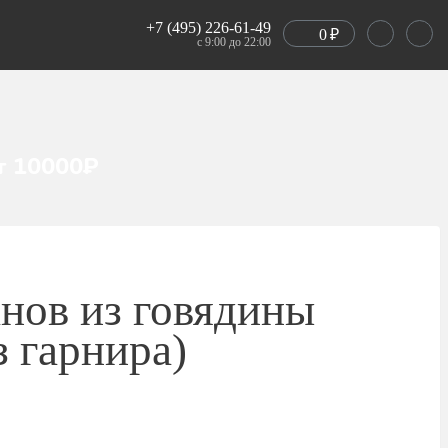
+7 (495) 226-61-49
0
₽
с 9:00 до 22:00
т 10000₽
нов из говядины
з гарнира)