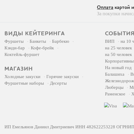
Оплата
картой 
За покупки начис
ВИДЫ КЕЙТЕРИНГА
СОБЫТИЯ
Фуршеты
Банкеты
Барбекю
ВИП
на 10 
Кэнди-бар
Кофе-брейк
на 25 человек
Коктейль-фуршет
на 50 человек
Корпоративны
На новый год
МАГАЗИН
Балашиха
В
Холодные закуски
Горячие закуски
Железнодоро
Фуршетные наборы
Десерты
Люберцы
М
Раменское
Х
ИП Емельянов Даниил Дмитриевич ИНН 482622253228 ОГРНИП 32