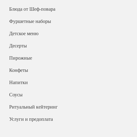
На 25 человек
На новый год
Блюда от Шеф-повара
На 60 человек
На 23 февраля
Фуршетные наборы
На 8 марта
Детское меню
На выпускной
Десерты
Ритуальный кейтеринг
На съемки
Пирожные
Балашиха
Конфеты
Внуково
Напитки
Долгопрудный
Железнодорожный
Соусы
Жуковский
Ритуальный кейтеринг
Красногорск
Услуги и предоплата
Королев
Люберцы