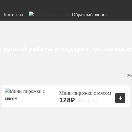
Контакты
Обратный звонок
 ручной работы в подарок при заказе о
20
Мини-пирожки с мясом
+
128₽
Порция: 30г