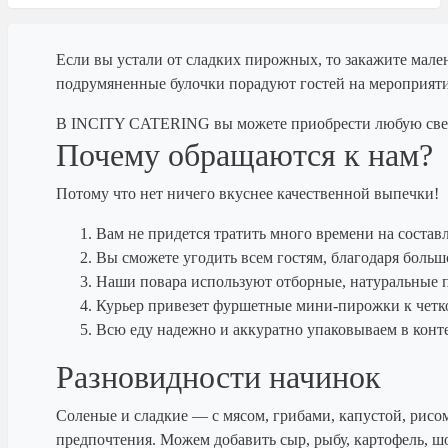
Если вы устали от сладких пирожных, то закажите мале
подрумяненные булочки порадуют гостей на мероприятии
В INCITY CATERING вы можете приобрести любую свежу
Почему обращаются к нам?
Потому что нет ничего вкуснее качественной выпечки!
Вам не придется тратить много времени на состав
Вы сможете угодить всем гостям, благодаря боль
Наши повара используют отборные, натуральные 
Курьер привезет фуршетные мини-пирожки к четко 
Всю еду надежно и аккуратно упаковываем в конте
Разновидности начинок
Соленые и сладкие — с мясом, грибами, капустой, рисо
предпочтения. Можем добавить сыр, рыбу, картофель, шо