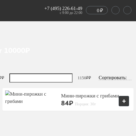
+7 (495) 226-61-49
0
₽
с 9:00 до 22:00
т 10000₽
₽
1150₽
Мини-пирожки с грибами
+
84₽
Порция: 30г