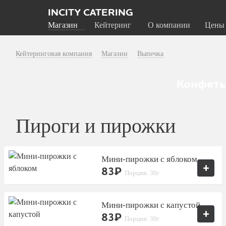
INCITY CATERING
Магазин
Кейтеринг
О компании
Цены
Кейтеринговая компания
Магазин
Выпечка
Конфеты
Пироги и пирожки
Мини-пирожки с яблоком
+
83₽
Порция: 30г
Мини-пирожки с капустой
+
83₽
Порция: 30г