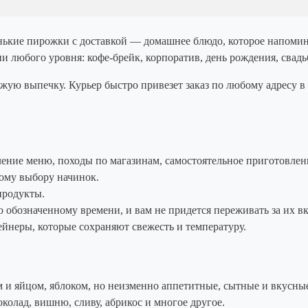
нькие пирожки с доставкой — домашнее блюдо, которое напомина
 любого уровня: кофе-брейк, корпоратив, день рождения, свадь
ю выпечку. Курьер быстро привезет заказ по любому адресу в 
ление меню, походы по магазинам, самостоятельное приготовлени
шому выбору начинок.
продукты.
обозначенному времени, и вам не придется переживать за их вк
йнеры, которые сохраняют свежесть и температуру.
м и яйцом, яблоком, но неизменно аппетитные, сытные и вкусн
колад, вишню, сливу, абрикос и многое другое.