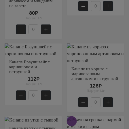
абрикосом и миндалем
–
+
на галете
80₽
Порция:
12г
–
+
Канапе Брауншвейг с
корнишоном и
Канапе из чоризо с
петрушкой
маринованным
артишоком и петрушкой
112₽
Порция:
12г
126₽
Порция:
14г
–
+
–
+
Канапе из утки с тыквой