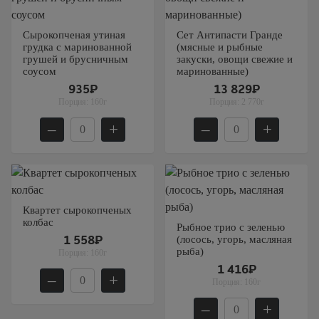
Сырокопченая утиная
Сет Антипасти Гранде
грудка с маринованной
(мясные и рыбные
грушей и брусничным
закуски, овощи свежие и
соусом
маринованные)
935₽
13 829₽
Порция:
160г
Порция:
2 770г
–
+
–
+
Квартет сырокопченых
колбас
Рыбное трио с зеленью
(лосось, угорь, масляная
1 558₽
рыба)
Порция:
160г
1 416₽
–
+
Порция:
160г
–
+