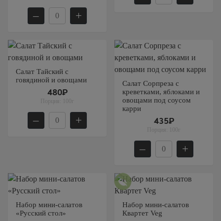
–
+
Салат Тайский с
говядиной и овощами
Салат Сорпреза с
креветками, яблоками и
480₽
овощами под соусом
Порция:
100г
карри
–
+
435₽
Порция:
100г
–
+
Набор мини-салатов
Набор мини-салатов
«Русский стол»
Квартет Veg