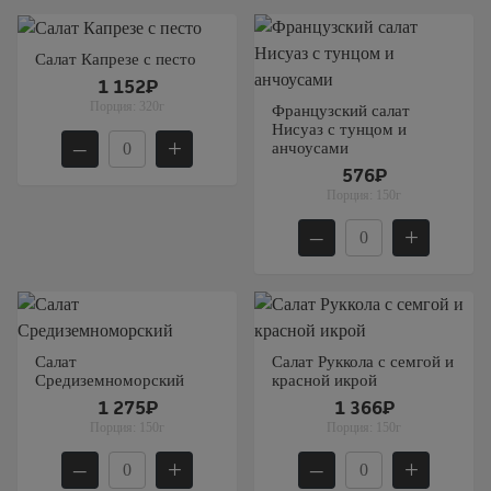
Салат Капрезе с песто
1 152₽
Порция:
320г
Французский салат
Нисуаз с тунцом и
–
+
анчоусами
576₽
Порция:
150г
–
+
Салат
Салат Руккола с семгой и
Средиземноморский
красной икрой
1 275₽
1 366₽
Порция:
150г
Порция:
150г
–
+
–
+