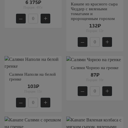
6 375₽
Канапе из красного сыра
Порция:
495г
Чеддер с вялеными
томатами и
–
+
пророщенным горохом
132₽
Порция:
12г
–
+
Салями Чоризо на гренке
Салями Наполи на белой
87₽
гренке
Порция:
10г
103₽
–
+
Порция:
11г
–
+