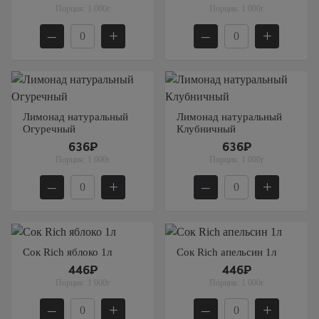
Порция:
1 000г
Порция:
1 000г
–
+
–
+
Лимонад натуральный
Лимонад натуральный
Огуречный
Клубничный
636₽
636₽
Порция:
1 000г
Порция:
1 000г
–
+
–
+
Сок Rich яблоко 1л
Сок Rich апельсин 1л
446₽
446₽
Порция:
1 000г
Порция:
1 000г
–
+
–
+