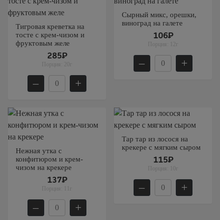
Сырный микс, орешки,
виноград на галете
Тигровая креветка на
тосте с крем-чизом и
106₽
фруктовым желе
Порция:
12г
285₽
–
+
Порция:
20г
–
+
Тар тар из лосося на
крекере с мягким сыром
Нежная утка с
конфитюром и крем-
115₽
чизом на крекере
Порция:
10г
137₽
–
+
Порция:
11г
–
+