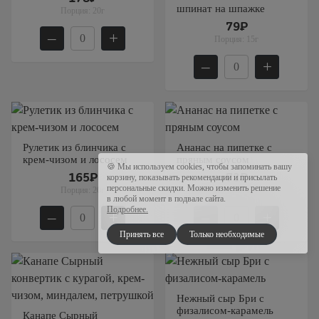
шпинат на шпажке
Порция:
20г
79₽
–
+
Порция:
15г
–
+
Рулетик из блинчика с
Ананас на пипетке с
крем-чизом и лососем
пряным соусом
🍪 Мы используем cookies, чтобы запоминать вашу
165₽
73₽
корзину, показывать рекомендации и присылать
персональные скидки. Можно изменить решение
Порция:
20г
Порция:
15г
в любой момент в подвале сайта.
Подробнее.
–
+
–
+
Принять все
Только необходимые
Нежный сыр Бри с
физалисом-карамель
Канапе Сырный