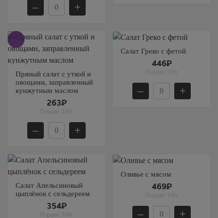
–
+
Салат Греко с фетой
446₽
Порция:
150г
Пряный салат с уткой и
овощами, заправленный
–
+
кунжутным маслом
263₽
Порция:
100г
–
+
Оливье с мясом
Салат Апельсиновый
469₽
цыплёнок с сельдереем
Порция:
150г
354₽
–
+
Порция:
100г