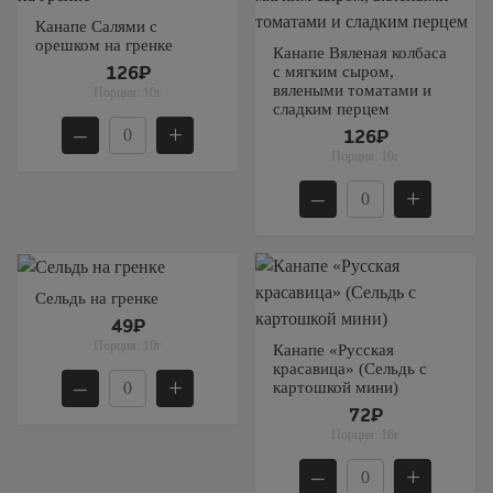
Канапе Салями с
орешком на гренке
Канапе Вяленая колбаса
с мягким сыром,
126₽
вялеными томатами и
Порция:
10г
сладким перцем
–
+
126₽
Порция:
10г
–
+
Сельдь на гренке
49₽
Порция:
10г
Канапе «Русская
красавица» (Сельдь с
–
+
картошкой мини)
72₽
Порция:
16г
–
+