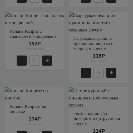
Канапе Каприз с
ананасом и моцареллой
Сыр эдам в вуали из
цукини на пипетке с
152₽
медовым соусом
Порция:
18г
118₽
–
+
Порция:
20г
–
+
Канапе Капрезе на
пипетке
Terrine куриный с
инжиром и цитрусовым
174₽
соусом
Порция:
22г
114₽