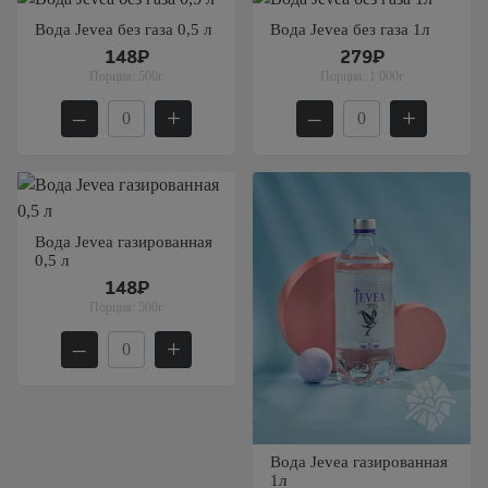
Услуги и предоплата
На 25 человек
Вода Jevea без газа 0,5 л
Вода Jevea без газа 1л
На новый год
148₽
279₽
На 60 человек
На 23 февраля
Порция:
500г
Порция:
1 000г
На 8 марта
–
+
–
+
На выпускной
Ритуальный кейтеринг
На съемки
Балашиха
Вода Jevea газированная
0,5 л
Внуково
148₽
Долгопрудный
Порция:
500г
Железнодорожный
–
+
Жуковский
Красногорск
Королев
Вода Jevea газированная
Люберцы
1л