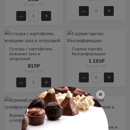
Порция:
170г
–
+
–
+
Селедка с картофелем,
Сырная тарелка
кольцами лука и
Кватроформаджо
петрушкой
1 193₽
817₽
Порция:
200г
Порция:
250г
–
+
–
+
×
Куриный рулет с
сухофруктами
Квартет мясных
деликатесов с хреном и
2 896₽