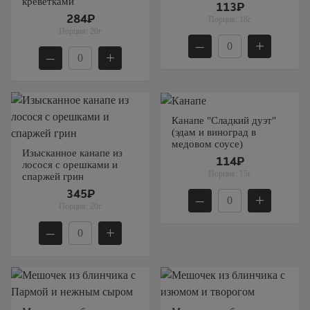
креветками
113₽
284₽
Порция:
18г
Порция:
20г
–
+
–
+
Канапе "Сладкий дуэт"
(эдам и виноград в
медовом соусе)
Изысканное канапе из
114₽
лосося с орешками и
Порция:
15г
спаржей грин
345₽
–
+
Порция:
20г
–
+