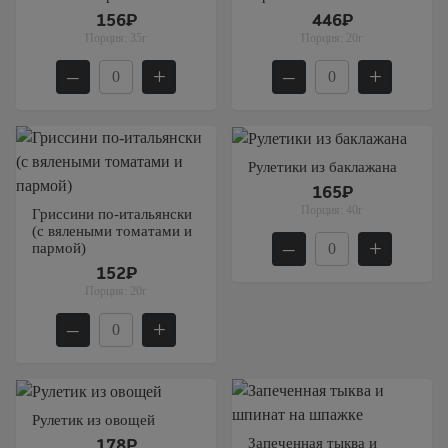
156₽
446₽
Порция:
35г
Порция:
20г
–
+
–
+
Рулетики из баклажана
165₽
Порция:
40г
Гриссини по-итальянски
(с вялеными томатами и
–
+
пармой)
152₽
Порция:
20г
–
+
Рулетик из овощей
Запеченная тыква и
178₽