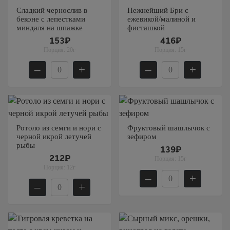
Сладкий чернослив в
Нежнейший Бри с
беконе с лепестками
ежевикой/малиной и
миндаля на шпажке
фисташкой
153₽
416₽
Порция:
20г
Порция:
15г
–
+
–
+
Ротоло из семги и нори с
Фруктовый шашлычок с
черной икрой летучей
зефиром
рыбы
139₽
212₽
Порция:
15г
Порция:
12г
–
+
–
+