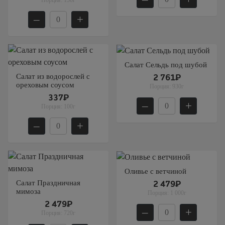
–
+
Салат Сельдь под шубой
Салат из водорослей с
2 761₽
ореховым соусом
Порция:
930г
337₽
–
+
Порция:
100г
–
+
Оливье с ветчиной
Салат Праздничная
2 479₽
мимоза
Порция:
1 000г
2 479₽
–
+
Порция:
720г