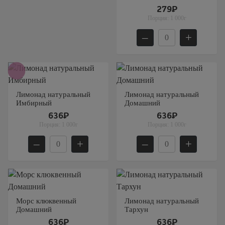
Мытищи
279₽
Порция:
1 000г
Одинцово
–
+
Подольск
Пушкино
Раменское
Химки
Лимонад натуральный
Лимонад натуральный
Щелково
Имбирный
Домашний
636₽
636₽
Порция:
1 000г
Порция:
1 000г
–
+
–
+
Морс клюквенный
Лимонад натуральный
Домашний
Тархун
636₽
636₽