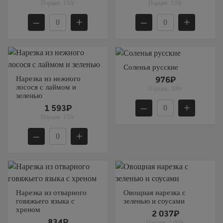
Порция:
150г
Порция:
120г
–
+
–
+
Соленья русские
Нарезка из нежного
976₽
лосося с лаймом и
Порция:
300г
зеленью
–
+
1 593₽
Порция:
150г
–
+
Нарезка из отварного
Овощная нарезка с
говяжьего языка с
зеленью и соусами
хреном
2 037₽
834₽
Порция:
1 000г