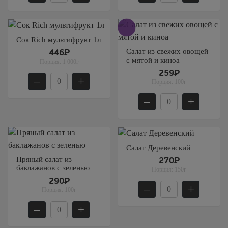
Сок Rich мультифрукт 1л
Салат из свежих овощей
446₽
с мятой и киноа
Порция:
1 000г
259₽
–
+
Порция:
100г
–
+
Салат Деревенский
Пряный салат из
270₽
баклажанов с зеленью
Порция:
150г
290₽
–
+
Порция:
100г
–
+