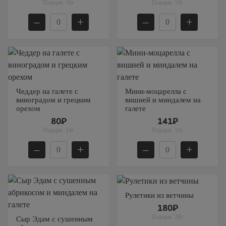
Порция:
16г
Порция:
10г
–
+
–
+
Чеддер на галете с
Мини-моцарелла с
виноградом и грецким
вишней и миндалем на
орехом
галете
80₽
141₽
Порция:
14г
Порция:
16г
–
+
–
+
Рулетики из ветчины
180₽
Порция:
28г
Сыр Эдам с сушенным