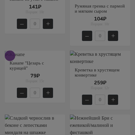
Румяная гренка с пармой
141₽
и мягким сыром
Порция:
10г
104₽
–
+
Порция:
10г
–
+
Канапе "Цезарь с
курицей"
Креветка в хрустящем
конвертике
79₽
Порция:
15г
259₽
Порция:
12г
–
+
–
+