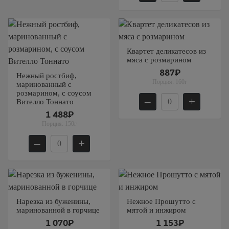
Квартет деликатесов из
мяса с розмарином
887₽
Нежный ростбиф,
Порция:
160г
маринованный с
розмарином, с соусом
–
+
Вителло Тоннато
1 488₽
Порция:
150г
–
+
Нарезка из буженины,
Нежное Прошутто с
маринованной в горчице
мятой и инжиром
1 070₽
1 153₽