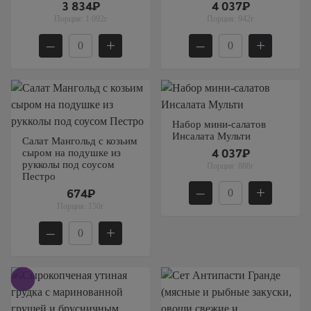
3 834₽
4 037₽
Порция:
1 092г
Порция:
942г
–
+
–
+
Набор мини-салатов
Инсалата Мульти
Салат Мангольд с козьим
сыром на подушке из
4 037₽
рукколы под соусом
Порция:
888г
Пестро
–
+
674₽
Порция:
150г
–
+