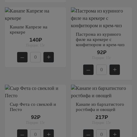
Канапе Капрезе на
крекере
Пастрома из куриного
филе на крекере с
140₽
конфитюром и крем-чиз
Порция:
15г
92₽
–
+
Порция:
15г
–
+
Сыр Фета со свеклой и
Канапе из бархатистого
Песто
ростбифа и овощей
92₽
217₽
Порция:
15г
Порция:
15г
–
+
–
+