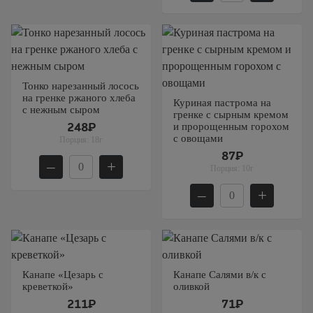
Тонко нарезанный лосось
на гренке ржаного хлеба
Куриная пастрома на
с нежным сыром
гренке с сырным кремом
и пророщенным горохом
248₽
с овощами
Порция:
18г
87₽
–
+
Порция:
10г
–
+
Канапе «Цезарь с
Канапе Салями в/к с
креветкой»
оливкой
211₽
71₽