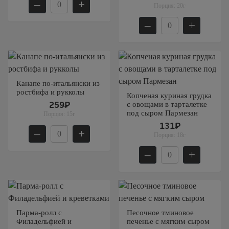
–
+
Порция:
20г
–
+
Канапе по-итальянски из
ростбифа и рукколы
Копченая куриная грудка
с овощами в тарталетке
259₽
под сыром Пармезан
Порция:
15г
131₽
–
+
Порция:
18г
–
+
Парма-ролл с
Песочное тминовое
Филадельфией и
печенье с мягким сыром