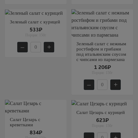
Зеленый салат с курицей
533₽
Порция:
150г
Зеленый салат с нежным
–
+
ростбифом и грибами
под итальянским соусом
с чипсами из пармезана
1 206₽
Порция:
150г
–
+
Салат Цезарь с курицей
Салат Цезарь с
623₽
креветками
Порция:
150г
834₽
–
+
Порция:
150г