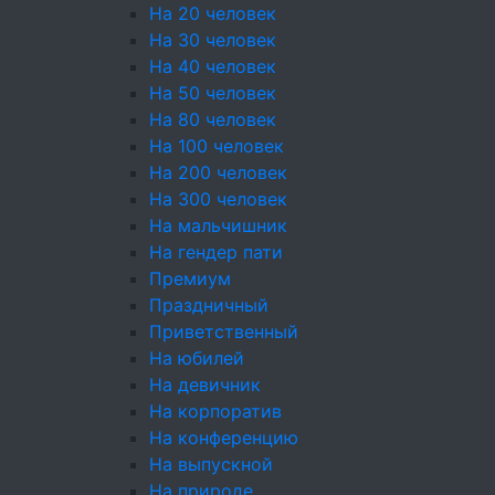
На 20 человек
ФЗ «О персональных данных» (далее —
На 30 человек
«ФЗ-152»), Конституцией Российской
На 40 человек
Федерации, Трудовым кодексом РФ и иными
На 50 человек
нормативными правовыми актами Российской
На 80 человек
Федерации в области защиты персональных
На 100 человек
данных.
На 200 человек
На 300 человек
1.3. Политика является общедоступным
На мальчишник
документом и публикуется на Сайте по адресу
На гендер пати
https://cateringincity.ru/policy/ для свободного
Премиум
ознакомления.
Праздничный
1.4. Оператор зарегистрирован в Реестре
Приветственный
операторов, осуществляющих обработку
На юбилей
персональных данных, под регистрационным
На девичник
номером 78-25-194545.
На корпоратив
На конференцию
2. Сведения об Операторе
На выпускной
На природе
2.1. Полное наименование: Индивидуальный