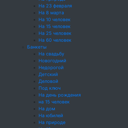
На 23 февраля
предприниматель Емельянов Даниил
На 8 марта
Дмитриевич.
На 10 человек
2.2. ИНН: 482622253228.
На 15 человек
На 25 человек
2.3. ОГРНИП: 325470400102510.
На 60 человек
Банкеты
2.4. Адрес регистрации: 188538, Ленинградская
На свадьбу
область, Ломоносовский р-н, ТСН
Новогодний
Простоквашино, ул. Почтальона Печкина,
Недорогой
д. 143.
Детский
2.5. Адрес фактической деятельности: 127550,
Деловой
г. Москва, ул. Прянишникова, д. 19А, стр. 1.
Под ключ
На день рождения
2.6. Контактный телефон Оператора
на 15 человек
по вопросам обработки персональных данных:
На дом
+7 (495) 226-61-49.
На юбилей
На природе
2.7. Адрес электронной почты Оператора