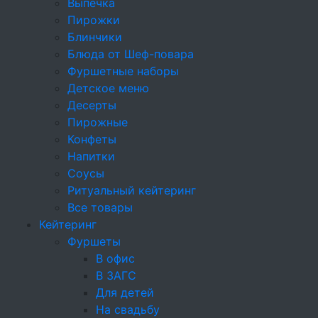
Выпечка
Кейтеринг
Пирожки
О компании
Блинчики
Цены
Блюда от Шеф-повара
Контакты
Фуршетные наборы
Детское меню
1. Общие положения
Десерты
Пирожные
1.1.
Настоящая Политика обработки
Конфеты
персональных данных
(далее — «Политика»)
Напитки
определяет порядок и условия обработки
Соусы
персональных данных, осуществляемой
Ритуальный кейтеринг
ИП Емельянов Д. Д. (далее — «Оператор»)
Все товары
в отношении посетителей сайта
Кейтеринг
https://cateringincity.ru (далее — «Сайт»),
Фуршеты
клиентов Оператора, его контрагентов
В офис
и работников.
В ЗАГС
Для детей
1.2. Политика разработана в соответствии
На свадьбу
с Федеральным законом от 27.07.2006 № 152-