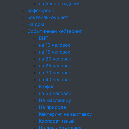
персональных данных, а также
на день рождения
определяющее цели, состав персональных
Кофе-брейк
данных, подлежащих обработке,
Коктейль-фуршет
и действия, совершаемые
На дом
с персональными данными;
Событийный кейтеринг
Обработка персональных данных — любое
ВИП
действие или совокупность действий,
на 10 человек
совершаемых с персональными данными,
на 15 человек
включая сбор, запись, систематизацию,
на 20 человек
накопление, хранение, уточнение,
на 25 человек
извлечение, использование, передачу,
на 30 человек
обезличивание, блокирование, удаление,
на 40 человек
уничтожение;
В офис
Субъект персональных данных —
на 50 человек
физическое лицо, к которому относятся
На масленицу
персональные данные;
На природе
Согласие на обработку персональных
Кейтеринг на выставку
данных — свободное, конкретное,
Корпоративный
информированное и сознательное
На день рождения