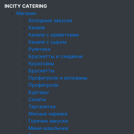
INCITY CATERING
Магазин
Холодные закуски
Канапе
Кейтеринговая компания
Канапе с креветками
Канапе с сыром
Политика в
Рулетики
Брускетты и сэндвичи
отношении
Круассаны
Брускетты
обработки
Профитроли и волованы
Профитроли
персональных
Бургеры
Салаты
данных
Тарталетки
Мясные нарезки
Горячие закуски
Магазин
Мини-шашлычки
Станции