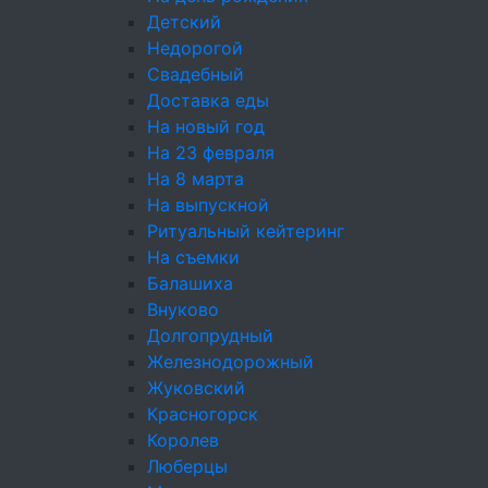
волеизъявление субъекта на обработку
Детский
его персональных данных;
Недорогой
Распространение персональных данных —
Свадебный
действия, направленные на раскрытие
Доставка еды
персональных данных неопределённому
На новый год
кругу лиц;
На 23 февраля
Предоставление персональных данных —
На 8 марта
действия, направленные на раскрытие
На выпускной
персональных данных определённому
Ритуальный кейтеринг
лицу или определённому кругу лиц;
На съемки
Обезличивание персональных данных —
Балашиха
действия, в результате которых
Внуково
становится невозможным без
Долгопрудный
использования дополнительной
Железнодорожный
информации определить принадлежность
Жуковский
персональных данных конкретному
Красногорск
субъекту;
Королев
Уничтожение персональных данных —
Люберцы
действия, в результате которых