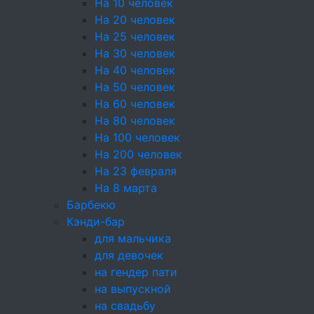
На 10 человек
по вопросам обработки персональных данных:
На 20 человек
event@cateringincity.ru.
На 25 человек
2.8. База данных, содержащая персональные
На 30 человек
данные граждан Российской Федерации,
На 40 человек
находится по адресу: г. Санкт-Петербург, ул.
На 50 человек
Заставская, д. 22, корпус 2, литера А.
На 60 человек
На 80 человек
3. Основные понятия
На 100 человек
На 200 человек
3.1. В целях настоящей Политики используются
На 23 февраля
следующие основные понятия:
На 8 марта
Персональные данные — любая
Барбекю
информация, относящаяся прямо или
Кэнди-бар
косвенно к определённому или
для мальчика
определяемому физическому лицу
для девочек
(субъекту персональных данных);
на гендер пати
Оператор — лицо, организующее и (или)
на выпускной
осуществляющее обработку
на свадьбу