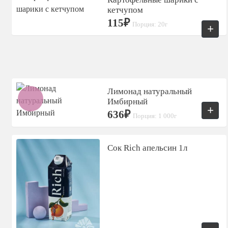
кетчупом
115₽
Порция: 20г
+
Лимонад натуральный
Имбирный
+
636₽
Порция: 1 000г
Сок Rich апельсин 1л