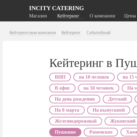
INCITY CATERING
Магазин
Кейтеринг
О компании
Цены
Кейтеринговая компания
Кейтеринг
Событийный
Кейтеринг в Пу
ВИП
на 10 человек
на 15 
В офис
на 50 человек
На 
На день рождения
Детский
На 8 марта
На выпускной
Железнодорожный
Жуковский
Пушкино
Раменское
Хим