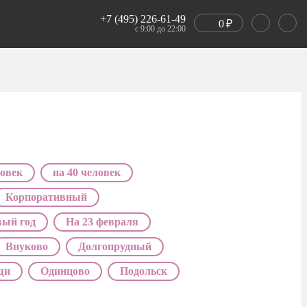
+7 (495) 226-61-49
0
₽
с 9:00 до 22:00
ловек
на 40 человек
Корпоративный
вый год
На 23 февраля
Внуково
Долгопрудный
щи
Одинцово
Подольск