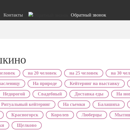
Контакты
Обратный звонок
шкино
человек
на 20 человек
на 25 человек
на 30 че
масленицу
На природе
Кейтеринг на выставку
Недорогой
Свадебный
Доставка еды
На но
Ритуальный кейтеринг
На съемки
Балашиха
Красногорск
Королев
Люберцы
Мыти
ки
Щелково