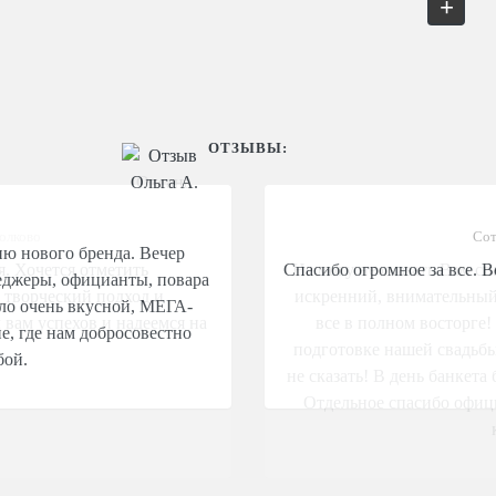
+
ОТЗЫВЫ:
олково
. Хочется отметить
Не могу не сказать Вам с
 творческий подход и
искренний, внимательный
 вам успехов и надеемся на
все в полном восторге
подготовке нашей свадьбы.
не сказать! В день банкета
Отдельное спасибо офиц