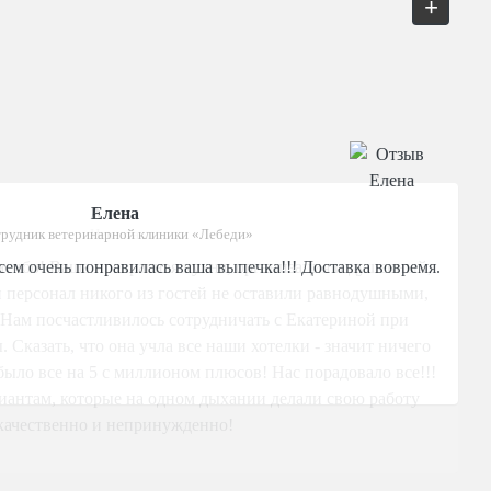
+
Алена
Невеста
пасибо! Ваша прекрасная кухня, организация и душевный,
 персонал никого из гостей не оставили равнодушными,
! Нам посчастливилось сотрудничать с Екатериной при
 Сказать, что она учла все наши хотелки - значит ничего
 было все на 5 с миллионом плюсов! Нас порадовало все!!!
иантам, которые на одном дыхании делали свою работу
качественно и непринужденно!