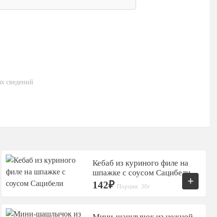
ых сведений
Кебаб из куриного филе на
шпажке с соусом Сацибели
+
142₽
Порция: 30г
Мини-шашлычок из нежной