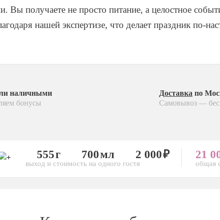
. Вы получаете не просто питание, а целостное событ
агодаря нашей экспертизе, что делает праздник по-н
или наличными
Доставка
по Мос
ляем бонусы
Самовывоз — бес
555
700
2 000
21 0
выход и стоимость на одного гостя
общая 