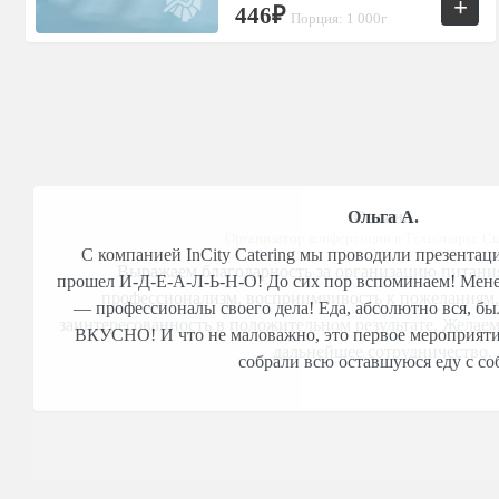
+
446₽
Порция: 1 000г
Оксана
Организатор конференции в Технопарке Ск
Выражаем благодарность за организацию питания
профессионализм, восприимчивость к пожеланиям,
заинтересованность в положительном результате. Желаем
дальнейшее сотрудничество.