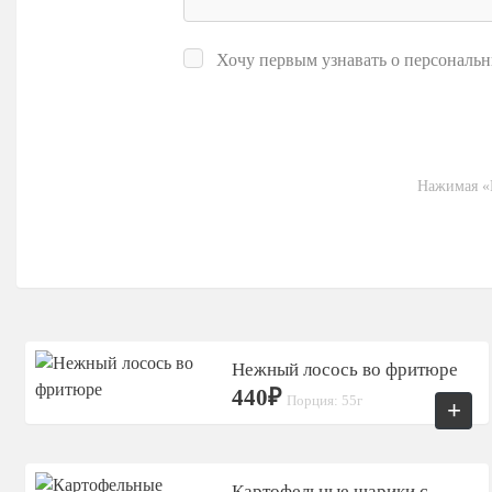
Хочу первым узнавать о персональн
Нажимая «Р
Нежный лосось во фритюре
440₽
Порция: 55г
+
Картофельные шарики с