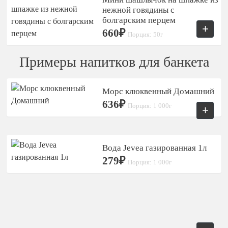
нежной говядины с
болгарским перцем
+
660₽
Порция: 50г
Примеры напитков для банкета
Морс клюквенный Домашний
636₽
Порция: 1 000г
+
Вода Jevea газированная 1л
279₽
Порция: 1 000г