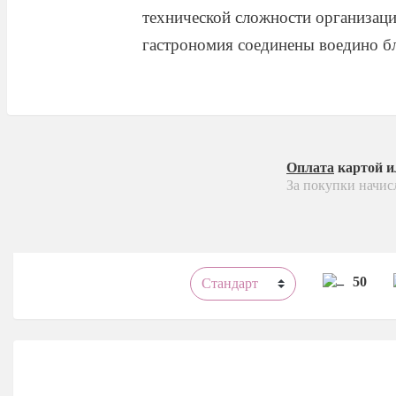
технической сложности организации
гастрономия соединены воедино бл
Оплата
картой 
За покупки начис
50