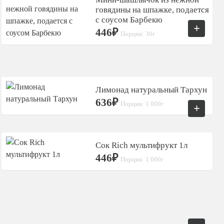
говядины на шпажке, подается
с соусом Барбекю
+
446₽
Порция: 30г
Лимонад натуральный Тархун
636₽
Порция: 1 000г
+
Сок Rich мультифрукт 1л
446₽
Порция: 1 000г