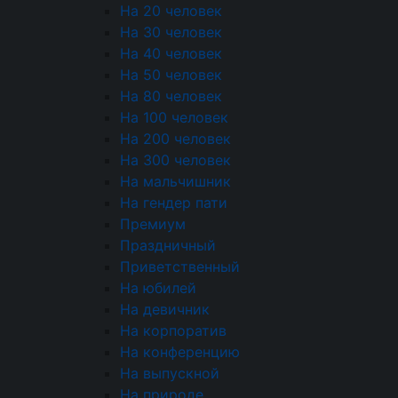
На 20 человек
Одинцовский район известен живописной
На 30 человек
природой и прекрасными условиями для
На 40 человек
проведения мероприятий на открытом
На 50 человек
воздухе. Организация кейтеринга в Одинцово
На 80 человек
— это возможность провести событие в этой
На 100 человек
уникальной атмосфере без лишних хлопот.
На 200 человек
Наши услуги позволяют сосредоточиться на
На 300 человек
общении с гостями, делегировав CATERING
На мальчишник
INCITY все вопросы питания и сервиса,
На гендер пати
гарантируя вам высокий уровень проведения
Премиум
мероприятия.
Праздничный
Процесс заказа и
Приветственный
На юбилей
калькуляция стоимости
На девичник
На корпоратив
кейтеринга
На конференцию
На выпускной
Процесс заказа начинается с консультации, где
На природе