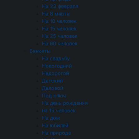
мы уточняем все детали вашего мероприятия:
На 23 февраля
формат, количество гостей, локацию и ваши
На 8 марта
пожелания. Это основа для создания точного
На 10 человек
плана. Мы предлагаем различные форматы,
На 15 человек
включая банкет, фуршет, кофе-брейк или
На 25 человек
барбекю на природе.
На 60 человек
Расчет стоимости формируется прозрачно и
Банкеты
строится на ключевых компонентах: Меню и
На свадьбу
продукты: Стоимость зависит от сложности
Новогодний
выбранных блюд и продуктов. Мы работаем
Недорогой
напрямую с проверенными поставщиками, что
Детский
гарантирует качество. Формат и персонал:
Деловой
Влияет тип мероприятия и необходимое
Под ключ
количество официантов, поваров и
На день рождения
координатора. Оборудование и логистика:
на 15 человек
Включает аренду посуды, мебели,
На дом
специального оборудования и транспортные
На юбилей
расходы.
На природе