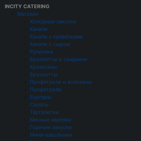
INCITY CATERING
Магазин
Холодные закуски
Канапе
Кейтеринговая компания
Канапе с креветками
Кейтеринг
Канапе с сыром
Событийный
Рулетики
Брускетты и сэндвичи
Кейтеринг в
Круассаны
Брускетты
Одинцово
Профитроли и волованы
Профитроли
Бургеры
ВИП
на 10 человек
на 15 человек
Салаты
на 20 человек
на 25 человек
Тарталетки
Мясные нарезки
на 30 человек
на 40 человек
Горячие закуски
В офис
на 50 человек
Мини-шашлычки