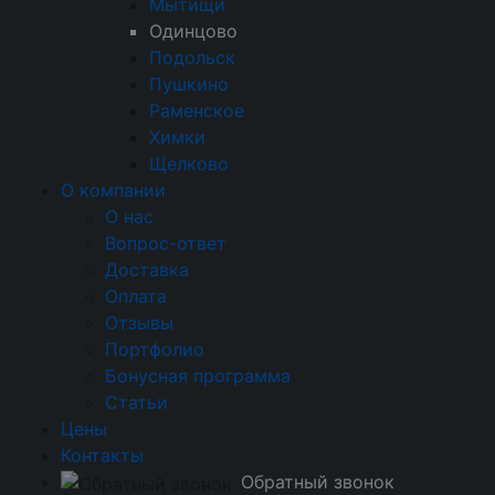
Мытищи
Одинцово
555
700
2 000
Подольск
выход и стоимость на одного гостя
Пушкино
21 000
Раменское
ОТПРАВИТЬ
общая стоимость
Химки
Щелково
О компании
О нас
Вопрос-ответ
Калькулятор банкета
Доставка
Оплата
Отзывы
ГОСТИ
(ДО 5 000 ЧЕЛОВЕК)
Портфолио
Бонусная программа
Статьи
ДЛИТЕЛЬНОСТЬ
(ЧАСЫ)
Цены
Контакты
Обратный звонок