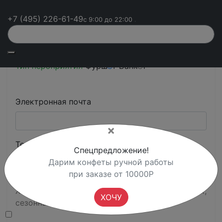
Блюда
Канапе
Холодные закуски
Салаты
Горячие блюда
Десерты
+7 (495) 226-61-49
с 9:00 до 22:00
Напитки
Вода
Напитки
Тип пероприятия
Фуршет
Банкет
Электронная почта
×
Телефон
*
Спецпредложение!
Дарим конфеты ручной работы
при заказе от 10000Р
Хочу первым узнавать о персональных скидках,
ХОЧУ
сезонных меню и закрытых акциях.