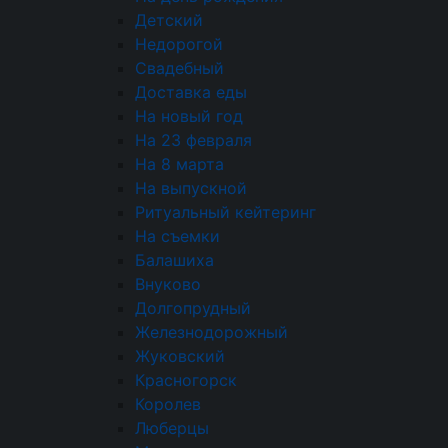
этапах обеспечивают предсказуемо высокий
Детский
результат. Выбирая нас, вы инвестируете в
Недорогой
спокойствие, оставляя лишь приятные
Свадебный
впечатления от события.
Доставка еды
На новый год
На 23 февраля
На 8 марта
Оплата
картой или наличными
На выпускной
Ритуальный кейтеринг
За покупки начисляем бонусы
На съемки
Балашиха
Доставка
по Москве и области
Внуково
Самовывоз — бесплатно
Долгопрудный
Железнодорожный
Жуковский
Красногорск
Королев
Люберцы
50