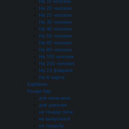
На 10 человек
Финансовая часть становится ясной на этапе
На 20 человек
формирования детальной сметы. Мы
На 25 человек
последовательно разбираем каждую статью,
На 30 человек
чтобы у вас было четкое понимание бюджета.
На 40 человек
После согласования всех деталей заключается
На 50 человек
договор, и менеджеры компании готовят
На 60 человек
итоговый расчет.
На 80 человек
На 100 человек
Эксклюзивные выгоды
На 200 человек
от выбора нашего
На 23 февраля
На 8 марта
кейтеринга в Одинцово
Барбекю
Кэнди-бар
Главная выгода — это наша глубокая
для мальчика
экспертиза в организации мероприятий
для девочек
именно в Одинцовском районе. Мы понимаем
на гендер пати
логистику и особенности местных площадок,
на выпускной
что позволяет нам работать с любыми
на свадьбу
локациями — от загородных резиденций и