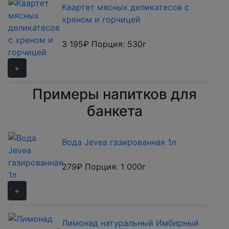
Квартет мясных деликатесов с
хреном и горчицей
3 195₽
Порция: 530г
+
Примеры напитков для
Оксана
банкета
Организатор конференции в
Технопарке Сколково
Выражаем благодарность за
Вода Jevea газированная 1л
организацию питания.
Хочется отметить
279₽
Порция: 1 000г
профессионализм,
восприимчивость к
+
пожеланиям, творческий
подход и
заинтересованность в
Лимонад натуральный Имбирный