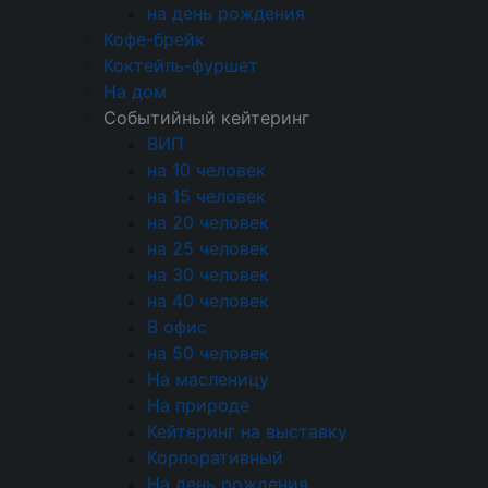
на день рождения
шатров до банкетных залов. Это гарантирует
Кофе-брейк
безупречную реализацию вашей идеи.
Коктейль-фуршет
CATERING INCITY предлагает не просто услуги,
На дом
а эксклюзивное партнерство. Вы получаете
Событийный кейтеринг
единого ответственного подрядчика с полным
ВИП
циклом услуг: от разработки меню и
на 10 человек
согласования концепции до сервировки,
на 15 человек
обслуживания и уборки. Это создает
на 20 человек
неповторимую атмосферу и освобождает вас
на 25 человек
от организационной рутины, превращая в
на 30 человек
гостя на собственном мероприятии.
на 40 человек
В офис
Фундаментом нашего сотрудничества является
на 50 человек
абсолютная надежность и индивидуальный
На масленицу
подход. Мы создаем уникальную концепцию
На природе
для каждого праздника, учитывая ваше
Кейтеринг на выставку
видение и бюджет. Отлаженные процессы,
Корпоративный
собственный штат и контроль качества на всех
На день рождения