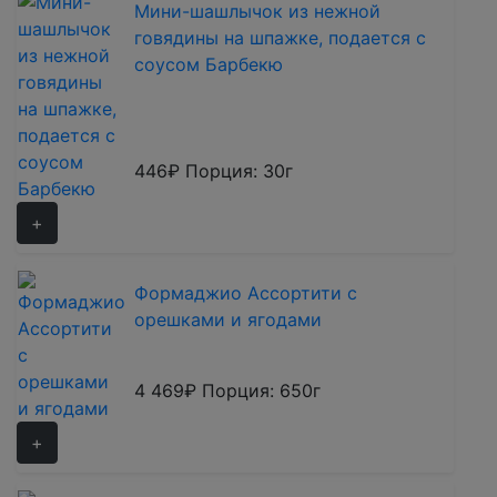
Мини-шашлычок из нежной
говядины на шпажке, подается с
соусом Барбекю
446₽
Порция: 30г
+
Формаджио Ассортити с
орешками и ягодами
4 469₽
Порция: 650г
+