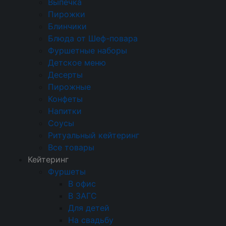
Выпечка
На масленицу
На природе
Пирожки
Кейтеринг на выставку
Блинчики
Корпоративный
На день рождения
Блюда от Шеф-повара
Фуршетные наборы
Детский
Недорогой
Свадебный
Детское меню
Доставка еды
На новый год
Десерты
Пирожные
На 23 февраля
На 8 марта
Конфеты
На выпускной
Ритуальный кейтеринг
Напитки
На съемки
Балашиха
Внуково
Соусы
Ритуальный кейтеринг
Долгопрудный
Железнодорожный
Все товары
Жуковский
Красногорск
Королев
Кейтеринг
Фуршеты
Люберцы
Мытищи
Одинцово
В офис
Подольск
Пушкино
Раменское
В ЗАГС
Для детей
Химки
Щелково
На свадьбу