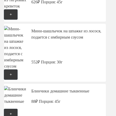
626₽
Порция: 45г
+
Мини-шашлычок на шпажке из лосося,
подается с имбирным соусом
552₽
Порция: 30г
+
Блинчики домашние тыквенные
88₽
Порция: 45г
+