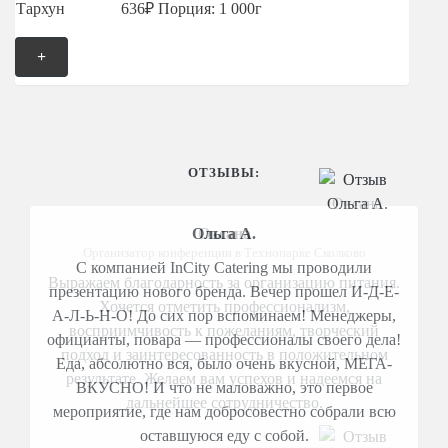
636₽
Порция: 1 000г
+
ОТЗЫВЫ:
Оксана
Организатор конференции в Технопарке Сколково
Выражаем благодарность за организацию питания.
Хочется отметить профессионализм,
восприимчивость к пожеланиям, творческий
подход и заинтересованность в положительном
результате. Желаем вам успехов и надеемся на
дальнейшее сотрудничество.