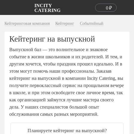
INCITY
0
₽
CATERING
Магазин
Кейтеринговая компания
Кейтеринг
Событийный
Кейтеринг
Холодные закуски
Кейтеринг на выпускной
Канапе
О компании
Фуршеты
Канапе с креветками
Банкеты
Цены
О нас
Выпускной бал — это волнительное и знаковое
В офис
Канапе с сыром
Барбекю
Вопрос-ответ
событие в жизни школьников и их родителей. И тем, и
Контакты
В ЗАГС
На свадьбу
Рулетики
другим хочется, чтобы праздник прошел идеально. И в
Кэнди-бар
Доставка
Обратный
Для детей
Новогодний
этом могут помочь наши профессионалы. Заказав
Брускетты и сэндвичи
Кофе-брейк
Оплата
звонок
На свадьбу
Недорогой
для мальчика
кейтеринг на выпускной в компании Incity Catering, вы
Круассаны
Коктейль-фуршет
Отзывы
На 20 человек
Детский
для девочек
получите первоклассный сервис на прощальном вечере
Брускетты
На дом
Портфолио
+7 (495) 226-61-49
На 30 человек
Деловой
на гендер пати
в школе, и при этом освободите свое личное время, так
с 9:00 до 22:00
Профитроли и волованы
Событийный кейтеринг
Бонусная программа
как организацией займутся лучшие мастера своего
На 40 человек
Под ключ
на выпускной
Профитроли
Статьи
дела. У наших специалистов большой опыт
На 50 человек
На день рождения
на свадьбу
ВИП
Бургеры
обслуживания самых разных мероприятий.
На 80 человек
на 15 человек
на день рождения
на 10 человек
Салаты
На 100 человек
На дом
на 15 человек
Планируете кейтеринг на выпускной?
Тарталетки