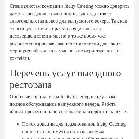
На 15 человек
Специалистам компании Incity Catering можно доверить
На 25 человек
На новый год
даже такой деликатный вопрос, как подготовку
На 60 человек
На 23 февраля
алкогольных напитков для выпускного вечера. Так как
многие участники торжества еще являются
На 8 марта
несовершеннолетними, но в то же время уже
На выпускной
достаточно взрослые, мы подготавливаем для таких
Ритуальный кейтеринг
мероприятий только самые легкие игристые вина и
На съемки
коктейли.
Балашиха
Перечень услуг выездного
Внуково
ресторана
Долгопрудный
Железнодорожный
Опытные специалисты Incity Catering окажут вам
полное обслуживание выпускного вечера. Работа
Жуковский
наших профессионалов в области кейтеринга включает:
Красногорск
Поиск локации для празднования. Incity Catering
Королев
воплотит ваши мечты о незабываемом
Люберцы
выпускном на природе или на борту теплохода.