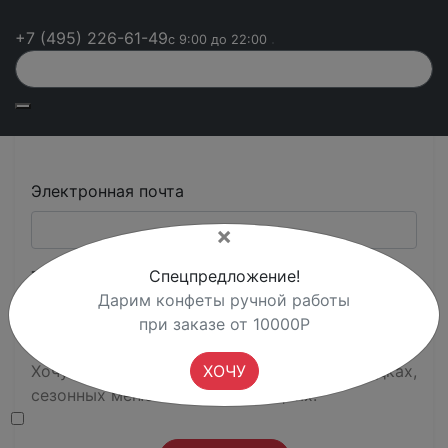
Горячие блюда
Десерты
+7 (495) 226-61-49
с 9:00 до 22:00
Напитки
Вода
Напитки
Тип пероприятия
Фуршет
Банкет
Электронная почта
×
Спецпредложение!
Телефон
*
Дарим конфеты ручной работы
при заказе от 10000Р
ХОЧУ
Хочу первым узнавать о персональных скидках,
сезонных меню и закрытых акциях.