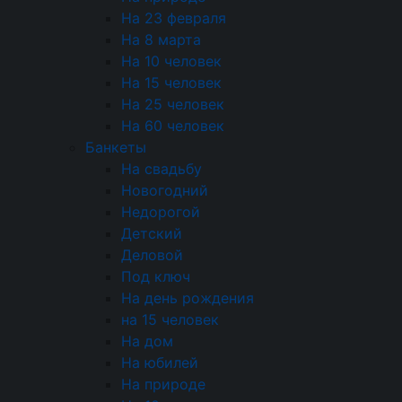
составу гостей и той особой атмосфере,
На 23 февраля
которую необходимо создать. Это позволяет
На 8 марта
сразу предложить наиболее релевантные и
На 10 человек
стильные варианты.
На 15 человек
На 25 человек
Разработка предложения включает создание
На 60 человек
тематического меню. Наши повара предлагают
Банкеты
блюда, соответствующие характеру
На свадьбу
мероприятия: от сбалансированных сетов для
Новогодний
семинаров до изысканных банкетных позиций.
Недорогой
Параллельно прорабатывается детальный план
Детский
сервировки, сложной логистики и всего
Деловой
необходимого профессионального
Под ключ
оборудования.
На день рождения
Расчет стоимости формируется максимально
на 15 человек
прозрачно. Мы детализируем все статьи
На дом
расходов: закупку качественных продуктов,
На юбилей
работу квалифицированного персонала, аренду
На природе