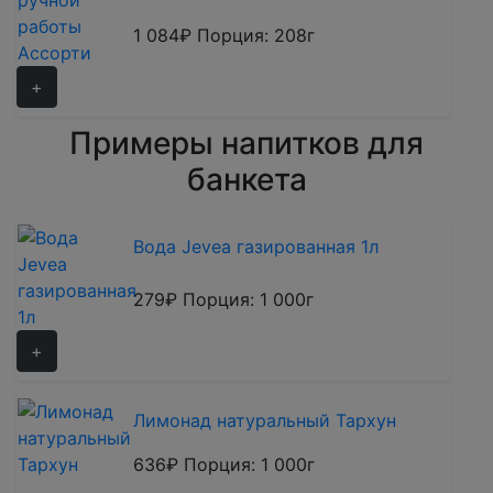
1 084₽
Порция: 208г
+
Примеры напитков для
Оксана
банкета
Организатор конференции в
Технопарке Сколково
Выражаем благодарность за
Вода Jevea газированная 1л
организацию питания.
Хочется отметить
279₽
Порция: 1 000г
профессионализм,
восприимчивость к
+
пожеланиям, творческий
подход и
заинтересованность в
Лимонад натуральный Тархун
положительном результате.
Желаем вам успехов и
636₽
Порция: 1 000г
надеемся на дальнейшее