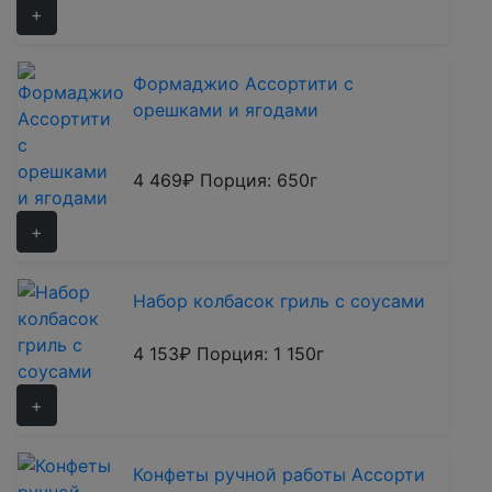
+
Формаджио Ассортити с
орешками и ягодами
4 469₽
Порция: 650г
+
Набор колбасок гриль с соусами
4 153₽
Порция: 1 150г
+
Конфеты ручной работы Ассорти