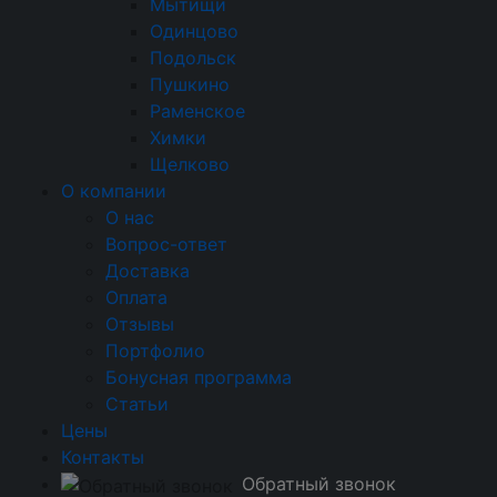
Мытищи
Одинцово
555
700
2 000
Подольск
выход и стоимость на одного гостя
Пушкино
21 000
ОТПРАВИТЬ
Раменское
общая стоимость
Химки
Щелково
О компании
О нас
Вопрос-ответ
Калькулятор банкета
Доставка
Оплата
ГОСТИ
(ДО 5 000 ЧЕЛОВЕК)
Отзывы
Портфолио
Бонусная программа
ДЛИТЕЛЬНОСТЬ
(ЧАСЫ)
Статьи
Цены
Контакты
Обратный звонок
Блюда
Канапе
Холодные закуски
Салаты