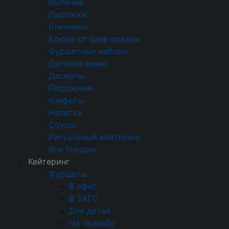
Выпечка
На масленицу
На природе
Пирожки
Кейтеринг на выставку
Блинчики
Корпоративный
На день рождения
Блюда от Шеф-повара
Фуршетные наборы
Детский
Недорогой
Свадебный
Детское меню
Доставка еды
На новый год
Десерты
Пирожные
На 23 февраля
На 8 марта
Конфеты
На выпускной
Ритуальный кейтеринг
Напитки
На съемки
Балашиха
Внуково
Соусы
Ритуальный кейтеринг
Долгопрудный
Железнодорожный
Все товары
Жуковский
Красногорск
Королев
Кейтеринг
Фуршеты
Люберцы
Мытищи
Одинцово
В офис
Подольск
Пушкино
Раменское
В ЗАГС
Для детей
Химки
Щелково
На свадьбу