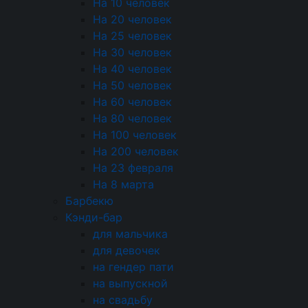
специального инвентаря и логистику. Это дает
На 10 человек
вам четкое и полное понимание структуры
На 20 человек
бюджета. Окончательная смета фиксируется в
На 25 человек
договоре, и именно на этом этапе менеджеры
На 30 человек
компании согласуют все финансовые и
На 40 человек
организационные условия.
На 50 человек
На 60 человек
Что отличает наш
На 80 человек
На 100 человек
подход к кейтерингу в
На 200 человек
Долгопрудном
На 23 февраля
На 8 марта
Наш подход основан на глубоком понимании
Барбекю
специфики местных мероприятий. Наша
Кэнди-бар
команда знает, как организовать кейтеринг для
для мальчика
научного сообщества, IT-компаний и
для девочек
образовательных учреждений. Это отражается
на гендер пати
в умении безупречно работать с технически
на выпускной
сложными площадками и строго соблюдать
на свадьбу