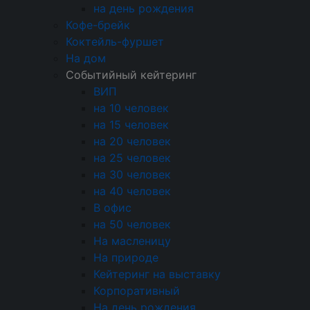
регламенты, что критически важно для
на день рождения
деловых событий.
Кофе-брейк
Коктейль-фуршет
Мы делаем осознанный акцент на
На дом
содержательной и интеллектуальной части
Событийный кейтеринг
сервиса. Меню часто включает продуманные
ВИП
гастрономические решения, которые
на 10 человек
поддерживают работоспособность и создают
на 15 человек
питательную почву для неформального
на 20 человек
общения. Сервировка и стиль подачи всегда
на 25 человек
соответствуют деловой, но одновременно
на 30 человек
теплой и творческой атмосфере.
на 40 человек
Надежность, предсказуемость и безупречное
В офис
исполнение – наши ключевые принципы. Мы
на 50 человек
гарантируем соблюдение всех
На масленицу
договоренностей до мельчайших деталей, от
На природе
точного времени подачи кофе-брейка до
Кейтеринг на выставку
бесшумной работы оборудования. Это
Корпоративный
позволяет организаторам полностью
На день рождения