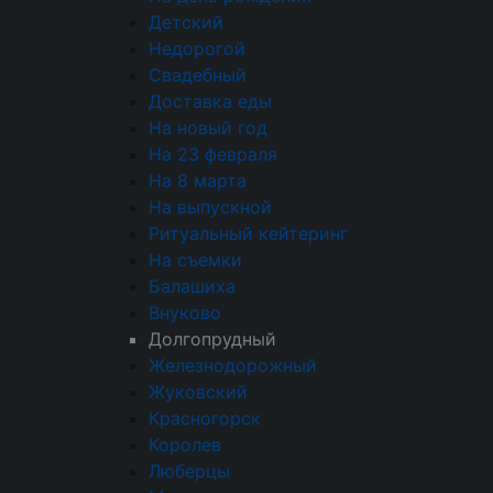
положиться на наш профессионализм и
Детский
сосредоточиться на основном содержании и
Недорогой
успехе своего события.
Свадебный
Доставка еды
На новый год
На 23 февраля
На 8 марта
Оплата
картой или наличными
На выпускной
За покупки начисляем бонусы
Ритуальный кейтеринг
На съемки
Доставка
по Москве и области
Балашиха
Внуково
Самовывоз — бесплатно
Долгопрудный
Железнодорожный
Жуковский
Красногорск
Королев
50
Люберцы