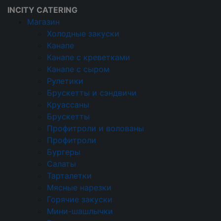
INCITY CATERING
Магазин
Холодные закуски
Канапе
Кейтеринговая компания
Канапе с креветками
Кейтеринг
Канапе с сыром
Событийный
Рулетики
Брускетты и сэндвичи
Кейтеринг в
Круассаны
Брускетты
Долгопрудном
Профитроли и волованы
Профитроли
Бургеры
ВИП
на 10 человек
на 15 человек
Салаты
на 20 человек
на 25 человек
Тарталетки
Мясные нарезки
на 30 человек
на 40 человек
Горячие закуски
В офис
на 50 человек
Мини-шашлычки