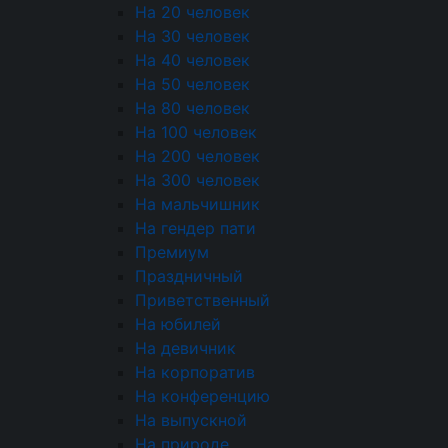
На 20 человек
Кейтеринг в Долгопрудном – это организация
На 30 человек
питания для мероприятий в городе с особым
На 40 человек
интеллектуальным и деловым
На 50 человек
климатом.CATERING INCITY предлагает услуги
На 80 человек
для научных конференций, корпоративных
На 100 человек
событий, камерных праздников и студенческих
На 200 человек
форумов. Наш подход сочетает безупречную
На 300 человек
организацию с вниманием к требованиям
На мальчишник
взыскательной аудитории, ценящей качество,
На гендер пати
точность и содержательность в деталях.
Премиум
Порядок оформления и
Праздничный
Приветственный
расчета кейтеринга
На юбилей
На девичник
Оформление заказа начинается с детальной
На корпоратив
консультации. Мы обсуждаем цели, формат и
На конференцию
рамки бюджета вашего события в
На выпускной
Долгопрудном. Особое внимание уделяется
На природе