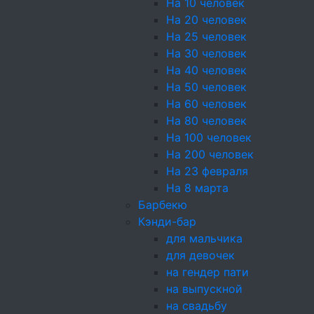
Услуги кейт
На 10 человек
На 20 человек
Доставка
. Операти
На 25 человек
строго к назначенн
На 30 человек
учитываем возможны
На 40 человек
Оборудование
. Ес
На 50 человек
праздников, проход
На 60 человек
Эталонное обслужи
На 80 человек
сервис и приятную 
На 100 человек
Дополнительные п
На 200 человек
программу, наприме
На 23 февраля
На 8 марта
Ожидается праздник? За
Барбекю
Кэнди-бар
для мальчика
для девочек
на гендер пати
Оплата
картой и
на выпускной
на свадьбу