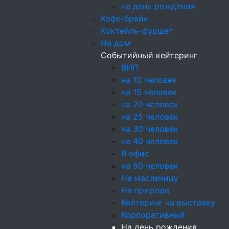
За покупки начи
на день рождения
Кофе-брейк
Коктейль-фуршет
На дом
Событийный кейтеринг
ВИП
55
на 10 человек
вых
50
на 15 человек
на 20 человек
на 25 человек
на 30 человек
на 40 человек
В офис
на 50 человек
На масленицу
На природе
ГОСТИ
(ДО 5 000 ЧЕЛО
Кейтеринг на выставку
Корпоративный
На день рождения