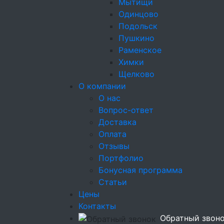
Мытищи
Одинцово
Подольск
Пушкино
Раменское
Химки
Щелково
О компании
О нас
Вопрос-ответ
Конфеты Полусфера
Доставка
горького шоколада 
Оплата
карамелью и орехо
Отзывы
кешью (ручная рабо
Портфолио
Бонусная программа
104₽
Порция: 15г
Статьи
Цены
+
Контакты
Обратный звон