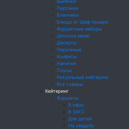
Выпечка
Пирожки
Блинчики
Планируете кейтер
Закажите бесплатн
Блюда от Шеф-повара
Фуршетные наборы
Детское меню
Десерты
Пирожные
Конфеты
Напитки
Соусы
Ритуальный кейтеринг
Все товары
Кейтеринг
Фуршеты
В офис
В ЗАГС
Для детей
На свадьбу