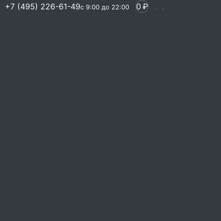
+7 (495) 226-61-49
0
₽
с 9:00 до 22:00
яется немало времени. А
стоятельная организация
жите кейтеринг на день