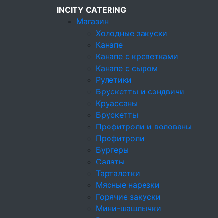
INCITY CATERING
Магазин
Холодные закуски
Канапе
Канапе с креветками
Кейтеринговая компания
Канапе с сыром
Кейтеринг
Рулетики
Событийный
Брускетты и сэндвичи
Круассаны
Брускетты
Кейтерин
Профитроли и волованы
Профитроли
Бургеры
Банкет
Фуршет
Салаты
Тарталетки
Один из самых любимых 
Мясные нарезки
если речь идет о кругло
Горячие закуски
фуршета отнимает слишк
Мини-шашлычки
рождения в компании Inc