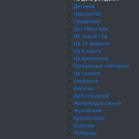
Детский
Блюда
Канапе
Недорогой
Свадебный
Холодные закуски
Доставка еды
Салаты
На новый год
Горячие блюда
На 23 февраля
На 8 марта
Десерты
На выпускной
Ритуальный кейтеринг
На съемки
Балашиха
Электронная почта
Внуково
Долгопрудный
Железнодорожный
Жуковский
Хочу первым узнавать о
Красногорск
Королев
Люберцы