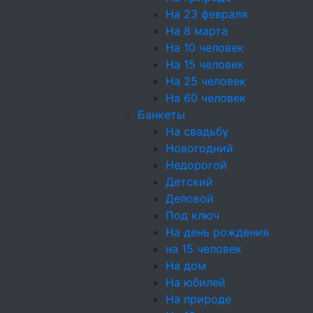
Оперативность.
На 23 февраля
территории ваше
На 8 марта
На 10 человек
Разнообразное 
На 15 человек
угощениями от ш
На 25 человек
Особенности
На 60 человек
Банкеты
В зависимости от ваших 
На свадьбу
домашний барбекю и т. 
Новогодний
Предлагаем вам:
Недорогой
Детский
Найти место для пр
Деловой
рождения, домой и 
Под ключ
Составить праздни
На день рождения
блюда. У нас вы на
на 15 человек
продуктов. Также е
На дом
Оформить место к м
На юбилей
интересный реквизи
На природе