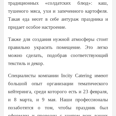
традиционных «солдатских блюд»: каш,
На 25 человек
На новый год
тушеного мяса, ухи и запеченного картофеля.
На 60 человек
На 23 февраля
Такая еда несет в себе антураж праздника и
На 8 марта
придает особое настроение.
На выпускной
Также для создания нужной атмосферы стоит
Ритуальный кейтеринг
правильно украсить помещение. Это легко
На съемки
можно сделать, подобрав соответствующий
Балашиха
текстиль и декор.
Внуково
Долгопрудный
Специалисты компании Incity Catering имеют
Железнодорожный
большой опыт организации тематического
Жуковский
кейтеринга, среди которого есть и 23 февраля,
Красногорск
и 8 марта, и 9 мая. Наши профессионалы
Королев
позаботятся о том, чтобы праздник был
Люберцы
оформлен и проведен с учетом всех ваших