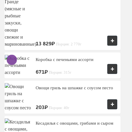
+
13 829₽
Порция: 2 770г
Коробка с печеньями ассорти
+
671₽
Порция: 315г
Овощи гриль на шпажке с соусом песто
+
203₽
Порция: 40г
Кесадилья с овощами, грибами и сыром