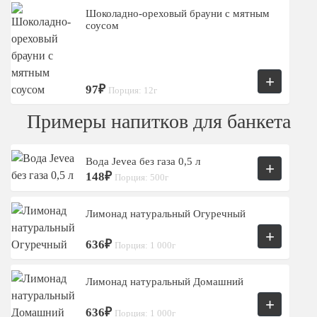
Шоколадно-ореховый брауни с мятным
соусом
+
97₽
Порция: 12г
Примеры напитков для банкета
Вода Jevea без газа 0,5 л
+
148₽
Порция: 500г
Лимонад натуральный Огуречный
+
636₽
Порция: 1 000г
Лимонад натуральный Домашний
+
636₽
Порция: 1 000г