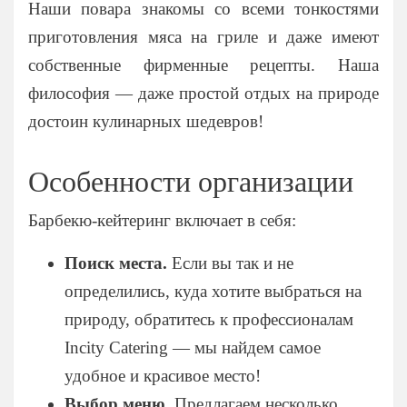
Наши повара знакомы со всеми тонкостями
Мытищи
приготовления мяса на гриле и даже имеют
Одинцово
собственные фирменные рецепты. Наша
Подольск
философия — даже простой отдых на природе
Пушкино
достоин кулинарных шедевров!
Раменское
Химки
Особенности организации
Щелково
Барбекю-кейтеринг включает в себя:
Поиск места.
Если вы так и не
определились, куда хотите выбраться на
природу, обратитесь к профессионалам
Incity Catering — мы найдем самое
удобное и красивое место!
Выбор меню.
Предлагаем несколько