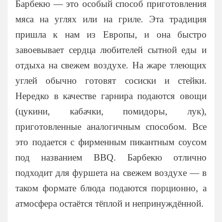
На 15 человек
Доставка еды
Барбекю — это особый способ приготовления
На 25 человек
На новый год
мяса на углях или на гриле. Эта традиция
На 60 человек
На 23 февраля
пришла к нам из Европы, и она быстро
На 8 марта
завоевывает сердца любителей сытной еды и
На выпускной
отдыха на свежем воздухе. На жаре тлеющих
Ритуальный кейтеринг
углей обычно готовят сосиски и стейки.
На съемки
Нередко в качестве гарнира подаются овощи
Балашиха
(цукини, кабачки, помидоры, лук),
Внуково
приготовленные аналогичным способом. Все
Долгопрудный
это подается с фирменным пикантным соусом
Железнодорожный
под названием BBQ. Барбекю отлично
Жуковский
подходит для фуршета на свежем воздухе — в
Красногорск
таком формате блюда подаются порционно, а
Королев
атмосфера остаётся тёплой и непринуждённой.
Люберцы