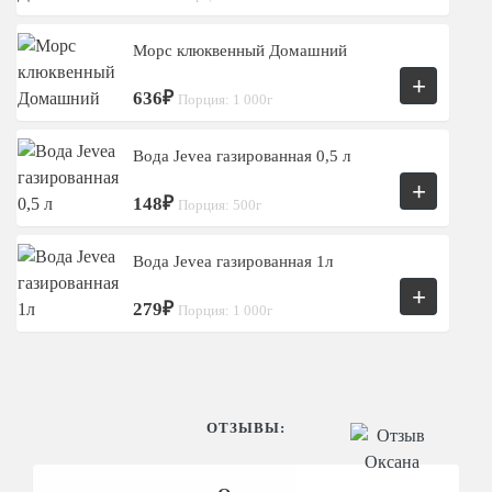
Морс клюквенный Домашний
+
636₽
Порция: 1 000г
Вода Jevea газированная 0,5 л
+
148₽
Порция: 500г
Вода Jevea газированная 1л
+
279₽
Порция: 1 000г
ОТЗЫВЫ: