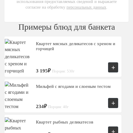
использования предоставляемых сведений и выражаете
согласие на обработку
персональных данных
.
Примеры блюд для банкета
Квартет мясных деликатесов с хреном и
горчицей
+
3 195₽
Порция: 530г
Мильфей с ягодами и слоеным тестом
+
234₽
Порция: 40г
Квартет рыбных деликатесов
+