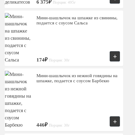
6 375₽
Порция: 495г
Мини-шашлычок на шпажке из свинины,
подается с соусом Сальса
+
174₽
Порция: 30г
Мини-шашлычок из нежной говядины на
шпажке, подается с соусом Барбекю
+
446₽
Порция: 30г