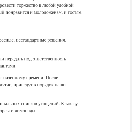
ровести торжество в любой удобной
рый понравится и молодоженам, и гостям.
ресные, нестандартные решения.
и передать под ответственность
иантами.
назначенному времени. После
риятие, приведут в порядок наши
ональных списков угощений. К заказу
морсы и лимонады.