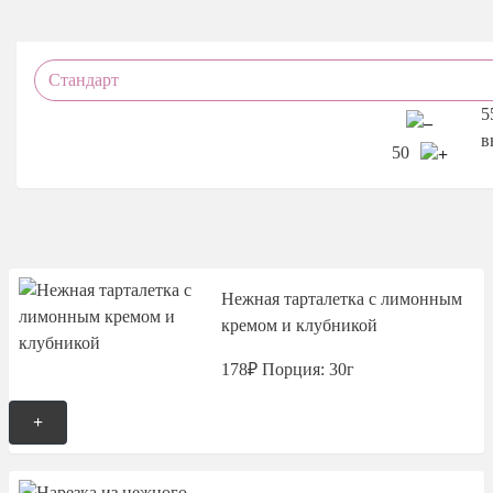
5
в
50
Нежная тарталетка с лимонным
кремом и клубникой
178₽
Порция: 30г
+