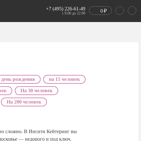
+7 (495) 226-61-49
0
₽
с 9:00 до 22:00
 день рождения
на 15 человек
век
На 30 человек
На 200 человек
но сложно. В Инсити Кейтеринг вы
московье — недорого и под ключ.