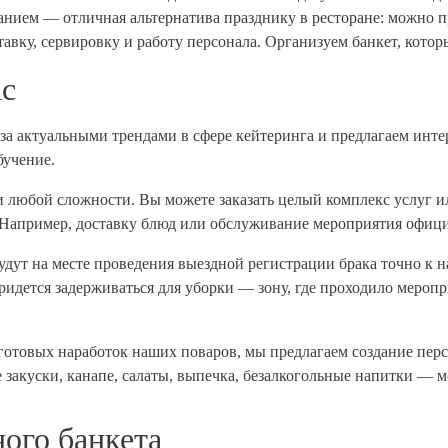
нием — отличная альтернатива празднику в ресторане: можно п
тавку, сервировку и работу персонала. Организуем банкет, кото
ас
а актуальными трендами в сфере кейтеринга и предлагаем инте
бучение.
 любой сложности. Вы можете заказать целый комплекс услуг ил
. Например, доставку блюд или обслуживание мероприятия офиц
удут на месте проведения выездной регистрации брака точно к 
ридется задерживаться для уборки — зону, где проходило мероп
отовых наработок наших поваров, мы предлагаем создание перс
е закуски, канапе, салаты, выпечка, безалкогольные напитки — 
ого банкета