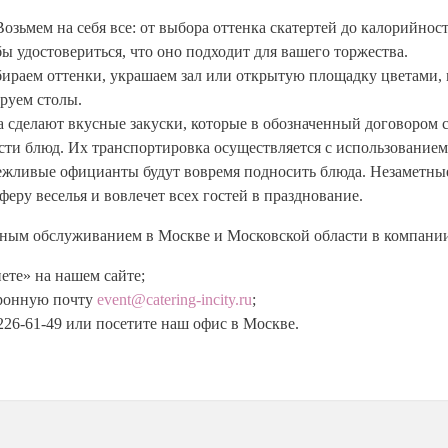
 Возьмем на себя все: от выбора оттенка скатертей до калорийнос
бы удостовериться, что оно подходит для вашего торжества.
бираем оттенки, украшаем зал или открытую площадку цветами
руем столы.
а сделают вкусные закуски, которые в обозначенный договором с
ости блюд. Их транспортировка осуществляется с использование
ежливые официанты будут вовремя подносить блюда. Незаметн
еру веселья и вовлечет всех гостей в празднование.
здным обслуживанием в Москве и Московской области в компани
ете» на нашем сайте;
тронную почту
event@catering-incity.ru
;
226-61-49 или посетите наш офис в Москве.